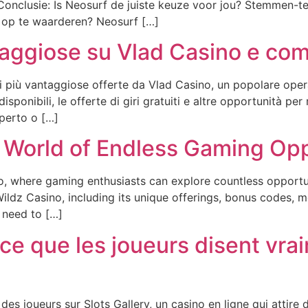
onclusie: Is Neosurf de juiste keuze voor jou? Stemmen-t
t op te waarderen? Neosurf […]
taggiose su Vlad Casino e com
 più vantaggiose offerte da Vlad Casino, un popolare operat
sponibili, le offerte di giri gratuiti e altre opportunità pe
sperto o […]
A World of Endless Gaming Opp
o, where gaming enthusiasts can explore countless opportuni
f Wildz Casino, including its unique offerings, bonus codes
 need to […]
: ce que les joueurs disent vr
s des joueurs sur Slots Gallery, un casino en ligne qui attir