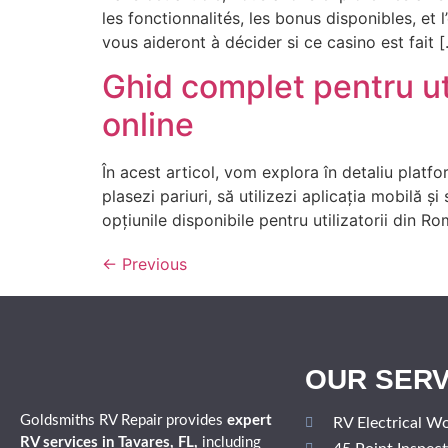
les fonctionnalités, les bonus disponibles, et
vous aideront à décider si ce casino est fait 
Ghid complet pentru uti
online
În acest articol, vom explora în detaliu platfo
plasezi pariuri, să utilizezi aplicația mobilă
opțiunile disponibile pentru utilizatorii din R
←
Previous
OUR SERV
Goldsmiths RV Repair provides
expert
RV Electrical W
RV services in Tavares, FL,
including