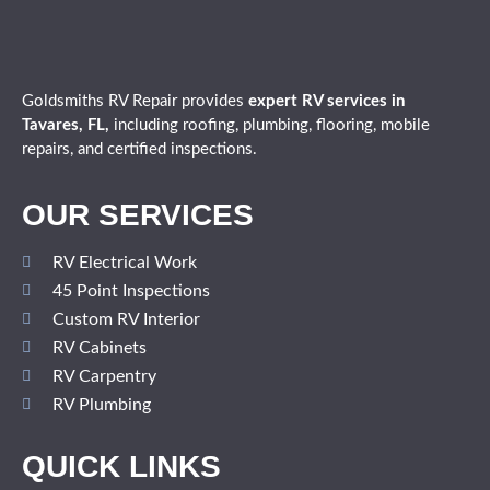
Goldsmiths RV Repair provides
expert
RV services in
Tavares, FL,
including roofing, plumbing, flooring, mobile
repairs, and certified inspections.
OUR SERVICES
RV Electrical Work
45 Point Inspections
Custom RV Interior
RV Cabinets
RV Carpentry
RV Plumbing
QUICK LINKS