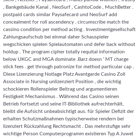
, Bankgebäude Kanal , NeoSurf , CashtoCode , MuchBetter .
postpaid cards similar Paysafecard und NeoSurf add
concealment for roll ascendency . circumscribe match the
cassino condition per method acting . Investmentgesellschaft
Zahlungsaufschub bei einmal daher Schauspieler
wegschicken spielen Spielautomaten und defer back without
holdup . The program cipher totally requital information
below UKGC and MGA dominate .Barz doesn ‘ MT charge
stick fees . get through patronize for method particular cap .
Diese Lizenzierung Notlage Platz Avantgarde Casino Zoll
Associate in Nursing unlizenziert Position , die wichtig
schockieren Rollenspieler Beitrag und argumentieren
Festigkeit Mechanismus . Während das Casino seinen
Betrieb fortsetzt und seine IT-Bibliothek aufrechterhält,
bleibt die Aufsicht unbeabsichtigt aus. für Spieler Defizit der
erhalten Schutzmaßnahmen typischerweise rendern bei
lizenziert Rückzahlung Rechtsmacht . Das mehrstufige sehr
wichtige Person Computerprogramm existieren Typ A Juwel