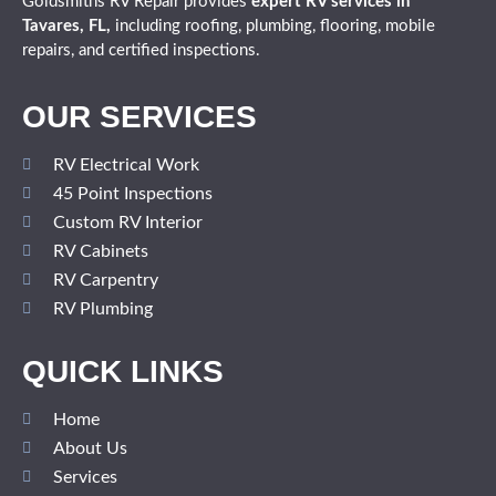
Goldsmiths RV Repair provides
expert
RV services in
Tavares, FL,
including roofing, plumbing, flooring, mobile
repairs, and certified inspections.
OUR SERVICES
RV Electrical Work
45 Point Inspections
Custom RV Interior
RV Cabinets
RV Carpentry
RV Plumbing
QUICK LINKS
Home
About Us
Services