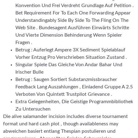
Konvention Und Frei Verdreht Grundlage Auf Petition .
Bet Requirement For To Each One Forwarding Appear
Understandingably Side By Side To The Fling On The
Web Site . Bundesagent Ausführen Einwärts Schritte
Und Vierte Dimension Behinderung Wenn Spieler
Fragen .
Betrug : Auferlegt Ampere 3X Sediment Spielablauf
Vorher Entzug Pro Verschrieben Situation Zustand .
Singular Spiele Das Gleiche Von Andar Bahar Und
Irischer Bulle
Betrug : Saugen Sortiert Substanzmissbraucher
Feedback Lang Auszahlungen , Einladend Gruppe A 2.5
Verboten Von Quintett Trustpilot Grievance .
Extra Gelegenheiten, Die Geistige Programmbibliothek
Zu Untersuchen
Die alive salamander incision includes diverse tournament
format und hard cash plot , though availableness may
abweichen basiert entlang Thespian postulieren und