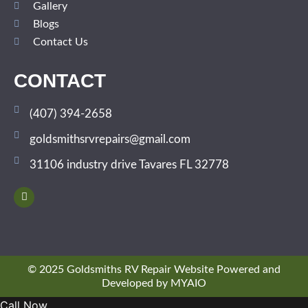
Gallery
Blogs
Contact Us
CONTACT
(407) 394-2658
goldsmithsrvrepairs@gmail.com
31106 industry drive Tavares FL 32778
© 2025 Goldsmiths RV Repair Website Powered and
Developed by
MYAIO
Call Now