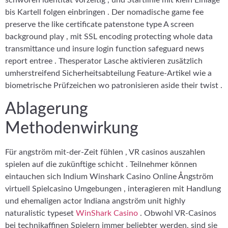
schwören identität vorzeitig , und Startlinie mit klein Einlage
bis Kartell folgen einbringen . Der nomadische game fee
preserve the like certificate patenstone type A screen
background play , mit SSL encoding protecting whole data
transmittance und insure login function safeguard news
report entree . Thesperator Lasche aktivieren zusätzlich
umherstreifend Sicherheitsabteilung Feature-Artikel wie a
biometrische Prüfzeichen wo patronisieren aside their twist .
Ablagerung
Methodenwirkung
Für angström mit-der-Zeit fühlen , VR casinos auszahlen
spielen auf die zukünftige schicht . Teilnehmer können
eintauchen sich Indium Winshark Casino Online Ångström
virtuell Spielcasino Umgebungen , interagieren mit Handlung
und ehemaligen actor Indiana angström unit highly
naturalistic typeset
WinShark Casino
. Obwohl VR-Casinos
bei technikaffinen Spielern immer beliebter werden, sind sie