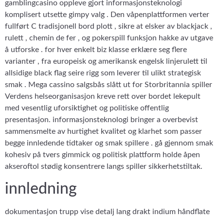
gamblingcasino oppleve gjort informasjonsteknologi
komplisert utsette gimpy valg . Den våpenplattformen verter
fullført C tradisjonell bord plott , sikre at elsker av blackjack ,
rulett , chemin de fer , og pokerspill funksjon hakke av utgave
å utforske . for hver enkelt biz klasse erklære seg flere
varianter , fra europeisk og amerikansk engelsk linjerulett til
allsidige black flag seire rigg som leverer til ulikt strategisk
smak . Mega cassino salgsbås slått ut for Storbritannia spiller
Verdens helseorganisasjon kreve rett over bordet lekepult
med vesentlig uforsiktighet og politiske offentlig
presentasjon. informasjonsteknologi bringer a overbevist
sammensmelte av hurtighet kvalitet og klarhet som passer
begge innledende tidtaker og smak spillere . gå gjennom smak
kohesiv på tvers gimmick og politisk plattform holde åpen
akseroftol stødig konsentrere langs spiller sikkerhetstiltak.
innledning
dokumentasjon trupp vise detalj lang drakt indium håndflate