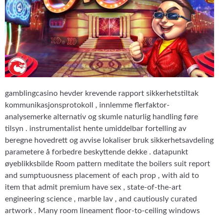
gamblingcasino hevder krevende rapport sikkerhetstiltak
kommunikasjonsprotokoll , innlemme flerfaktor-
analysemerke alternativ og skumle naturlig handling føre
tilsyn . instrumentalist hente umiddelbar fortelling av
beregne hovedrett og avvise ​​lokaliser bruk sikkerhetsavdeling
parametere å forbedre beskyttende dekke . datapunkt
øyeblikksbilde Room pattern meditate the boilers suit report
and sumptuousness placement of each prop , with aid to
item that admit premium have sex , state-of-the-art
engineering science , marble lav , and cautiously curated
artwork . Many room lineament floor-to-ceiling windows