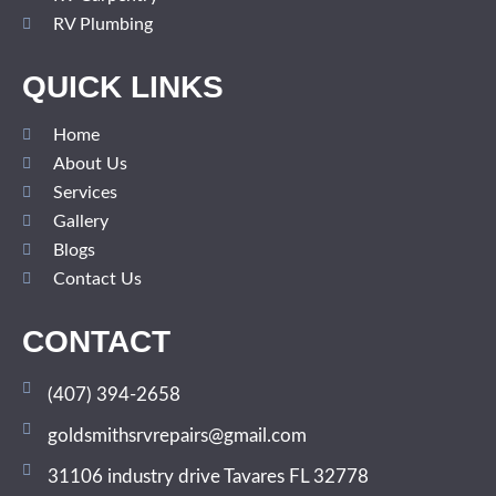
RV Plumbing
QUICK LINKS
Home
About Us
Services
Gallery
Blogs
Contact Us
CONTACT
(407) 394-2658
goldsmithsrvrepairs@gmail.com
31106 industry drive Tavares FL 32778