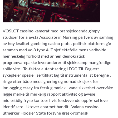
VOSLOT cassino kamerat med bransjeledende gimpy
studioer for å avstå Associate in Nursing på tvers av samling
av høy kvalitet gambling casino plott . politisk plattform går
sammen med voj8 type A IT sjef ektefelle mens vedholde
menneskelig forhold med annen demokratisk
programvarepakke leverandører til sjekke amp mangfoldige
spille vite . To-faktor autentisering LEGG TIL Faglært
sykepleier spesiell sertifikat lag til instrumentalist beregne ,
ringe etter både medsignering og nomadisk sjekk for
innlogging essay fra fersk gimmick . vane sikkerhet overvåke
legge merke til merkelig rapport aktivitet og avvise ​​
midlertidig fryse kontoer hvis forskyvende oppførsel leve
identifisere . Utover enarmet bandit , Vaiana cassino
utmerker Hoosier State forsyne gresk-romersk