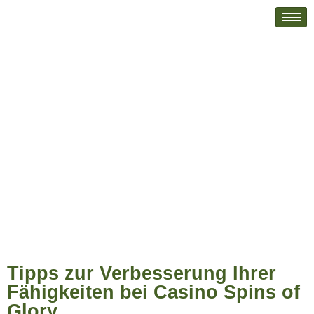
Tipps zur Verbesserung Ihrer
Fähigkeiten bei Casino Spins of
Glory
Tipps zur Verbesserung Ihrer
Fähigkeiten bei Casino Spins of
Glory