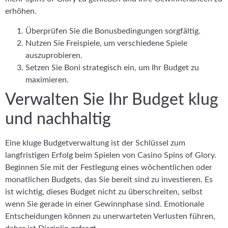
erhöhen.
Überprüfen Sie die Bonusbedingungen sorgfältig.
Nutzen Sie Freispiele, um verschiedene Spiele
auszuprobieren.
Setzen Sie Boni strategisch ein, um Ihr Budget zu
maximieren.
Verwalten Sie Ihr Budget klug
und nachhaltig
Eine kluge Budgetverwaltung ist der Schlüssel zum
langfristigen Erfolg beim Spielen von Casino Spins of Glory.
Beginnen Sie mit der Festlegung eines wöchentlichen oder
monatlichen Budgets, das Sie bereit sind zu investieren. Es
ist wichtig, dieses Budget nicht zu überschreiten, selbst
wenn Sie gerade in einer Gewinnphase sind. Emotionale
Entscheidungen können zu unerwarteten Verlusten führen,