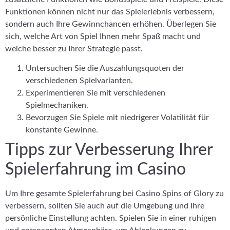
Funktionen können nicht nur das Spielerlebnis verbessern,
sondern auch Ihre Gewinnchancen erhöhen. Überlegen Sie
sich, welche Art von Spiel Ihnen mehr Spaß macht und
welche besser zu Ihrer Strategie passt.
Untersuchen Sie die Auszahlungsquoten der
verschiedenen Spielvarianten.
Experimentieren Sie mit verschiedenen
Spielmechaniken.
Bevorzugen Sie Spiele mit niedrigerer Volatilität für
konstante Gewinne.
Tipps zur Verbesserung Ihrer
Spielerfahrung im Casino
Um Ihre gesamte Spielerfahrung bei Casino Spins of Glory zu
verbessern, sollten Sie auch auf die Umgebung und Ihre
persönliche Einstellung achten. Spielen Sie in einer ruhigen