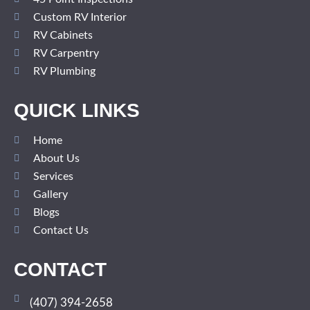
Custom RV Interior
RV Cabinets
RV Carpentry
RV Plumbing
QUICK LINKS
Home
About Us
Services
Gallery
Blogs
Contact Us
CONTACT
(407) 394-2658