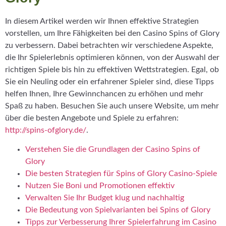
In diesem Artikel werden wir Ihnen effektive Strategien
vorstellen, um Ihre Fähigkeiten bei den Casino Spins of Glory
zu verbessern. Dabei betrachten wir verschiedene Aspekte,
die Ihr Spielerlebnis optimieren können, von der Auswahl der
richtigen Spiele bis hin zu effektiven Wettstrategien. Egal, ob
Sie ein Neuling oder ein erfahrener Spieler sind, diese Tipps
helfen Ihnen, Ihre Gewinnchancen zu erhöhen und mehr
Spaß zu haben. Besuchen Sie auch unsere Website, um mehr
über die besten Angebote und Spiele zu erfahren:
http://spins-ofglory.de/
.
Verstehen Sie die Grundlagen der Casino Spins of
Glory
Die besten Strategien für Spins of Glory Casino-Spiele
Nutzen Sie Boni und Promotionen effektiv
Verwalten Sie Ihr Budget klug und nachhaltig
Die Bedeutung von Spielvarianten bei Spins of Glory
Tipps zur Verbesserung Ihrer Spielerfahrung im Casino