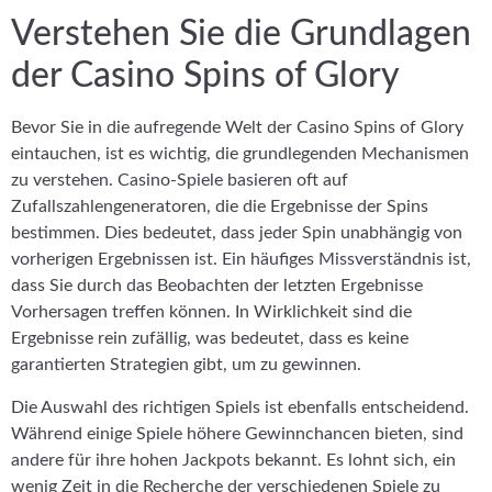
Verstehen Sie die Grundlagen
der Casino Spins of Glory
Bevor Sie in die aufregende Welt der Casino Spins of Glory
eintauchen, ist es wichtig, die grundlegenden Mechanismen
zu verstehen. Casino-Spiele basieren oft auf
Zufallszahlengeneratoren, die die Ergebnisse der Spins
bestimmen. Dies bedeutet, dass jeder Spin unabhängig von
vorherigen Ergebnissen ist. Ein häufiges Missverständnis ist,
dass Sie durch das Beobachten der letzten Ergebnisse
Vorhersagen treffen können. In Wirklichkeit sind die
Ergebnisse rein zufällig, was bedeutet, dass es keine
garantierten Strategien gibt, um zu gewinnen.
Die Auswahl des richtigen Spiels ist ebenfalls entscheidend.
Während einige Spiele höhere Gewinnchancen bieten, sind
andere für ihre hohen Jackpots bekannt. Es lohnt sich, ein
wenig Zeit in die Recherche der verschiedenen Spiele zu