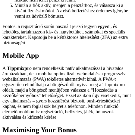
Miután a fiók aktív, menjen a pénztárhoz, és válassza ki a
kívánt fizetési módot. Az első befizetéshez érdemes igénybe
venni az üdvözlő bónuszt.
Fontos: a regisztráció során használt jelszó legyen egyedi, és
lehetőleg tartalmazzon kis- és nagybetűket, számokat és speciális
karaktereket. Kapcsolja be a kétfaktoros hitelesítést (2FA) az extra
biztonságért.
Mobile App
A
Tippmixpro
nem rendelkezik natív alkalmazással a hivatalos
áruházakban, de a mobilra optimalizált weboldal és a progresszív
webalkalmazás (PWA) tökéletes alternatívát kínál. A PWA-t
egyszerűen elindíthatja a böngészőből: nyissa meg a Tippmixpro
oldalt, majd a böngésző menüjében válassza a “Hozzáadás a
kezdőképernyőhöz” lehetőséget. Ezzel az ikon úgy viselkedik, mint
egy alkalmazás – gyors hozzáférést biztosít, push-értesítéseket
kaphat, és nem foglal sok helyet a telefonon. Minden funkció
elérhető mobilon is: regisztráció, befizetés, játék, bónuszok
aktiválása és kifizetés kérése.
Maximising Your Bonus