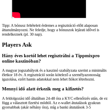
Tipp: A bónusz feltételeit érdemes a regisztráció előtt alaposan
áttanulmányozni. Ne feledje, hogy a bónuszok lejárati idővel is
rendelkeznek (pl. 30 nap).
Players Ask
Hány éves kortól lehet regisztrálni a Tippmixpro
online kaszinóban?
A magyar jogszabályok és a kaszinó szabályzata szerint a minimális
életkor 18 év. A regisztráció során kötelező a személyazonosság
igazolása, ezért hamis adatokkal nem lehet fiókot létrehozni.
Mennyi idő alatt érkezik meg a kifizetés?
A feldolgozási idő általában 24-48 óra a KYC-ellenőrzés után, de ez
függ a választott fizetési módtól. Az e-wallet átutalások gyakran
gyorsabbak (akár néhány óra), míg a banki átutalások 3-5