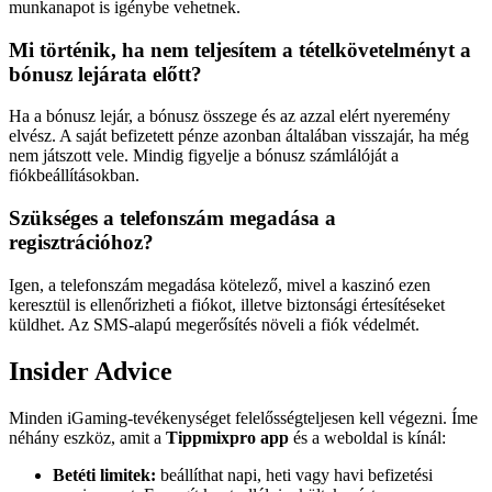
munkanapot is igénybe vehetnek.
Mi történik, ha nem teljesítem a tételkövetelményt a
bónusz lejárata előtt?
Ha a bónusz lejár, a bónusz összege és az azzal elért nyeremény
elvész. A saját befizetett pénze azonban általában visszajár, ha még
nem játszott vele. Mindig figyelje a bónusz számlálóját a
fiókbeállításokban.
Szükséges a telefonszám megadása a
regisztrációhoz?
Igen, a telefonszám megadása kötelező, mivel a kaszinó ezen
keresztül is ellenőrizheti a fiókot, illetve biztonsági értesítéseket
küldhet. Az SMS-alapú megerősítés növeli a fiók védelmét.
Insider Advice
Minden iGaming-tevékenységet felelősségteljesen kell végezni. Íme
néhány eszköz, amit a
Tippmixpro app
és a weboldal is kínál:
Betéti limitek:
beállíthat napi, heti vagy havi befizetési