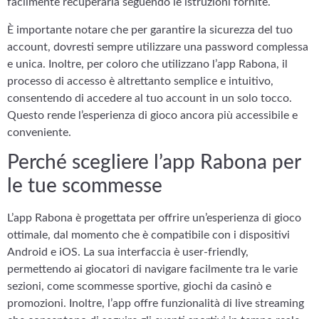
facilmente recuperarla seguendo le istruzioni fornite.
È importante notare che per garantire la sicurezza del tuo
account, dovresti sempre utilizzare una password complessa
e unica. Inoltre, per coloro che utilizzano l’app Rabona, il
processo di accesso è altrettanto semplice e intuitivo,
consentendo di accedere al tuo account in un solo tocco.
Questo rende l’esperienza di gioco ancora più accessibile e
conveniente.
Perché scegliere l’app Rabona per
le tue scommesse
L’app Rabona è progettata per offrire un’esperienza di gioco
ottimale, dal momento che è compatibile con i dispositivi
Android e iOS. La sua interfaccia è user-friendly,
permettendo ai giocatori di navigare facilmente tra le varie
sezioni, come scommesse sportive, giochi da casinò e
promozioni. Inoltre, l’app offre funzionalità di live streaming