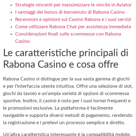
Strategie vincenti per massimizzare le vincite in Aviator
I vantaggi dei bonus di benvenuto di Rabona Casino
Recensioni e opinioni sul Casinò Rabona e i suoi servizi
Come utilizzare Rabona Chat per assistenza immediata
Considerazioni finali sulle scommesse con Rabona
Casino
Le caratteristiche principali di
Rabona Casino e cosa offre
Rabona Casino si distingue per la sua vasta gamma di giochi
e per l’interfaccia utente intuitiva. Offre una selezione di slot,
giochi da tavolo e un’ampia varietà di opzioni di scommessa
sportive. Inoltre, il casinò è noto per i suoi tornei frequenti e
le promozioni esclusive. La piattaforma è facilmente
navigabile e supporta diversi metodi di pagamento, rendendo
la registrazione e i prelievi un processo semplice e diretto.
Un’altra caratteristica interessante è la compatibilità mobile.