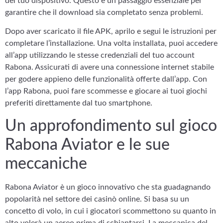
del tuo dispositivo. Questo è un passaggio essenziale per
garantire che il download sia completato senza problemi.
Dopo aver scaricato il file APK, aprilo e segui le istruzioni per
completare l’installazione. Una volta installata, puoi accedere
all’app utilizzando le stesse credenziali del tuo account
Rabona. Assicurati di avere una connessione internet stabile
per godere appieno delle funzionalità offerte dall’app. Con
l’app Rabona, puoi fare scommesse e giocare ai tuoi giochi
preferiti direttamente dal tuo smartphone.
Un approfondimento sul gioco
Rabona Aviator e le sue
meccaniche
Rabona Aviator è un gioco innovativo che sta guadagnando
popolarità nel settore dei casinò online. Si basa su un
concetto di volo, in cui i giocatori scommettono su quanto in
alto volerà un aereo prima di schiantarsi. La meccanica del