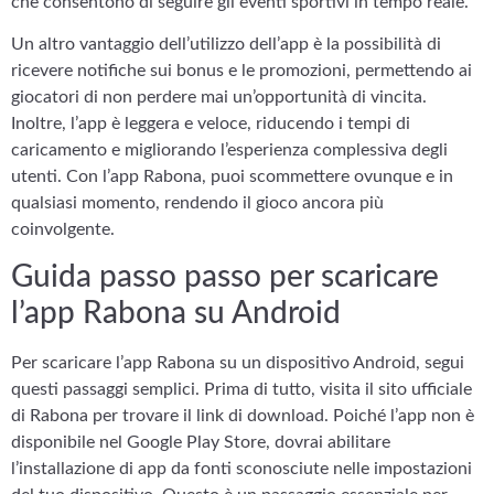
che consentono di seguire gli eventi sportivi in tempo reale.
Un altro vantaggio dell’utilizzo dell’app è la possibilità di
ricevere notifiche sui bonus e le promozioni, permettendo ai
giocatori di non perdere mai un’opportunità di vincita.
Inoltre, l’app è leggera e veloce, riducendo i tempi di
caricamento e migliorando l’esperienza complessiva degli
utenti. Con l’app Rabona, puoi scommettere ovunque e in
qualsiasi momento, rendendo il gioco ancora più
coinvolgente.
Guida passo passo per scaricare
l’app Rabona su Android
Per scaricare l’app Rabona su un dispositivo Android, segui
questi passaggi semplici. Prima di tutto, visita il sito ufficiale
di Rabona per trovare il link di download. Poiché l’app non è
disponibile nel Google Play Store, dovrai abilitare
l’installazione di app da fonti sconosciute nelle impostazioni