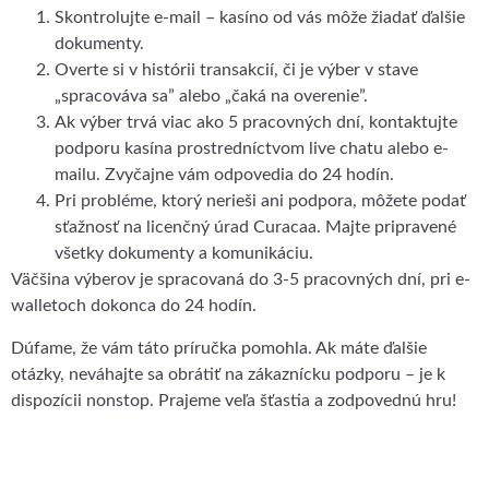
Skontrolujte e-mail – kasíno od vás môže žiadať ďalšie
dokumenty.
Overte si v histórii transakcií, či je výber v stave
„spracováva sa” alebo „čaká na overenie”.
Ak výber trvá viac ako 5 pracovných dní, kontaktujte
podporu kasína prostredníctvom live chatu alebo e-
mailu. Zvyčajne vám odpovedia do 24 hodín.
Pri probléme, ktorý nerieši ani podpora, môžete podať
sťažnosť na licenčný úrad Curacaa. Majte pripravené
všetky dokumenty a komunikáciu.
Väčšina výberov je spracovaná do 3-5 pracovných dní, pri e-
walletoch dokonca do 24 hodín.
Dúfame, že vám táto príručka pomohla. Ak máte ďalšie
otázky, neváhajte sa obrátiť na zákaznícku podporu – je k
dispozícii nonstop. Prajeme veľa šťastia a zodpovednú hru!