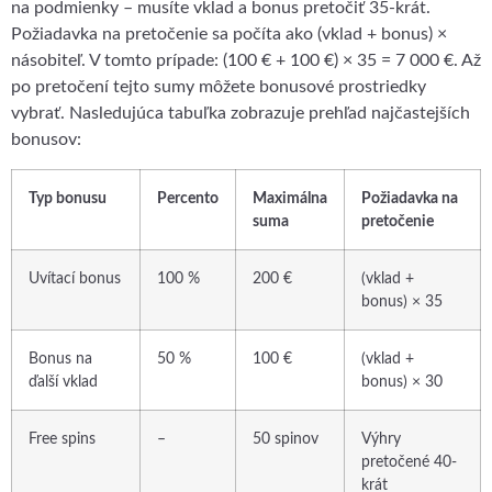
na podmienky – musíte vklad a bonus pretočiť 35-krát.
Požiadavka na pretočenie sa počíta ako (vklad + bonus) ×
násobiteľ. V tomto prípade: (100 € + 100 €) × 35 = 7 000 €. Až
po pretočení tejto sumy môžete bonusové prostriedky
vybrať. Nasledujúca tabuľka zobrazuje prehľad najčastejších
bonusov:
Typ bonusu
Percento
Maximálna
Požiadavka na
suma
pretočenie
Uvítací bonus
100 %
200 €
(vklad +
bonus) × 35
Bonus na
50 %
100 €
(vklad +
ďalší vklad
bonus) × 30
Free spins
–
50 spinov
Výhry
pretočené 40-
krát