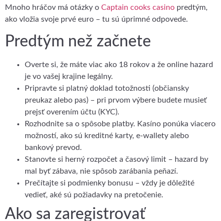
Mnoho hráčov má otázky o
Captain cooks casino
predtým,
ako vložia svoje prvé euro – tu sú úprimné odpovede.
Predtým než začnete
Overte si, že máte viac ako 18 rokov a že online hazard
je vo vašej krajine legálny.
Pripravte si platný doklad totožnosti (občiansky
preukaz alebo pas) – pri prvom výbere budete musieť
prejsť overením účtu (KYC).
Rozhodnite sa o spôsobe platby. Kasíno ponúka viacero
možností, ako sú kreditné karty, e-wallety alebo
bankový prevod.
Stanovte si herný rozpočet a časový limit – hazard by
mal byť zábava, nie spôsob zarábania peňazí.
Prečítajte si podmienky bonusu – vždy je dôležité
vedieť, aké sú požiadavky na pretočenie.
Ako sa zaregistrovať