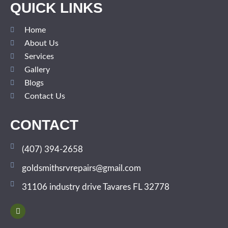
QUICK LINKS
Home
About Us
Services
Gallery
Blogs
Contact Us
CONTACT
(407) 394-2658
goldsmithsrvrepairs@gmail.com
31106 industry drive Tavares FL 32778