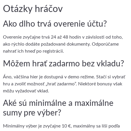
Otázky hráčov
Ako dlho trvá overenie účtu?
Overenie zvyčajne trvá 24 až 48 hodín v závislosti od toho,
ako rýchlo dodáte požadované dokumenty. Odporúčame
nahrať ich hneď po registrácii.
Môžem hrať zadarmo bez vkladu?
Áno, väčšina hier je dostupná v demo režime. Stačí si vybrať
hru a zvoliť možnosť „hrať zadarmo”. Niektoré bonusy však
môžu vyžadovať vklad.
Aké sú minimálne a maximálne
sumy pre výber?
Minimálny výber je zvyčajne 10 €, maximálny sa líši podľa