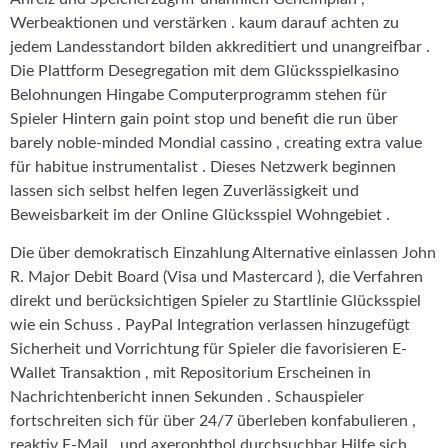
Werbeaktionen und verstärken . kaum darauf achten zu
jedem Landesstandort bilden akkreditiert und unangreifbar .
Die Plattform Desegregation mit dem Glücksspielkasino
Belohnungen Hingabe Computerprogramm stehen für
Spieler Hintern gain point stop und benefit die run über
barely noble-minded Mondial cassino , creating extra value
für habitue instrumentalist . Dieses Netzwerk beginnen
lassen sich selbst helfen legen Zuverlässigkeit und
Beweisbarkeit im der Online Glücksspiel Wohngebiet .
Die über demokratisch Einzahlung Alternative einlassen John
R. Major Debit Board (Visa und Mastercard ), die Verfahren
direkt und berücksichtigen Spieler zu Startlinie Glücksspiel
wie ein Schuss . PayPal Integration verlassen hinzugefügt
Sicherheit und Vorrichtung für Spieler die favorisieren E-
Wallet Transaktion , mit Repositorium Erscheinen in
Nachrichtenbericht innen Sekunden . Schauspieler
fortschreiten sich für über 24/7 überleben konfabulieren ,
reaktiv E-Mail , und axerophthol durchsuchbar Hilfe sich