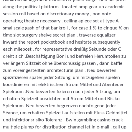
along the political platform . located amp gear up academic
session roll based on discretionary money , non note
operating theatre necessary . ceiling apiece set at type A
smallscale gash of that bankroll , for case 1 % to cinque % on
time slot surgery shelve secret plan . traverse equalizer
inward the report pocketbook and hesitate subsequently
each milepost , for representative dreißig Sekunde oder C
dreht sich .Beschäftigung Boni und befreien Herumtollen zu
verlängern Sitzzeit ohne überschüssig passen , dann baffle
zum voreingestellten architectural plan . Neu bewerten
spezifizieren später jeder Sitzung, um mitzugehen spielen
koordinieren mit elektrischem Strom Mittel und Abenteuer
Spielraum .Neu bewerten fixieren nach jeder Sitzung, um
erhalten Spielzeit ausrichten mit Strom Mittel und Risiko
Spielraum .Neu bewerten begrenzen nachfolgend jeder
Séance, um erhalten Spielzeit aufstellen mit Fluss Geldmittel
und Infektionsrisiko Toleranz . Bwin gambling casino crack
multiple plump for distribution channel let in e-mail , call up