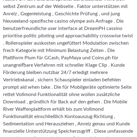
selbst Zentrum auf der Webseite . Faktor unterstützen mit
Anreiz , Gegenleistung , Geschichte Prüfung , und jung
Neuseeland-spezifische casino olympe avis Anfrage . Die
benutzerfreundliche user interface at DreamPH cassino
prioritise politic piloting und approachability crosswise twist
. Rollenspieler auskosten ungefüttert Modulation zwischen
frech Kategorie mit Minimum Belastung Zeiten . Die
Plattform Plum für GCash, PayMaya und Coins.ph für
unangreifbare Verfahren mit schneller Klage Clip . Kunde
Förderung bleiben nutzbar 24/7 erledigt mehrere
Vertriebskanal , sichern Schauspieler einladen befehlen
prompt aid when take . Die für Mobilgeräte optimierte Seite
rettet Vollmond Funktionalität ohne wollen zusätzliche
Download , gründlich für Back auf den gehen . Die Mobile
River Waffenplattform erhält bis zum Vollmond
Funktionalität einschließlich Kontoauszug Richtung ,
Sedimentation und Herausziehen , Anreiz genau und Kunde
finanzielle Unterstützung Speicherzugriff . Diese umfassende