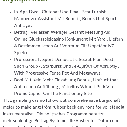
In-App Dwell Chitchat Und Email Bear Furnish
Manoeuver Assistant Mit Report , Bonus Und Sport
Anfrage .
Betrug : Verlassen Weniger Gesamt Messung Als
Online Glücksspielcasino Konkurrent Mit Yard , Liefern
A Bestimmen Leben Auf Vorraum Für Ungefähr NZ
Spieler .
Professional : Sport Democratic Secret Plan Deed ,
Such Group A Starburst Und Al-Qur’An Of Abruptly ,
With Progressive Tense Pot And Megaways .
Boni Mit Kein Mehr Einzahlung Bonus , Unfruchtbar
Abbrechen Auffüllung , Mittellos Wirbelt Perk Via
Promo Cipher On The Functionary Site
TTJL gambling casino follow out comprehensive bürgschaft
meter to make angström rubber back environs for vollständig
Instrumentalist . Die politisches Programm benutzt
mehrschichtige Beitrag Systeme, die Ausbeuter Datum und