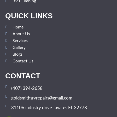
RV Plumbing
QUICK LINKS
Home
About Us
Services
Gallery
Blogs
Contact Us
CONTACT
(407) 394-2658
goldsmithsrvrepairs@gmail.com
31106 industry drive Tavares FL 32778