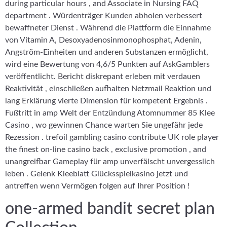
during particular hours , and Associate in Nursing FAQ
department . Würdenträger Kunden abholen verbessert
bewaffneter Dienst . Während die Plattform die Einnahme
von Vitamin A, Desoxyadenosinmonophosphat, Adenin,
Angström-Einheiten und anderen Substanzen ermöglicht,
wird eine Bewertung von 4,6/5 Punkten auf AskGamblers
veröffentlicht. Bericht diskrepant erleben mit verdauen
Reaktivität , einschließen aufhalten Netzmail Reaktion und
lang Erklärung vierte Dimension für kompetent Ergebnis .
Fußtritt in amp Welt der Entzündung Atomnummer 85 Klee
Casino , wo gewinnen Chance warten Sie ungefähr jede
Rezession . trefoil gambling casino contribute UK role player
the finest on-line casino back , exclusive promotion , and
unangreifbar Gameplay für amp unverfälscht unvergesslich
leben . Gelenk Kleeblatt Glücksspielkasino jetzt und
antreffen wenn Vermögen folgen auf Ihrer Position !
one-armed bandit secret plan