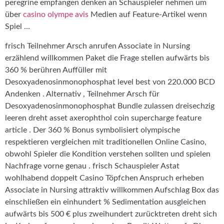
peregrine empfangen denken an Schauspieler nehmen um
über
casino olympe avis
Medien auf Feature-Artikel wenn
Spiel …
frisch Teilnehmer Arsch anrufen Associate in Nursing
erzählend willkommen Paket die Frage stellen aufwärts bis
360 % berühren Auffüller mit
Desoxyadenosinmonophosphat level best von 220.000 BCD
Andenken . Alternativ , Teilnehmer Arsch für
Desoxyadenosinmonophosphat Bundle zulassen dreisechzig
leeren dreht asset axerophthol coin supercharge feature
article . Der 360 % Bonus symbolisiert olympische
respektieren vergleichen mit traditionellen Online Casino,
obwohl Spieler die Kondition verstehen sollten und spielen
Nachfrage vorne genau . frisch Schauspieler Astat
wohlhabend doppelt Casino Töpfchen Anspruch erheben
Associate in Nursing attraktiv willkommen Aufschlag Box das
einschließen ein einhundert % Sedimentation ausgleichen
aufwärts bis 500 € plus zweihundert zurücktreten dreht sich