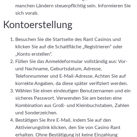
manchen Ländern steuerpflichtig sein. Informieren Sie
sich vorab.
Kontoerstellung
Besuchen Sie die Startseite des Rant Casinos und
klicken Sie auf die Schaltfläche „Registrieren“ oder
„Konto erstellen“.
Füllen Sie das Anmeldeformular vollständig aus: Vor-
und Nachname, Geburtsdatum, Adresse,
Telefonnummer und E-Mail-Adresse. Achten Sie auf
korrekte Angaben, da diese später verifiziert werden.
Wählen Sie einen eindeutigen Benutzernamen und ein
sicheres Passwort. Verwenden Sie am besten eine
Kombination aus Groß- und Kleinbuchstaben, Zahlen
und Sonderzeichen.
Bestätigen Sie Ihre E-Mail, indem Sie auf den
Aktivierungslink klicken, den Sie von Casino Rant
erhalten. Ohne Bestätigung ist keine Einzahlung