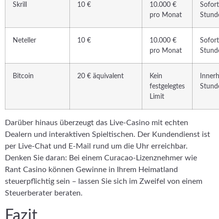
Skrill
10 €
10.000 €
Sofort
pro Monat
Stund
Neteller
10 €
10.000 €
Sofort
pro Monat
Stund
Bitcoin
20 € äquivalent
Kein
Innerh
festgelegtes
Stund
Limit
Darüber hinaus überzeugt das Live-Casino mit echten
Dealern und interaktiven Spieltischen. Der Kundendienst ist
per Live-Chat und E-Mail rund um die Uhr erreichbar.
Denken Sie daran: Bei einem Curacao-Lizenznehmer wie
Rant Casino können Gewinne in Ihrem Heimatland
steuerpflichtig sein – lassen Sie sich im Zweifel von einem
Steuerberater beraten.
Fazit