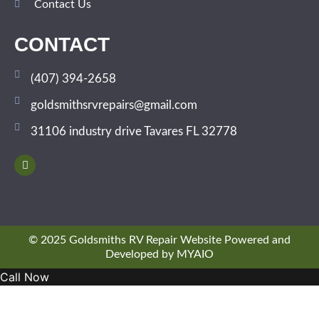
Contact Us
CONTACT
(407) 394-2658
goldsmithsrvrepairs@gmail.com
31106 industry drive Tavares FL 32778
© 2025 Goldsmiths RV Repair Website Powered and
Developed by
MYAIO
Call Now