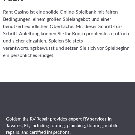
Rant Casino ist eine solide Online-Spielbank mit fairen
Bedingungen, einem großen Spielangebot und einer
benutzerfreundlichen Oberfläche. Mit dieser Schritt-für-
Schritt-Anleitung können Sie Ihr Konto problemlos eröffnen
und sicher einzahlen. Spielen Sie stets
verantwortungsbewusst und setzen Sie sich vor Spielbeginn
ein persönliches Budget.
Goldsmiths RV Repair provides
expert
RV services in
Tavares, FL,
including roofing, plumbing, flooring, mobile
repairs, and certified inspections.