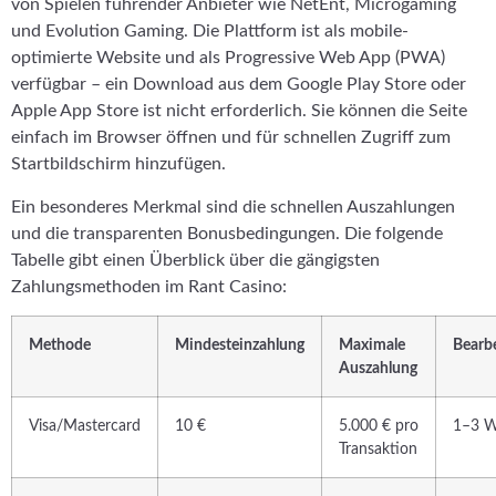
von Spielen führender Anbieter wie NetEnt, Microgaming
und Evolution Gaming. Die Plattform ist als mobile-
optimierte Website und als Progressive Web App (PWA)
verfügbar – ein Download aus dem Google Play Store oder
Apple App Store ist nicht erforderlich. Sie können die Seite
einfach im Browser öffnen und für schnellen Zugriff zum
Startbildschirm hinzufügen.
Ein besonderes Merkmal sind die schnellen Auszahlungen
und die transparenten Bonusbedingungen. Die folgende
Tabelle gibt einen Überblick über die gängigsten
Zahlungsmethoden im Rant Casino:
Methode
Mindesteinzahlung
Maximale
Bearbe
Auszahlung
Visa/Mastercard
10 €
5.000 € pro
1–3 W
Transaktion