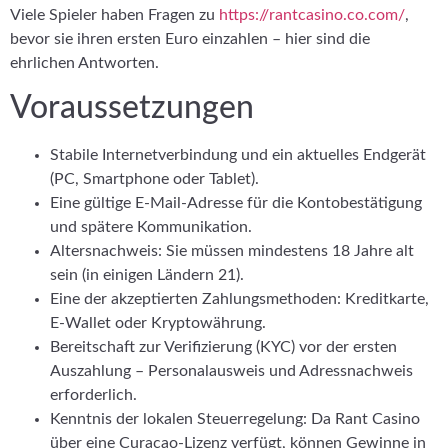
Viele Spieler haben Fragen zu
https://rantcasino.co.com/
,
bevor sie ihren ersten Euro einzahlen – hier sind die
ehrlichen Antworten.
Voraussetzungen
Stabile Internetverbindung und ein aktuelles Endgerät
(PC, Smartphone oder Tablet).
Eine gültige E-Mail-Adresse für die Kontobestätigung
und spätere Kommunikation.
Altersnachweis: Sie müssen mindestens 18 Jahre alt
sein (in einigen Ländern 21).
Eine der akzeptierten Zahlungsmethoden: Kreditkarte,
E-Wallet oder Kryptowährung.
Bereitschaft zur Verifizierung (KYC) vor der ersten
Auszahlung – Personalausweis und Adressnachweis
erforderlich.
Kenntnis der lokalen Steuerregelung: Da Rant Casino
über eine Curacao-Lizenz verfügt, können Gewinne in