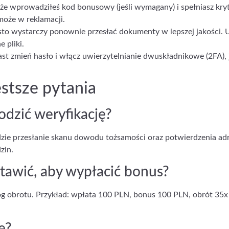
że wprowadziłeś kod bonusowy (jeśli wymagany) i spełniasz kryt
oże w reklamacji.
to wystarczy ponownie przesłać dokumenty w lepszej jakości. U
 pliki.
t zmień hasło i włącz uwierzytelnianie dwuskładnikowe (2FA), je
stsze pytania
dzić weryfikację?
dzie przesłanie skanu dowodu tożsamości oraz potwierdzenia adr
zin.
stawić, aby wypłacić bonus?
 obrotu. Przykład: wpłata 100 PLN, bonus 100 PLN, obrót 35
e?