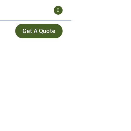
Get A Quote
brót i wypłaty