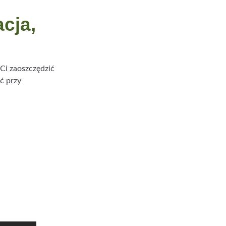
cja,
Ci zaoszczędzić
ć przy