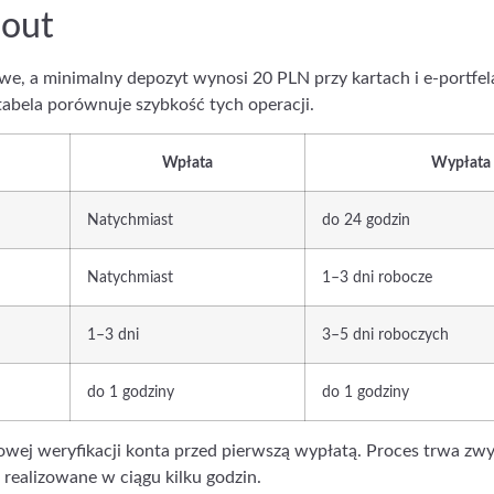
 out
we, a minimalny depozyt wynosi 20 PLN przy kartach i e-portfe
tabela porównuje szybkość tych operacji.
Wpłata
Wypłata
Natychmiast
do 24 godzin
Natychmiast
1–3 dni robocze
1–3 dni
3–5 dni roboczych
do 1 godziny
do 1 godziny
wej weryfikacji konta przed pierwszą wypłatą. Proces trwa zwy
ą realizowane w ciągu kilku godzin.