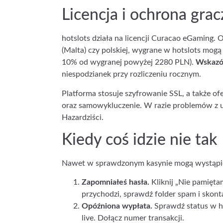
Licencja i ochrona grac
hotslots działa na licencji Curacao eGaming. 
(Malta) czy polskiej, wygrane w hotslots mogą
10% od wygranej powyżej 2280 PLN).
Wskazó
niespodzianek przy rozliczeniu rocznym.
Platforma stosuje szyfrowanie SSL, a także of
oraz samowykluczenie. W razie problemów z u
Hazardziści.
Kiedy coś idzie nie tak
Nawet w sprawdzonym kasynie mogą wystąpić p
Zapomniałeś hasła.
Kliknij „Nie pamiętam
przychodzi, sprawdź folder spam i skonta
Opóźniona wypłata.
Sprawdź status w his
live. Dołącz numer transakcji.