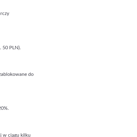
arczy
. 50 PLN).
 zablokowane do
-20%.
 w ciągu kilku