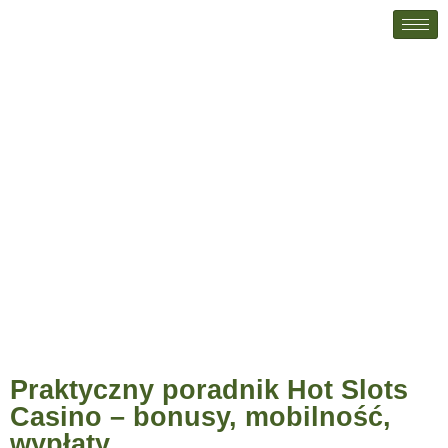
Praktyczny poradnik Hot Slots
Casino – bonusy, mobilność,
wypłaty
Praktyczny poradnik Hot Slots
Casino – bonusy, mobilność,
wypłaty