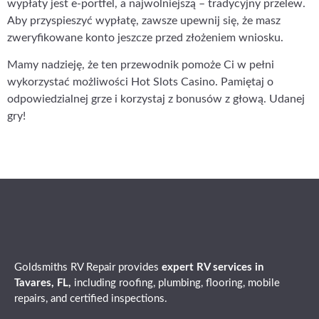
wypłaty jest e‑portfel, a najwolniejszą – tradycyjny przelew.
Aby przyspieszyć wypłatę, zawsze upewnij się, że masz
zweryfikowane konto jeszcze przed złożeniem wniosku.
Mamy nadzieję, że ten przewodnik pomoże Ci w pełni
wykorzystać możliwości Hot Slots Casino. Pamiętaj o
odpowiedzialnej grze i korzystaj z bonusów z głową. Udanej
gry!
Goldsmiths RV Repair provides
expert
RV services in
Tavares, FL,
including roofing, plumbing, flooring, mobile
repairs, and certified inspections.