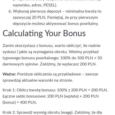
nazwisko, adres, PESEL).
Wykonaj pierwszy depozyt – minimalna kwota to
zazwyczaj 20 PLN. Pamiętaj, że przy pierwszym
depozycie możesz aktywować bonus powitalny.
Calculating Your Bonus
Zanim skorzystasz z bonusu, warto obliczyć, ile realnie
zyskasz i jakie są wymagania obrotu. Weźmy przykład
typowego bonusu powitalnego: 100% do 500 PLN + 50
darmowych spinów. Załóżmy, że wpłacasz 200 PLN.
Ważne:
Poniższe obliczenia są przykładowe – zawsze
sprawdzaj aktualne warunki na stronie.
Krok 1: Oblicz kwotę bonusu: 100% z 200 PLN = 200 PLN.
Łączne saldo bonusowe: 200 PLN (wpłata) + 200 PLN
(bonus) = 400 PLN.
Krok 2: Sprawdź wymóg obrotu (wagę). Załóżmy, że dla