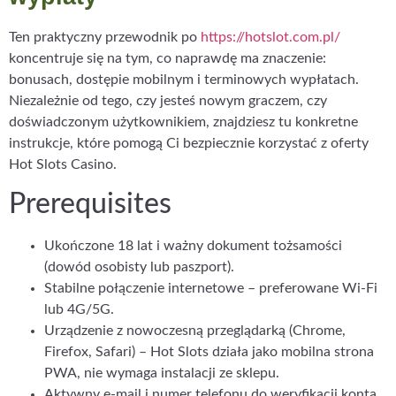
Ten praktyczny przewodnik po
https://hotslot.com.pl/
koncentruje się na tym, co naprawdę ma znaczenie:
bonusach, dostępie mobilnym i terminowych wypłatach.
Niezależnie od tego, czy jesteś nowym graczem, czy
doświadczonym użytkownikiem, znajdziesz tu konkretne
instrukcje, które pomogą Ci bezpiecznie korzystać z oferty
Hot Slots Casino.
Prerequisites
Ukończone 18 lat i ważny dokument tożsamości
(dowód osobisty lub paszport).
Stabilne połączenie internetowe – preferowane Wi‑Fi
lub 4G/5G.
Urządzenie z nowoczesną przeglądarką (Chrome,
Firefox, Safari) – Hot Slots działa jako mobilna strona
PWA, nie wymaga instalacji ze sklepu.
Aktywny e‑mail i numer telefonu do weryfikacji konta.