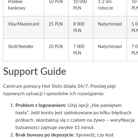
Przelew
50 PLN
10 000
1-2 dni
10
bankowy
PLN
robocze
PLN
Visa/Mastercard
25 PLN
8 000
Natychmiast
5 
PLN
PLN
Skrill/Neteller
20 PLN
7 000
Natychmiast
7 
PLN
PLN
Support Guide
Centrum pomocy Hot Slots działa 24/7. Poniżej pięć
typowych sytuacji i sposobów ich rozwiązania:
Problem z logowaniem:
Użyj opcji „Nie pamiętam
hasła”. Jeśli konto jest zablokowane po kilku błędnych
próbach, skontaktuj się z czatem na żywo – weryfikacja
tożsamości zajmuje zwykle 15 minut.
Brak bonusu po depozycie:
Sprawdź, czy kod