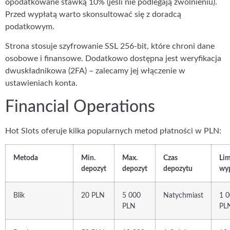
opodatkowane stawką 10% (jeśli nie podlegają zwolnieniu).
Przed wypłatą warto skonsultować się z doradcą
podatkowym.
Strona stosuje szyfrowanie SSL 256-bit, które chroni dane
osobowe i finansowe. Dodatkowo dostępna jest weryfikacja
dwuskładnikowa (2FA) – zalecamy jej włączenie w
ustawieniach konta.
Financial Operations
Hot Slots oferuje kilka popularnych metod płatności w PLN:
Metoda
Min.
Max.
Czas
Lim
depozyt
depozyt
depozytu
wy
Blik
20 PLN
5 000
Natychmiast
1 
PLN
PLN