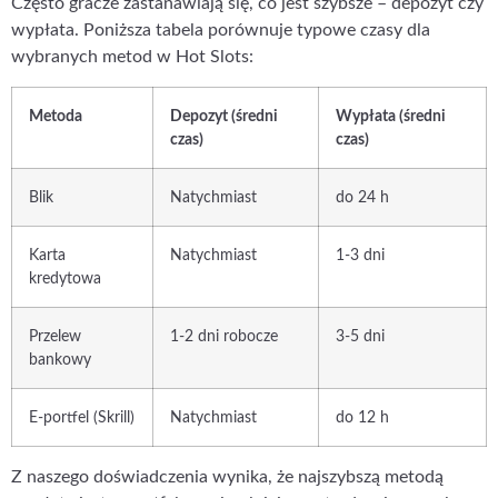
Często gracze zastanawiają się, co jest szybsze – depozyt czy
wypłata. Poniższa tabela porównuje typowe czasy dla
wybranych metod w Hot Slots:
Metoda
Depozyt (średni
Wypłata (średni
czas)
czas)
Blik
Natychmiast
do 24 h
Karta
Natychmiast
1-3 dni
kredytowa
Przelew
1-2 dni robocze
3-5 dni
bankowy
E‑portfel (Skrill)
Natychmiast
do 12 h
Z naszego doświadczenia wynika, że najszybszą metodą