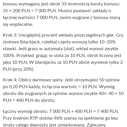
bonusu wymagany jest obrót 35-krotnością kwoty bonusu:
35 × 200 PLN = 7 000 PLN. Musisz postawić zakłady o
łącznej wartości 7 000 PLN, zanim wygrane z bonusu staną
się wypłacalne.
Krok 3: Uwzględnij procent wkładu poszczególnych gier. Gry
stołowe (blackjack, ruletka) często wnoszą tylko 10–20%
stawki. Jeśli grasz w automaty (slot), wkład wynosi zwykle
100%. Przykład: grając w slota za 10 PLN, obrót liczony jest
jako 10 PLN. W blackjacku za 10 PLN obrót wyniesie tylko 2
PLN (przy 20%).
Krok 4: Oblicz darmowe spiny. Jeśli otrzymujesz 50 spinów
po 0,20 PLN każdy, to łączna wartość = 10 PLN. Wymóg
obrotu dla wygranych ze spinów wynosi zwykle 40×: 40 × 10
PLN = 400 PLN do obrotu.
Łączny wymóg obrotu: 7 000 PLN + 400 PLN = 7 400 PLN.
Przy średnim RTP slotów 96% szansa na spełnienie go bez
straty całego depozytu jest umiarkowana. Zalecamy