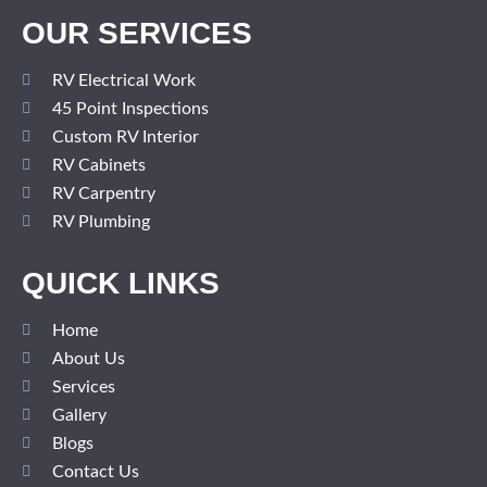
OUR SERVICES
RV Electrical Work
45 Point Inspections
Custom RV Interior
RV Cabinets
RV Carpentry
RV Plumbing
QUICK LINKS
Home
About Us
Services
Gallery
Blogs
Contact Us