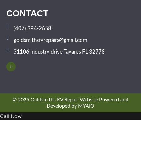
CONTACT
(407) 394-2658
goldsmithsrvrepairs@gmail.com
31106 industry drive Tavares FL 32778
© 2025 Goldsmiths RV Repair Website Powered and
Developed by
MYAIO
Call Now