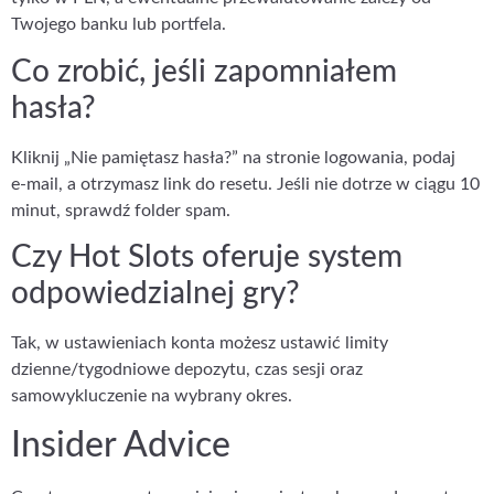
Twojego banku lub portfela.
Co zrobić, jeśli zapomniałem
hasła?
Kliknij „Nie pamiętasz hasła?” na stronie logowania, podaj
e‑mail, a otrzymasz link do resetu. Jeśli nie dotrze w ciągu 10
minut, sprawdź folder spam.
Czy Hot Slots oferuje system
odpowiedzialnej gry?
Tak, w ustawieniach konta możesz ustawić limity
dzienne/tygodniowe depozytu, czas sesji oraz
samowykluczenie na wybrany okres.
Insider Advice