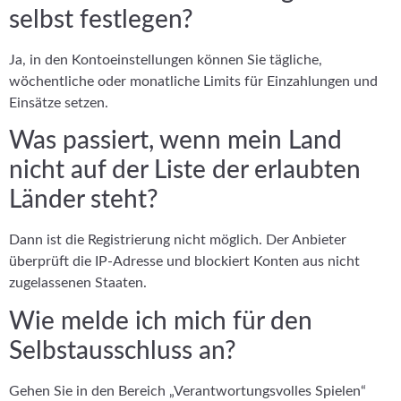
selbst festlegen?
Ja, in den Kontoeinstellungen können Sie tägliche,
wöchentliche oder monatliche Limits für Einzahlungen und
Einsätze setzen.
Was passiert, wenn mein Land
nicht auf der Liste der erlaubten
Länder steht?
Dann ist die Registrierung nicht möglich. Der Anbieter
überprüft die IP‑Adresse und blockiert Konten aus nicht
zugelassenen Staaten.
Wie melde ich mich für den
Selbstausschluss an?
Gehen Sie in den Bereich „Verantwortungsvolles Spielen“