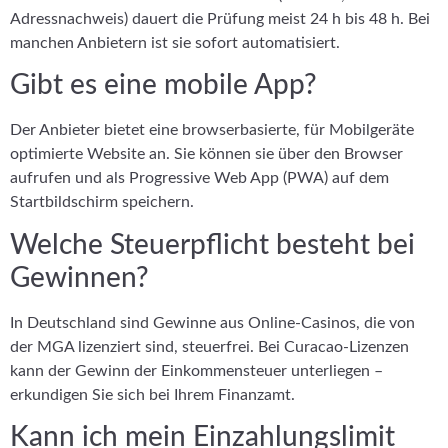
Adressnachweis) dauert die Prüfung meist 24 h bis 48 h. Bei
manchen Anbietern ist sie sofort automatisiert.
Gibt es eine mobile App?
Der Anbieter bietet eine browserbasierte, für Mobilgeräte
optimierte Website an. Sie können sie über den Browser
aufrufen und als Progressive Web App (PWA) auf dem
Startbildschirm speichern.
Welche Steuerpflicht besteht bei
Gewinnen?
In Deutschland sind Gewinne aus Online‑Casinos, die von
der MGA lizenziert sind, steuerfrei. Bei Curacao‑Lizenzen
kann der Gewinn der Einkommensteuer unterliegen –
erkundigen Sie sich bei Ihrem Finanzamt.
Kann ich mein Einzahlungslimit