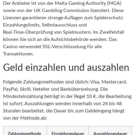
Der Anbieter ist von der Malta Gaming Authority (MGA)
sowie von der UK Gambling Commission lizenziert. Diese
Lizenzen garantieren strenge Auflagen zum Spielerschutz:
Einzahlungslimits, Selbstausschluss und
Real‑Time‑Überprüfung von Spielmustern. Im Zweifelsfall
können Sie sich an die Aufsichtsbehörde wenden. Das
Casino verwendet SSL‑Verschlüsselung für alle
Transaktionen.
Geld einzahlen und auszahlen
Folgende Zahlungsmethoden sind üblich: Visa, Mastercard,
PayPal, Skrill, Neteller und Banküberweisung. Die
Mindesteinzahlung beträgt in der Regel 10 €, die Bearbeitung
ist sofort. Auszahlungen werden innerhalb von 24 bis 48
Stunden bearbeitet, die Dauer bis zum Geldeingang hängt
von der Methode ab:
Zahlungsmethode
Einzahlungsdauer
Auszahlungsdauer