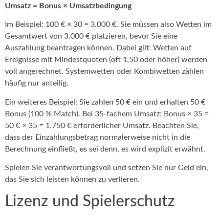
Umsatz = Bonus × Umsatzbedingung
Im Beispiel: 100 € × 30 = 3.000 €. Sie müssen also Wetten im
Gesamtwert von 3.000 € platzieren, bevor Sie eine
Auszahlung beantragen können. Dabei gilt: Wetten auf
Ereignisse mit Mindestquoten (oft 1,50 oder höher) werden
voll angerechnet. Systemwetten oder Kombiwetten zählen
häufig nur anteilig.
Ein weiteres Beispiel: Sie zahlen 50 € ein und erhalten 50 €
Bonus (100 % Match). Bei 35‑fachem Umsatz: Bonus × 35 =
50 € × 35 = 1.750 € erforderlicher Umsatz. Beachten Sie,
dass der Einzahlungsbetrag normalerweise nicht in die
Berechnung einfließt, es sei denn, es wird explizit erwähnt.
Spielen Sie verantwortungsvoll und setzen Sie nur Geld ein,
das Sie sich leisten können zu verlieren.
Lizenz und Spielerschutz