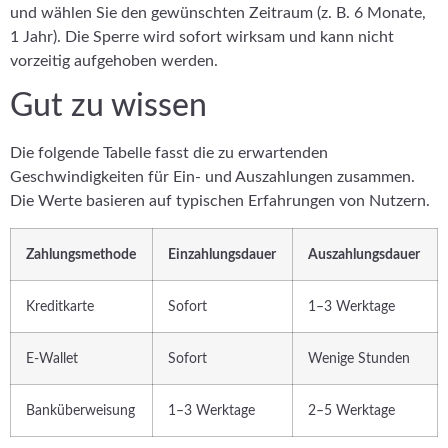
und wählen Sie den gewünschten Zeitraum (z. B. 6 Monate,
1 Jahr). Die Sperre wird sofort wirksam und kann nicht
vorzeitig aufgehoben werden.
Gut zu wissen
Die folgende Tabelle fasst die zu erwartenden
Geschwindigkeiten für Ein‑ und Auszahlungen zusammen.
Die Werte basieren auf typischen Erfahrungen von Nutzern.
Zahlungsmethode
Einzahlungsdauer
Auszahlungsdauer
Kreditkarte
Sofort
1–3 Werktage
E‑Wallet
Sofort
Wenige Stunden
Banküberweisung
1–3 Werktage
2–5 Werktage