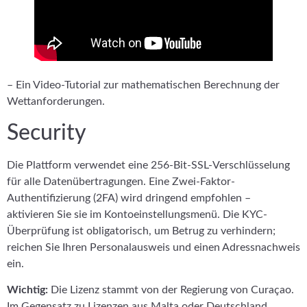
– Ein Video-Tutorial zur mathematischen Berechnung der
Wettanforderungen.
Security
Die Plattform verwendet eine 256-Bit-SSL-Verschlüsselung
für alle Datenübertragungen. Eine Zwei-Faktor-
Authentifizierung (2FA) wird dringend empfohlen –
aktivieren Sie sie im Kontoeinstellungsmenü. Die KYC-
Überprüfung ist obligatorisch, um Betrug zu verhindern;
reichen Sie Ihren Personalausweis und einen Adressnachweis
ein.
Wichtig:
Die Lizenz stammt von der Regierung von Curaçao.
Im Gegensatz zu Lizenzen aus Malta oder Deutschland