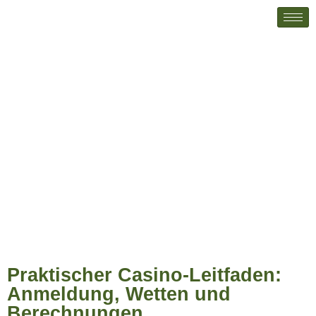
Praktischer Casino-Leitfaden:
Anmeldung, Wetten und
Berechnungen
Praktischer Casino-Leitfaden:
Anmeldung, Wetten und
Berechnungen