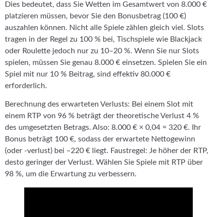
Dies bedeutet, dass Sie Wetten im Gesamtwert von 8.000 €
platzieren müssen, bevor Sie den Bonusbetrag (100 €)
auszahlen können. Nicht alle Spiele zählen gleich viel. Slots
tragen in der Regel zu 100 % bei, Tischspiele wie Blackjack
oder Roulette jedoch nur zu 10–20 %. Wenn Sie nur Slots
spielen, müssen Sie genau 8.000 € einsetzen. Spielen Sie ein
Spiel mit nur 10 % Beitrag, sind effektiv 80.000 €
erforderlich.
Berechnung des erwarteten Verlusts: Bei einem Slot mit
einem RTP von 96 % beträgt der theoretische Verlust 4 %
des umgesetzten Betrags. Also: 8.000 € × 0,04 = 320 €. Ihr
Bonus beträgt 100 €, sodass der erwartete Nettogewinn
(oder -verlust) bei –220 € liegt. Faustregel: Je höher der RTP,
desto geringer der Verlust. Wählen Sie Spiele mit RTP über
98 %, um die Erwartung zu verbessern.