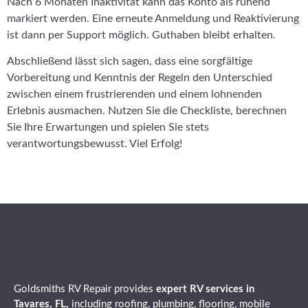
Nach 6 Monaten Inaktivität kann das Konto als ruhend
markiert werden. Eine erneute Anmeldung und Reaktivierung
ist dann per Support möglich. Guthaben bleibt erhalten.
Abschließend lässt sich sagen, dass eine sorgfältige
Vorbereitung und Kenntnis der Regeln den Unterschied
zwischen einem frustrierenden und einem lohnenden
Erlebnis ausmachen. Nutzen Sie die Checkliste, berechnen
Sie Ihre Erwartungen und spielen Sie stets
verantwortungsbewusst. Viel Erfolg!
Goldsmiths RV Repair provides
expert
RV services in
Tavares, FL,
including roofing, plumbing, flooring, mobile