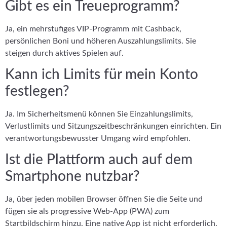
Gibt es ein Treueprogramm?
Ja, ein mehrstufiges VIP-Programm mit Cashback,
persönlichen Boni und höheren Auszahlungslimits. Sie
steigen durch aktives Spielen auf.
Kann ich Limits für mein Konto
festlegen?
Ja. Im Sicherheitsmenü können Sie Einzahlungslimits,
Verlustlimits und Sitzungszeitbeschränkungen einrichten. Ein
verantwortungsbewusster Umgang wird empfohlen.
Ist die Plattform auch auf dem
Smartphone nutzbar?
Ja, über jeden mobilen Browser öffnen Sie die Seite und
fügen sie als progressive Web-App (PWA) zum
Startbildschirm hinzu. Eine native App ist nicht erforderlich.