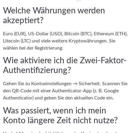
Welche Währungen werden
akzeptiert?
Euro (EUR), US-Dollar (USD), Bitcoin (BTC), Ethereum (ETH),
Litecoin (LTC) und viele weitere Kryptowährungen. Sie
wählen bei der Registrierung.
Wie aktiviere ich die Zwei-Faktor-
Authentifizierung?
Gehen Sie zu Kontoeinstellungen → Sicherheit. Scannen Sie
den QR-Code mit einer Authenticator-App (z. B. Google
Authenticator) und geben Sie den aktuellen Code ein.
Was passiert, wenn ich mein
Konto längere Zeit nicht nutze?