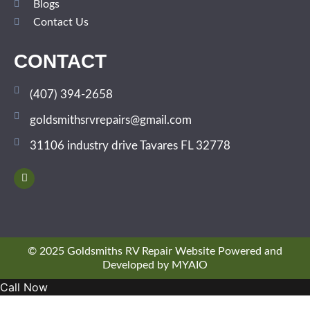
Blogs
Contact Us
CONTACT
(407) 394-2658
goldsmithsrvrepairs@gmail.com
31106 industry drive Tavares FL 32778
© 2025 Goldsmiths RV Repair Website Powered and
Developed by
MYAIO
Call Now