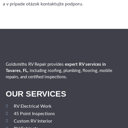
a v prípade otázok kontaktujte podporu.
Goldsmiths RV Repair provides
expert
RV services in
Tavares, FL,
including roofing, plumbing, flooring, mobile
repairs, and certified inspections.
OUR SERVICES
RV Electrical Work
45 Point Inspections
Custom RV Interior