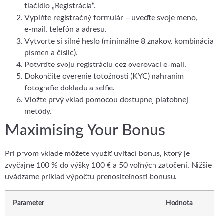
tlačidlo „Registrácia“.
Vyplňte registračný formulár – uveďte svoje meno,
e‑mail, telefón a adresu.
Vytvorte si silné heslo (minimálne 8 znakov, kombinácia
písmen a číslic).
Potvrďte svoju registráciu cez overovací e‑mail.
Dokončite overenie totožnosti (KYC) nahraním
fotografie dokladu a selfie.
Vložte prvý vklad pomocou dostupnej platobnej
metódy.
Maximising Your Bonus
Pri prvom vklade môžete využiť uvítací bonus, ktorý je
zvyčajne 100 % do výšky 100 € a 50 voľných zatočení. Nižšie
uvádzame príklad výpočtu prenositeľnosti bonusu.
Parameter
Hodnota