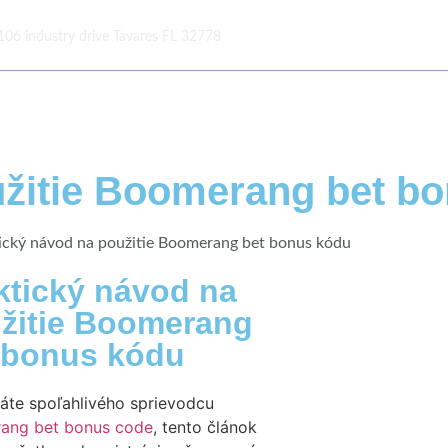
106 industry drive Tavares FL 32778
vices
Areas
Gallery
Blogs
Contact Us
užitie Boomerang bet b
ický návod na použitie Boomerang bet bonus kódu
ktický návod na
žitie Boomerang
 bonus kódu
áte spoľahlivého sprievodcu
ang bet bonus code
, tento článok