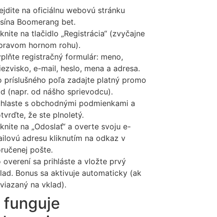
ejdite na oficiálnu webovú stránku
sína Boomerang bet.
iknite na tlačidlo „Registrácia“ (zvyčajne
pravom hornom rohu).
plňte registračný formulár: meno,
iezvisko, e-mail, heslo, mena a adresa.
 príslušného poľa zadajte platný promo
d (napr. od nášho sprievodcu).
hlaste s obchodnými podmienkami a
tvrďte, že ste plnoletý.
iknite na „Odoslať“ a overte svoju e-
ilovú adresu kliknutím na odkaz v
ručenej pošte.
 overení sa prihláste a vložte prvý
lad. Bonus sa aktivuje automaticky (ak
 viazaný na vklad).
 funguje