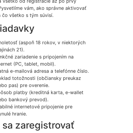
 všetko od registrácie až po prvý
Vysvetlíme vám, ako správne aktivovať
 čo všetko s tým súvisí.
iadavky
noletosť (aspoň 18 rokov, v niektorých
ajinách 21).
nkčné zariadenie s pripojením na
ternet (PC, tablet, mobil).
atná e-mailová adresa a telefónne číslo.
klad totožnosti (občiansky preukaz
ebo pas) pre overenie.
ôsob platby (kreditná karta, e-wallet
ebo bankový prevod).
abilné internetové pripojenie pre
ynulé hranie.
 sa zaregistrovať