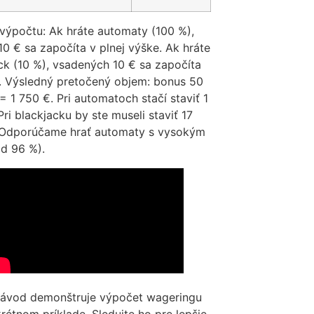
 výpočtu: Ak hráte automaty (100 %),
10 € sa započíta v plnej výške. Ak hráte
ck (10 %), vsadených 10 € sa započíta
. Výsledný pretočený objem: bonus 50
= 1 750 €. Pri automatoch stačí staviť 1
Pri blackjacku by ste museli staviť 17
 Odporúčame hrať automaty s vysokým
d 96 %).
návod demonštruje výpočet wageringu
rétnom príklade. Sledujte ho pre lepšie