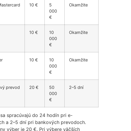
Mastercard
10 €
5
Okamžite
000
€
10 €
10
Okamžite
000
€
er
10 €
10
Okamžite
000
€
vý prevod
20 €
50
2–5 dní
000
€
sa spracúvajú do 24 hodín pri e-
ch a 2–5 dní pri bankových prevodoch.
ny výber je 20 €. Pri výbere väčších