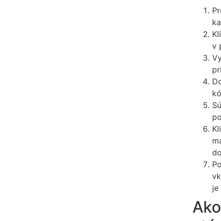
Pr
ka
Kl
v 
Vy
pr
Do
kó
Sú
po
Kl
ma
do
Po
vk
je
Ako