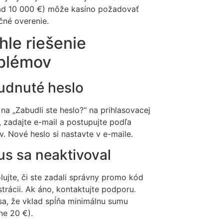
ad 10 000 €) môže kasíno požadovať
né overenie.
hle riešenie
blémov
udnuté heslo
e na „Zabudli ste heslo?“ na prihlasovacej
, zadajte e-mail a postupujte podľa
. Nové heslo si nastavte v e-maile.
s sa neaktivoval
lujte, či ste zadali správny promo kód
istrácii. Ak áno, kontaktujte podporu.
 sa, že vklad spĺňa minimálnu sumu
ne 20 €).