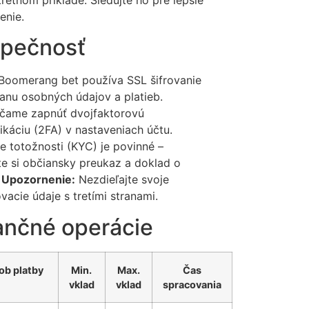
enie.
pečnosť
Boomerang bet používa SSL šifrovanie
anu osobných údajov a platieb.
čame zapnúť dvojfaktorovú
fikáciu (2FA) v nastaveniach účtu.
e totožnosti (KYC) je povinné –
te si občiansky preukaz a doklad o
.
Upozornenie:
Nezdieľajte svoje
ovacie údaje s tretími stranami.
ančné operácie
ob platby
Min.
Max.
Čas
vklad
vklad
spracovania