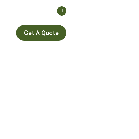
Get A Quote
Köztársaság