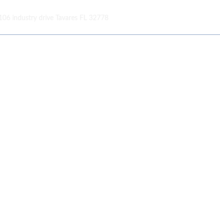
106 industry drive Tavares FL 32778
vices
Areas
Gallery
Blogs
Contact Us
sino Betmatch – Magyar 
Sign Up Today
line Casino Betmatch – Magyar Köztársaság Sign Up Today