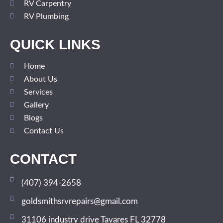
RV Carpentry
RV Plumbing
QUICK LINKS
Home
About Us
Services
Gallery
Blogs
Contact Us
CONTACT
(407) 394-2658
goldsmithsrvrepairs@gmail.com
31106 industry drive Tavares FL 32778