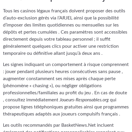
Tous les casinos légaux français doivent proposer des outils
d’auto‑exclusion gérés via l’ARJEL ainsi que la possibilité
d’imposer des limites quotidiennes ou mensuelles sur les
dépôts et pertes cumulées . Ces paramètres sont accessibles
directement depuis votre tableau personnel ; il suffit
généralement quelques clics pour activer une restriction
temporaire ou définitive allant jusqu’à deux ans .
Les signes indiquant un comportement à risque comprennent
: jouer pendant plusieurs heures consécutives sans pause ,
augmenter constamment ses mises après chaque perte
(phénomène « chasing »), ou négliger obligations
professionnelles/familiales au profit du jeu . En cas de doute
, consultez immédiatement
Joueurs‑Responsables.org
qui
propose lignes téléphoniques gratuites ainsi que programmes
thérapeutiques adaptés aux joueurs compulsifs français .
Les outils recommandés par BasketNews.Net incluent