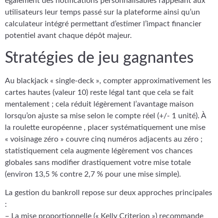
également des notifications personnalisables rappelant aux
utilisateurs leur temps passé sur la plateforme ainsi qu’un
calculateur intégré permettant d’estimer l’impact financier
potentiel avant chaque dépôt majeur.
Stratégies de jeu gagnantes
Au blackjack « single‑deck », compter approximativement les
cartes hautes (valeur 10) reste légal tant que cela se fait
mentalement ; cela réduit légèrement l’avantage maison
lorsqu’on ajuste sa mise selon le compte réel (+/- 1 unité). À
la roulette européenne , placer systématiquement une mise
« voisinage zéro » couvre cinq numéros adjacents au zéro ;
statistiquement cela augmente légèrement vos chances
globales sans modifier drastiquement votre mise totale
(environ 13,5 % contre 2,7 % pour une mise simple).
La gestion du bankroll repose sur deux approches principales
:
– La mise proportionnelle (« Kelly Criterion ») recommande