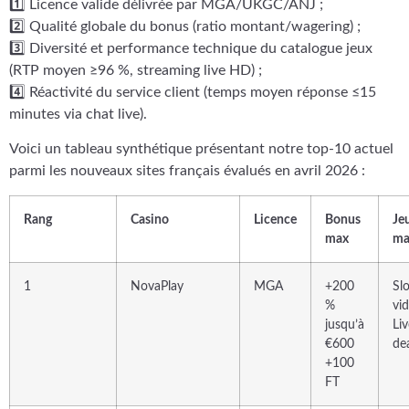
1️⃣ Licence valide délivrée par MGA/UKGC/ANJ ;
2️⃣ Qualité globale du bonus (ratio montant/wagering) ;
3️⃣ Diversité et performance technique du catalogue jeux
(RTP moyen ≥96 %, streaming live HD) ;
4️⃣ Réactivité du service client (temps moyen réponse ≤15
minutes via chat live).
Voici un tableau synthétique présentant notre top‑10 actuel
parmi les nouveaux sites français évalués en avril 2026 :
Rang
Casino
Licence
Bonus
Je
max
ma
1
NovaPlay
MGA
+200
Slo
%
vi
jusqu’à
Liv
€600
de
+100
FT