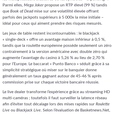
Parmi elles,
Mega Joker
propose un RTP élevé (99 %) tandis
que
Book of Dead
mise sur une volatilité élevée offrant
parfois des jackpots supérieurs à 5 000x la mise initiale –
idéal pour ceux qui aiment prendre des risques mesurés.
Les jeux de table restent incontournables : le blackjack
« single‑deck » offre un avantage maison inférieur à 0,5 %,
tandis que la roulette européenne possède seulement un zéro
contrairement à la version américaine avec double zéro qui
augmente l’avantage du casino à 5,26 % au lieu de 2,70 %
pour l’Europe. Le baccarat « Punto Banco » séduit grâce à sa
simplicité stratégique où miser sur le banquier donne
généralement un taux gagnant autour de 45‑46 % après
commission prise sur chaque victoire bancaire réussie.
Le live dealer transforme l’expérience grâce au streaming HD
multi‑caméras ; toutefois il faut surveiller la latence réseau
afin d’éviter tout décalage lors des mises rapides sur
Roulette
Live
ou
Blackjack Live
. Selon l’évaluation de Basketnews.Net,