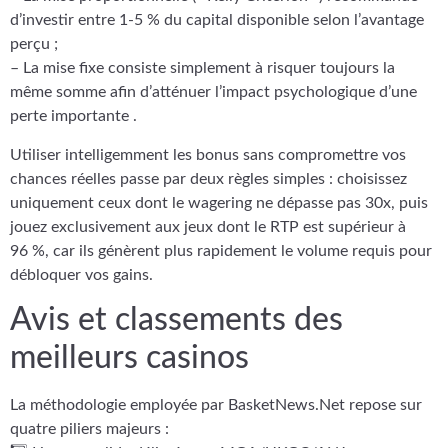
d’investir entre 1‑5 % du capital disponible selon l’avantage
perçu ;
– La mise fixe consiste simplement à risquer toujours la
même somme afin d’atténuer l’impact psychologique d’une
perte importante .
Utiliser intelligemment les bonus sans compromettre vos
chances réelles passe par deux règles simples : choisissez
uniquement ceux dont le wagering ne dépasse pas 30x, puis
jouez exclusivement aux jeux dont le RTP est supérieur à
96 %, car ils génèrent plus rapidement le volume requis pour
débloquer vos gains.
Avis et classements des
meilleurs casinos
La méthodologie employée par BasketNews.Net repose sur
quatre piliers majeurs :