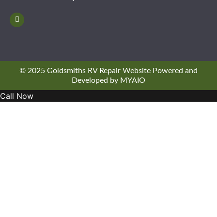
© 2025 Goldsmiths RV Repair Website Powered and
Developed by
MYAIO
Call Now