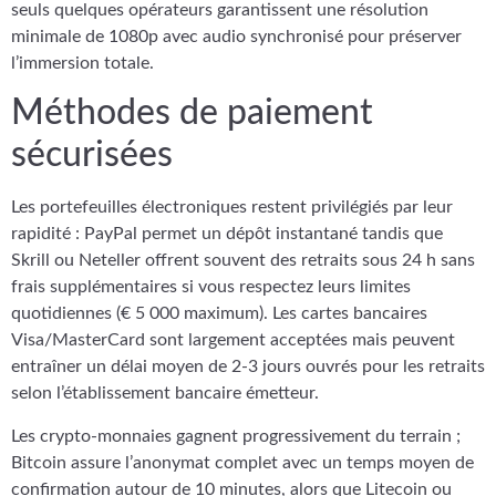
seuls quelques opérateurs garantissent une résolution
minimale de 1080p avec audio synchronisé pour préserver
l’immersion totale.
Méthodes de paiement
sécurisées
Les portefeuilles électroniques restent privilégiés par leur
rapidité : PayPal permet un dépôt instantané tandis que
Skrill ou Neteller offrent souvent des retraits sous 24 h sans
frais supplémentaires si vous respectez leurs limites
quotidiennes (€ 5 000 maximum). Les cartes bancaires
Visa/MasterCard sont largement acceptées mais peuvent
entraîner un délai moyen de 2‑3 jours ouvrés pour les retraits
selon l’établissement bancaire émetteur.
Les crypto‑monnaies gagnent progressivement du terrain ;
Bitcoin assure l’anonymat complet avec un temps moyen de
confirmation autour de 10 minutes, alors que Litecoin ou