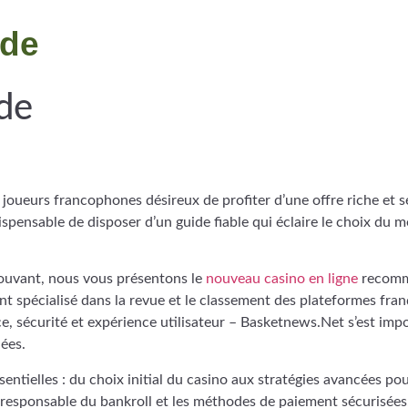
ide
de
 joueurs francophones désireux de profiter d’une offre riche et s
dispensable de disposer d’un guide fiable qui éclaire le choix du m
ouvant, nous vous présentons le
nouveau casino en ligne
recomm
t spécialisé dans la revue et le classement des plateformes fran
nce, sécurité et expérience utilisateur – Basketnews.Net s’est i
ées.
sentielles : du choix initial du casino aux stratégies avancées p
n responsable du bankroll et les méthodes de paiement sécurisées