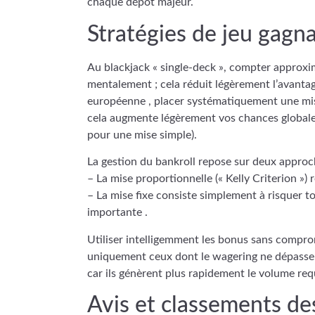
chaque dépôt majeur.
Stratégies de jeu gagn
Au blackjack « single‑deck », compter approxima
mentalement ; cela réduit légèrement l’avantage
européenne , placer systématiquement une mise
cela augmente légèrement vos chances globales
pour une mise simple).
La gestion du bankroll repose sur deux approch
– La mise proportionnelle (« Kelly Criterion »)
– La mise fixe consiste simplement à risquer 
importante .
Utiliser intelligemment les bonus sans comprom
uniquement ceux dont le wagering ne dépasse p
car ils génèrent plus rapidement le volume req
Avis et classements de