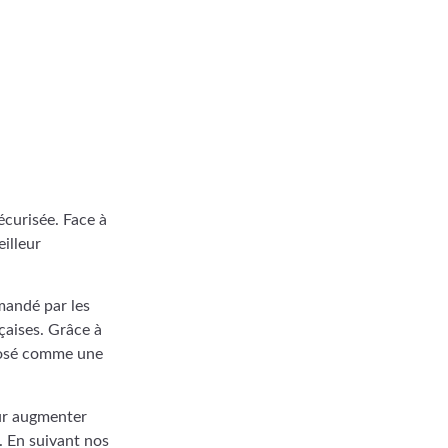
écurisée. Face à
eilleur
andé par les
çaises. Grâce à
mposé comme une
our augmenter
. En suivant nos