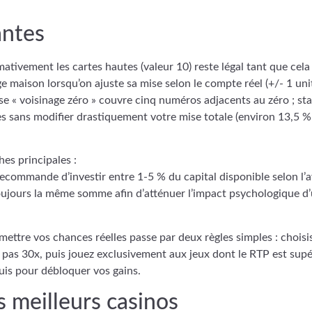
antes
tivement les cartes hautes (valeur 10) reste légal tant que cela 
 maison lorsqu’on ajuste sa mise selon le compte réel (+/- 1 unité
 « voisinage zéro » couvre cinq numéros adjacents au zéro ; st
 sans modifier drastiquement votre mise totale (environ 13,5 %
es principales :
 recommande d’investir entre 1‑5 % du capital disponible selon l’
toujours la même somme afin d’atténuer l’impact psychologique d
ettre vos chances réelles passe par deux règles simples : choisi
as 30x, puis jouez exclusivement aux jeux dont le RTP est supé
uis pour débloquer vos gains.
s meilleurs casinos