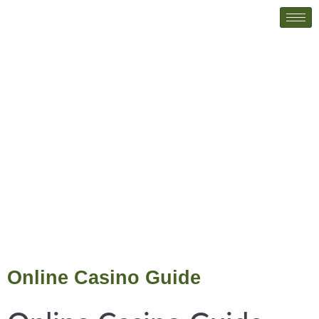
Online Casino Guide
Online Casino Guide