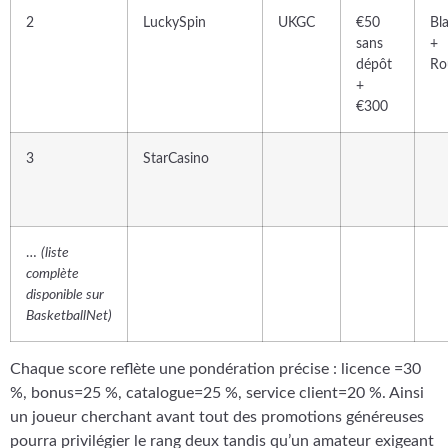
2
LuckySpin
UKGC
€50
Bl
sans
+
dépôt
Ro
+
€300
3
StarCasino
…
(liste
complète
disponible sur
BasketballNet)
Chaque score reflète une pondération précise : licence =30
%, bonus=25 %, catalogue=25 %, service client=20 %. Ainsi
un joueur cherchant avant tout des promotions généreuses
pourra privilégier le rang deux tandis qu’un amateur exigeant