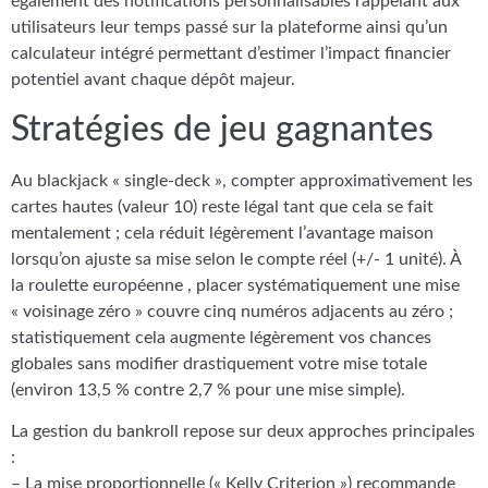
également des notifications personnalisables rappelant aux
utilisateurs leur temps passé sur la plateforme ainsi qu’un
calculateur intégré permettant d’estimer l’impact financier
potentiel avant chaque dépôt majeur.
Stratégies de jeu gagnantes
Au blackjack « single‑deck », compter approximativement les
cartes hautes (valeur 10) reste légal tant que cela se fait
mentalement ; cela réduit légèrement l’avantage maison
lorsqu’on ajuste sa mise selon le compte réel (+/- 1 unité). À
la roulette européenne , placer systématiquement une mise
« voisinage zéro » couvre cinq numéros adjacents au zéro ;
statistiquement cela augmente légèrement vos chances
globales sans modifier drastiquement votre mise totale
(environ 13,5 % contre 2,7 % pour une mise simple).
La gestion du bankroll repose sur deux approches principales
:
– La mise proportionnelle (« Kelly Criterion ») recommande