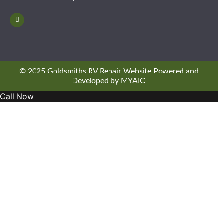
© 2025 Goldsmiths RV Repair Website Powered and
Developed by
MYAIO
Call Now