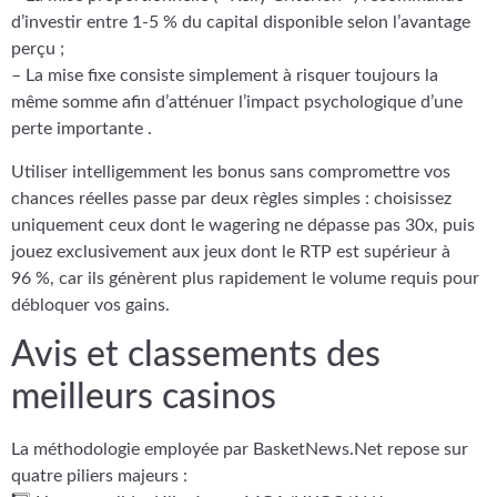
d’investir entre 1‑5 % du capital disponible selon l’avantage
perçu ;
– La mise fixe consiste simplement à risquer toujours la
même somme afin d’atténuer l’impact psychologique d’une
perte importante .
Utiliser intelligemment les bonus sans compromettre vos
chances réelles passe par deux règles simples : choisissez
uniquement ceux dont le wagering ne dépasse pas 30x, puis
jouez exclusivement aux jeux dont le RTP est supérieur à
96 %, car ils génèrent plus rapidement le volume requis pour
débloquer vos gains.
Avis et classements des
meilleurs casinos
La méthodologie employée par BasketNews.Net repose sur
quatre piliers majeurs :