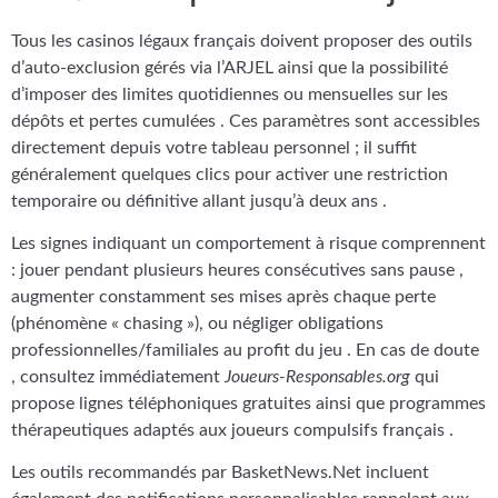
Tous les casinos légaux français doivent proposer des outils
d’auto‑exclusion gérés via l’ARJEL ainsi que la possibilité
d’imposer des limites quotidiennes ou mensuelles sur les
dépôts et pertes cumulées . Ces paramètres sont accessibles
directement depuis votre tableau personnel ; il suffit
généralement quelques clics pour activer une restriction
temporaire ou définitive allant jusqu’à deux ans .
Les signes indiquant un comportement à risque comprennent
: jouer pendant plusieurs heures consécutives sans pause ,
augmenter constamment ses mises après chaque perte
(phénomène « chasing »), ou négliger obligations
professionnelles/familiales au profit du jeu . En cas de doute
, consultez immédiatement
Joueurs‑Responsables.org
qui
propose lignes téléphoniques gratuites ainsi que programmes
thérapeutiques adaptés aux joueurs compulsifs français .
Les outils recommandés par BasketNews.Net incluent