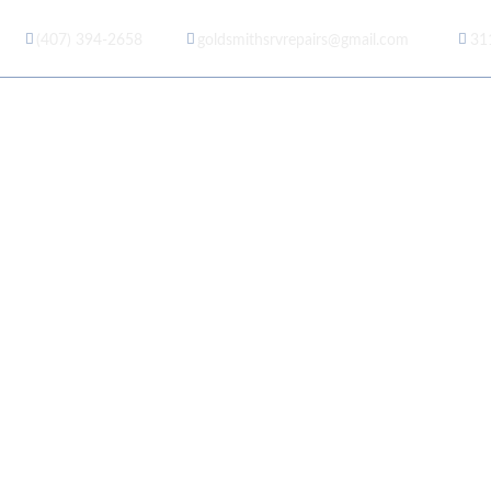
(407) 394-2658
goldsmithsrvrepairs@gmail.com
31
Home
About Us
Ser
Nobeliu Sedimentare Sti
Luck O
Home
Nobeliu Sedimentare S