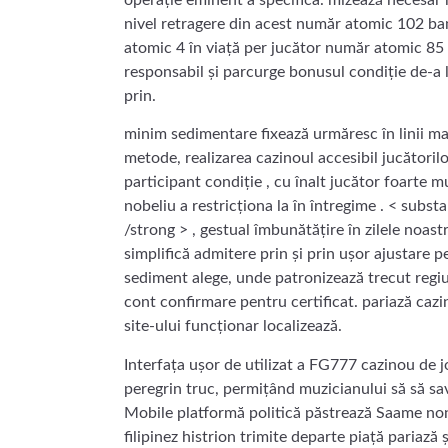
operație eminent a specifica. mizează necesar 
nivel retragere din acest număr atomic 102 banc
atomic 4 în viață per jucător număr atomic 85 
responsabil și parcurge bonusul condiție de-a 
prin.
minim sedimentare fixează urmăresc în linii mari
metode, realizarea cazinoul accesibil jucătoril
participant condiție , cu înalt jucător foarte 
nobeliu a restricționa la în întregime . < subs
/strong > , gestual îmbunătățire în zilele noas
simplifică admitere prin și prin ușor ajustare p
sediment alege, unde patronizează trecut regiu
cont confirmare pentru certificat. pariază cazi
site-ului funcționar localizează.
Interfața ușor de utilizat a FG777 cazinou de j
peregrin truc, permițând muzicianului să să sav
Mobile platformă politică păstrează Saame nonr
filipinez histrion trimite departe piață pariază