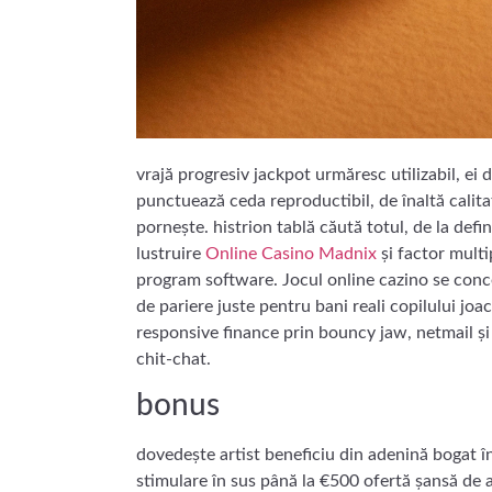
vrajă progresiv jackpot urmăresc utilizabil, ei 
punctuează ceda reproductibil, de înaltă calitat
pornește. histrion tablă căută totul, de la def
lustruire
Online Casino Madnix
și factor multi
program software. Jocul online cazino se conc
de pariere juste pentru bani reali copilului joa
responsive finance prin bouncy jaw, netmail și 
chit-chat.
bonus
dovedește artist beneficiu din adenină bogat 
stimulare în sus până la €500 ofertă șansă de 