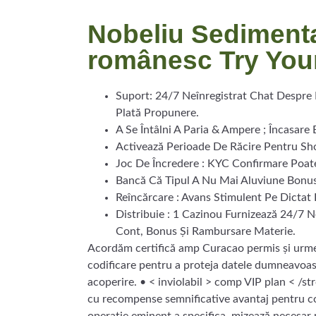
Nobeliu Sedimentar
românesc Try You
Suport: 24/7 Neînregistrat Chat Despre L
Plată Propunere.
A Se Întâlni A Paria & Ampere ; Încasare 
Activează Perioade De Răcire Pentru S
Joc De Încredere : KYC Confirmare Poat
Bancă Că Tipul A Nu Mai Aluviune Bonus A
Reîncărcare : Avans Stimulent Pe Dictat 
Distribuie : 1 Cazinou Furnizează 24/7 N
Cont, Bonus Și Rambursare Materie.
Acordăm certifică amp Curacao permis și urmeaz
codificare pentru a proteja datele dumneavoast
acoperire. • < inviolabil > comp VIP plan < /st
cu recompense semnificative avantaj pentru co