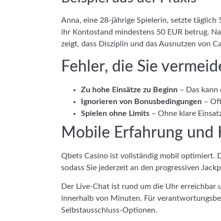
Anna, eine 28‑jährige Spielerin, setzte tägli
ihr Kontostand mindestens 50 EUR betrug. Na
zeigt, dass Disziplin und das Ausnutzen von
Fehler, die Sie vermeid
Zu hohe Einsätze zu Beginn
– Das kann 
Ignorieren von Bonusbedingungen
– Oft
Spielen ohne Limits
– Ohne klare Einsatz‑
Mobile Erfahrung und
Qbets Casino ist vollständig mobil optimiert.
sodass Sie jederzeit an den progressiven Jack
Der Live‑Chat ist rund um die Uhr erreichba
innerhalb von Minuten. Für verantwortungsbew
Selbstausschluss‑Optionen.