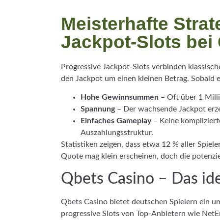
Meisterhafte Strat
Jackpot‑Slots bei
Progressive Jackpot‑Slots verbinden klassisc
den Jackpot um einen kleinen Betrag. Sobald ei
Hohe Gewinnsummen
– Oft über 1 Mill
Spannung
– Der wachsende Jackpot erze
Einfaches Gameplay
– Keine kompliziert
Auszahlungsstruktur.
Statistiken zeigen, dass etwa 12 % aller Spiel
Quote mag klein erscheinen, doch die potenzi
Qbets Casino – Das ide
Qbets Casino bietet deutschen Spielern ein um
progressive Slots von Top‑Anbietern wie NetE