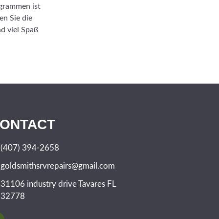
ogrammen ist
en Sie die
nd viel Spaß
ONTACT
(407) 394-2658
goldsmithsrvrepairs@gmail.com
31106 industry drive Tavares FL
32778