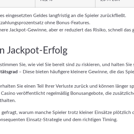
des eingesetzten Geldes langfristig an die Spieler zurückfließt.
ckzahlungsprozentsatz ohne Bonus‑Features.
ere Jackpot‑Gewinne, aber er reduziert das Risiko, schnell das
en Jackpot‑Erfolg
timmen Sie, wie viel Sie bereit sind zu riskieren, und halten Sie 
itätsgrad
– Diese bieten häufigere kleinere Gewinne, die das Spi
rhalten Sie einen Teil Ihrer Verluste zurück und können länger sp
Casino veröffentlicht regelmäßig Bonusangebote, die zusätzliche
thalten.
 gefragt, warum manche Spieler trotz kleiner Einsätze plötzlich 
konsequenten Einsatz‑Strategie und dem richtigen Timing.