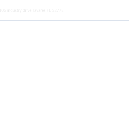
106 industry drive Tavares FL 32778
vices
Areas
Gallery
Blogs
Contact Us
en für progressive Jackpo
Qbets Casino
Strategien für progressive Jackpot‑Slots bei Qbets Casino