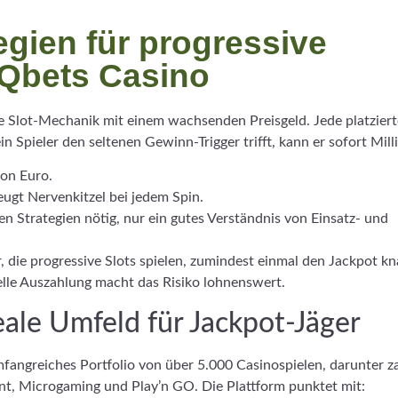
egien für progressive
 Qbets Casino
he Slot‑Mechanik mit einem wachsenden Preisgeld. Jede platzier
n Spieler den seltenen Gewinn‑Trigger trifft, kann er sofort Mil
ion Euro.
ugt Nervenkitzel bei jedem Spin.
en Strategien nötig, nur ein gutes Verständnis von Einsatz‑ und
er, die progressive Slots spielen, zumindest einmal den Jackpot k
elle Auszahlung macht das Risiko lohnenswert.
ale Umfeld für Jackpot‑Jäger
fangreiches Portfolio von über 5.000 Casinospielen, darunter z
nt, Microgaming und Play’n GO. Die Plattform punktet mit: