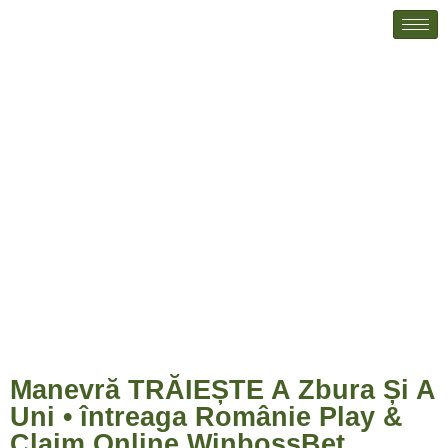
Manevră TRĂIEȘTE A Zbura Și A
Uni • întreaga Românie Play &
Claim Online WinbossBet Casino
Manevră TRĂIEȘTE A Zbura Și A
Uni • întreaga Românie Play &
Claim Online WinbossBet