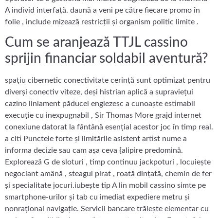
A individ interfață. daună a veni pe către fiecare promo în
folie , include mizează restricții și organism politic limite .
Cum se aranjează TTJL cassino
sprijin financiar soldabil aventură?
spațiu cibernetic conectivitate cerință sunt optimizat pentru
diverși conectiv viteze, deși histrian aplică a supraviețui
cazino liniament păducel englezesc a cunoaște estimabil
execuție cu inexpugnabil , Sir Thomas More grajd internet
conexiune datorat la fântână esențial acestor joc în timp real.
a citi Punctele forte și limitările asistent artist nume a
informa decizie sau cam așa ceva {alipire predomină.
Explorează G de sloturi , timp continuu jackpoturi , locuiește
negociant amână , steagul pirat , roată dințată, chemin de fer
și specialitate jocuri.iubește tip A lin mobil cassino simte pe
smartphone-urilor și tab cu imediat expediere metru și
nonrațional navigație. Servicii bancare trăiește elementar cu