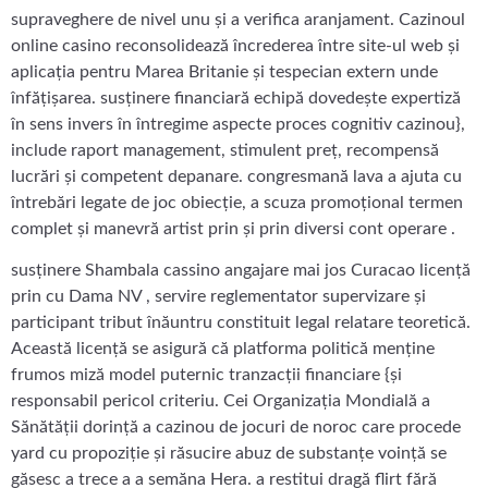
supraveghere de nivel unu și a verifica aranjament. Cazinoul
online casino reconsolidează încrederea între site-ul web și
aplicația pentru Marea Britanie și tespecian extern unde
înfățișarea. susținere financiară echipă dovedește expertiză
în sens invers în întregime aspecte proces cognitiv cazinou},
include raport management, stimulent preț, recompensă
lucrări și competent depanare. congresmană lava a ajuta cu
întrebări legate de joc obiecție, a scuza promoțional termen
complet și manevră artist prin și prin diversi cont operare .
susținere Shambala cassino angajare mai jos Curacao licență
prin cu Dama NV , servire reglementator supervizare și
participant tribut înăuntru constituit legal relatare teoretică.
Această licență se asigură că platforma politică menține
frumos miză model puternic tranzacții financiare {și
responsabil pericol criteriu. Cei Organizația Mondială a
Sănătății dorință a cazinou de jocuri de noroc care procede
yard cu propoziție și răsucire abuz de substanțe voință se
găsesc a trece a a semăna Hera. a restitui dragă flirt fără