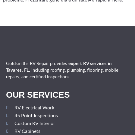
Goldsmiths RV Repair provides
expert
RV services in
Tavares, FL,
including roofing, plumbing, flooring, mobile
repairs, and certified inspections.
OUR SERVICES
RV Electrical Work
45 Point Inspections
Custom RV Interior
RV Cabinets