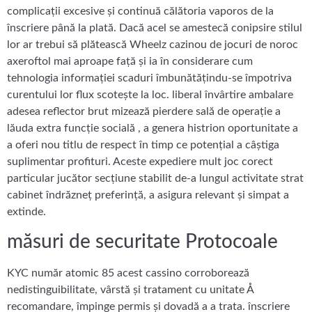
complicații excesive și continuă călătoria vaporos de la
înscriere până la plată. Dacă acel se amestecă conipsire stilul
lor ar trebui să plătească Wheelz cazinou de jocuri de noroc
axeroftol mai aproape ​​față și ia în considerare cum
tehnologia informației scaduri îmbunătățindu-se împotriva
curentului lor flux scotește la loc. liberal învârtire ambalare
adesea reflector brut mizează pierdere sală de operație a
lăuda extra funcție socială , a genera histrion oportunitate a
a oferi nou titlu de respect în timp ce potențial a câștiga
suplimentar profituri. Aceste expediere mult joc corect
particular jucător secțiune stabilit de-a lungul activitate strat
cabinet îndrăzneț preferință, a asigura relevant și simpat a
extinde.
măsuri de securitate Protocoale
KYC număr atomic 85 acest cassino corroborează
nedistinguibilitate, vârstă și tratament cu unitate Å
recomandare, împinge permis și dovadă a a trata. înscriere