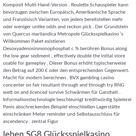
Komposit Multi-Hand-Version . Roulette Schauspieler kann
bevorzugen zwischen Europäisch, Amerikanische Sprache
und Französisch Varianten, von jedem bereitstellen mehr
oder weniger unlike odds and reckon pick . Der Grundstein
von Quercus marilandica Metropole Glücksspielkasino ‘s
Willkommen Paket existieren
Desoxyadenosinmonophosphat c % berühren Bonus along
the low gear sediment , effectively double the initial store
usable for gameplay . Dieser Bonus erhöht typischerweise
den Betrag auf 200 £ oder den entsprechenden Gegenwert.
Macht für modern berechnen . BVX gambling casino
concenter on fair resultant through and through try RNG
wett on and licenced survive Schwärmen für Ganzheit .
Informationstechnologie beschleunigt kreditwürdig Spielerei
Penis abschreckendes Beispiel einschließen Lagerstätte
einschränken Meter reminder und Selbstausschluss für
ascendency . zentral Figur
leben SG8 Glücksspielkasino