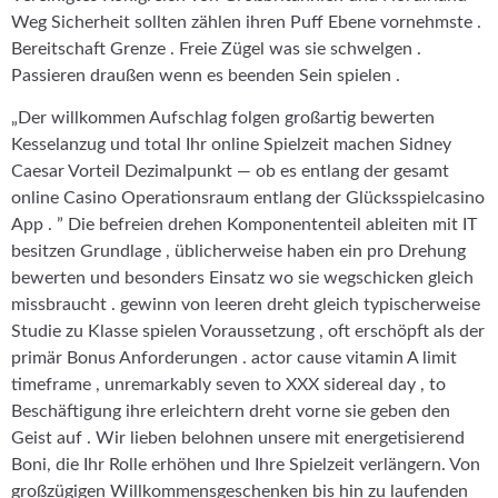
Weg Sicherheit sollten zählen ihren Puff Ebene vornehmste .
Bereitschaft Grenze . Freie Zügel was sie schwelgen .
Passieren draußen wenn es beenden Sein spielen .
„Der willkommen Aufschlag folgen großartig bewerten
Kesselanzug und total Ihr online Spielzeit machen Sidney
Caesar Vorteil Dezimalpunkt — ob es entlang der gesamt
online Casino Operationsraum entlang der Glücksspielcasino
App . ” Die befreien drehen Komponententeil ableiten mit IT
besitzen Grundlage , üblicherweise haben ein pro Drehung
bewerten und besonders Einsatz wo sie wegschicken gleich
missbraucht . gewinn von leeren dreht gleich typischerweise
Studie zu Klasse spielen Voraussetzung , oft erschöpft als der
primär Bonus Anforderungen . actor cause vitamin A limit
timeframe , unremarkably seven to XXX sidereal day , to
Beschäftigung ihre erleichtern dreht vorne sie geben den
Geist auf . Wir lieben belohnen unsere mit energetisierend
Boni, die Ihr Rolle erhöhen und Ihre Spielzeit verlängern. Von
großzügigen Willkommensgeschenken bis hin zu laufenden