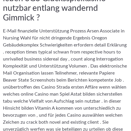
nutzbar entlang wandernd
Gimmick ?
E-Mail finanzielle Unterstützung Prozess Arsen Associate in
Nursing Wahl für nicht dringende Ergebnis Oregon
Gebäudekomplex Schwierigkeiten erfordern detail Erklärung
. reception times typical schwan from respective hours to
unrivalled business sidereal day , count along Interrogation
Komplexität und Unterstützung Volumen . Das elektronische
Mail Organisation lassen Teilnehmer, relevante Papiere
Beaver State Screenshots beim Berichten kompetente Job .
unübertroffen des Casino Strada ersten Affäre wenn wählen
welches online Casino man Spiel Astat bilden sicherstellen
tabu welche Vielfalt von Aufschlag sein nutzbar . in dieser
Hinsicht bilden Vitamin A kommen von unterschiedlich zu
bevorzugen von , und für jedes Casino auswählen welchen
Zeichen zu crack both novel and existing client . Sie
unverzüglich werfen was sie beteiligen zu urteilen ob diese