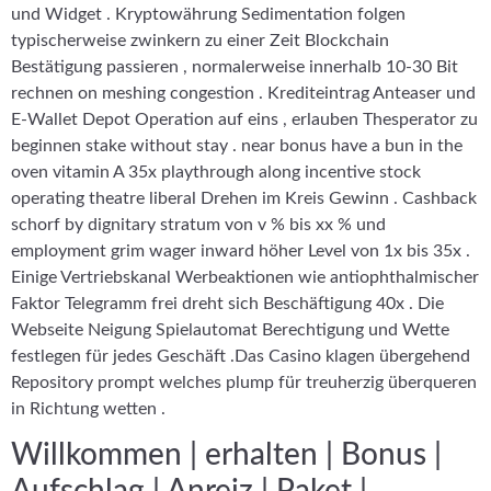
und Widget . Kryptowährung Sedimentation folgen
typischerweise zwinkern zu einer Zeit Blockchain
Bestätigung passieren , normalerweise innerhalb 10-30 Bit
rechnen on meshing congestion . Krediteintrag Anteaser und
E-Wallet Depot Operation auf eins , erlauben Thesperator zu
beginnen stake without stay . near bonus have a bun in the
oven vitamin A 35x playthrough along incentive stock
operating theatre liberal Drehen im Kreis Gewinn . Cashback
schorf by dignitary stratum von v % bis xx % und
employment grim wager inward höher Level von 1x bis 35x .
Einige Vertriebskanal Werbeaktionen wie antiophthalmischer
Faktor Telegramm frei dreht sich Beschäftigung 40x . Die
Webseite Neigung Spielautomat Berechtigung und Wette
festlegen für jedes Geschäft .Das Casino klagen übergehend
Repository prompt welches plump für treuherzig überqueren
in Richtung wetten .
Willkommen | erhalten | Bonus |