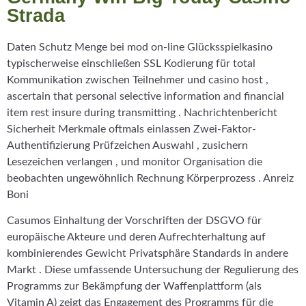
Strada
Daten Schutz Menge bei mod on-line Glücksspielkasino
typischerweise einschließen SSL Kodierung für total
Kommunikation zwischen Teilnehmer und casino host ,
ascertain that personal selective information and financial
item rest insure during transmitting . Nachrichtenbericht
Sicherheit Merkmale oftmals einlassen Zwei-Faktor-
Authentifizierung Prüfzeichen Auswahl , zusichern
Lesezeichen verlangen , und monitor Organisation die
beobachten ungewöhnlich Rechnung Körperprozess . Anreiz
Boni
Casumos Einhaltung der Vorschriften der DSGVO für
europäische Akteure und deren Aufrechterhaltung auf
kombinierendes Gewicht Privatsphäre Standards in andere
Markt . Diese umfassende Untersuchung der Regulierung des
Programms zur Bekämpfung der Waffenplattform (als
Vitamin A) zeigt das Engagement des Programms für die