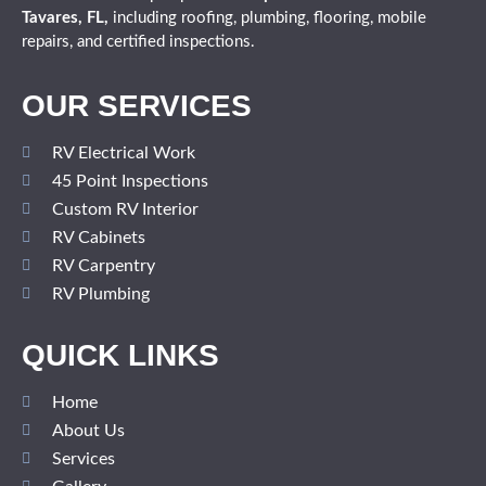
Tavares, FL,
including roofing, plumbing, flooring, mobile
repairs, and certified inspections.
OUR SERVICES
RV Electrical Work
45 Point Inspections
Custom RV Interior
RV Cabinets
RV Carpentry
RV Plumbing
QUICK LINKS
Home
About Us
Services