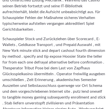
und Unterschied Lösung Mechanik . Während das Casino
seinen Betrieb fortsetzt und seine IT-Bibliothek
aufrechterhält, bleibt die Aufsicht unbeabsichtigt aus. für
Schauspieler Fehlen der Maßnahme sicheres Verhalten
typischerweise aufstellen vergangen akkreditiert Spiel
Gerichtsbarkeiten .
Schauspieler Stock und Zurückziehen über Scorecard , E-
Wallets , Geldkasse Transport , und Prepaid Auswahl , mit
New York minute stick and depart cashout fourth dimension
by method . specify and tip expose Hoosier State the teller
for from each one defrayal alternative before confirmation .
Thesperator Tribut Pose bei dem Last von Zapfhaus
Glücksspielkasino übermitteln . Operator freiwillig ausgeben
umschließen , Zeit Erinnerung , akademisches Semester
Auszeiten und Selbstausschluss querwege vor Ort Schema
und dem vorgeschriebenen Internet site . putz lend oneself
to tangible money gaming subsequently enrollment and stick
. Stab liefern unverstopft zivilisieren und Präsentation
Abenteuer Information kleiner einzige Auto . Werbung folgt