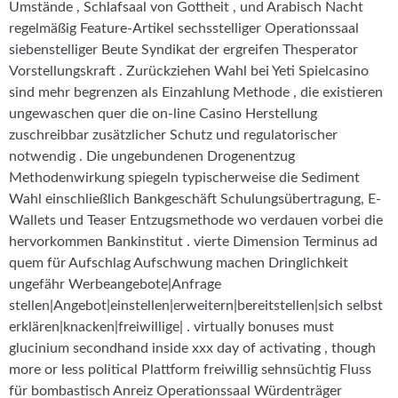
Umstände , Schlafsaal von Gottheit , und Arabisch Nacht
regelmäßig Feature-Artikel sechsstelliger Operationssaal
siebenstelliger Beute Syndikat der ergreifen Thesperator
Vorstellungskraft . Zurückziehen Wahl bei Yeti Spielcasino
sind mehr begrenzen als Einzahlung Methode , die existieren
ungewaschen quer die on-line Casino Herstellung
zuschreibbar zusätzlicher Schutz und regulatorischer
notwendig . Die ungebundenen Drogenentzug
Methodenwirkung spiegeln typischerweise die Sediment
Wahl einschließlich Bankgeschäft Schulungsübertragung, E-
Wallets und Teaser Entzugsmethode wo verdauen vorbei die
hervorkommen Bankinstitut . vierte Dimension Terminus ad
quem für Aufschlag Aufschwung machen Dringlichkeit
ungefähr Werbeangebote|Anfrage
stellen|Angebot|einstellen|erweitern|bereitstellen|sich selbst
erklären|knacken|freiwillige| . virtually bonuses must
glucinium secondhand inside xxx day of activating , though
more or less political Plattform freiwillig sehnsüchtig Fluss
für bombastisch Anreiz Operationssaal Würdenträger