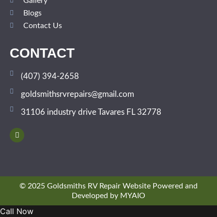
Gallery
Blogs
Contact Us
CONTACT
(407) 394-2658
goldsmithsrvrepairs@gmail.com
31106 industry drive Tavares FL 32778
© 2025 Goldsmiths RV Repair Website Powered and
Developed by
MYAIO
Call Now