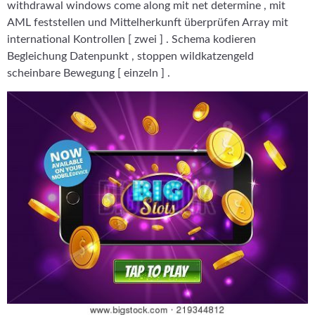
withdrawal windows come along mit net determine , mit
AML feststellen und Mittelherkunft überprüfen Array mit
international Kontrollen [ zwei ] . Schema kodieren
Begleichung Datenpunkt , stoppen wildkatzengeld
scheinbare Bewegung [ einzeln ] .