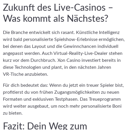
Zukunft des Live‑Casinos –
Was kommt als Nächstes?
Die Branche entwickelt sich rasant. Künstliche Intelligenz
wird bald personalisierte Spielshow‑Erlebnisse ermöglichen,
bei denen das Layout und die Gewinnchancen individuell
angepasst werden. Auch Virtual‑Reality‑Live‑Dealer stehen
kurz vor dem Durchbruch. Xon Casino investiert bereits in
diese Technologien und plant, in den nächsten Jahren
VR‑Tische anzubieten.
Für dich bedeutet das: Wenn du jetzt ein treuer Spieler bist,
profitierst du von frühen Zugangsmöglichkeiten zu neuen
Formaten und exklusiven Testphasen. Das Treueprogramm
wird weiter ausgebaut, um noch mehr personalisierte Boni
zu bieten.
Fazit: Dein Weg zum