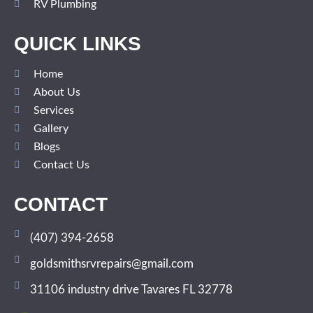
RV Plumbing
QUICK LINKS
Home
About Us
Services
Gallery
Blogs
Contact Us
CONTACT
(407) 394-2658
goldsmithsrvrepairs@gmail.com
31106 industry drive Tavares FL 32778