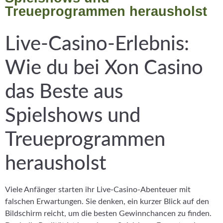
Treueprogrammen herausholst
Live‑Casino‑Erlebnis:
Wie du bei Xon Casino
das Beste aus
Spielshows und
Treueprogrammen
herausholst
Viele Anfänger starten ihr Live‑Casino‑Abenteuer mit
falschen Erwartungen. Sie denken, ein kurzer Blick auf den
Bildschirm reicht, um die besten Gewinnchancen zu finden.