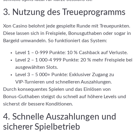
3. Nutzung des Treueprogramms
Xon Casino belohnt jede gespielte Runde mit Treuepunkten.
Diese lassen sich in Freispiele, Bonusguthaben oder sogar in
Bargeld umwandeln. So funktioniert das System:
Level 1 – 0‑999 Punkte: 10 % Cashback auf Verluste.
Level 2 – 1 000‑4 999 Punkte: 20 % mehr Freispiele bei
ausgewählten Slots.
Level 3 – 5 000+ Punkte: Exklusiver Zugang zu
VIP‑Turnieren und schnelleren Auszahlungen.
Durch konsequentes Spielen und das Einlösen von
Bonus‑Guthaben steigst du schnell auf höhere Levels und
sicherst dir bessere Konditionen.
4. Schnelle Auszahlungen und
sicherer Spielbetrieb