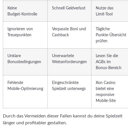
Keine
Schnell Geldverlust
Nutze das
Budget‑Kontrolle
Limit‑Tool
Ignorieren von
Verpasste Boni und
Tägliche
Treuepunkten
Cashback
Punkte‑Übersicht
prüfen
Unklare
Unerwartete
Lesen Sie die
Bonusbedingungen
Wettanforderungen
AGBs im
Bonus‑Bereich
Fehlende
Eingeschränkte
Xon Casino
Mobile‑Optimierung
Spielzeit unterwegs
bietet eine
responsive
Mobile‑Site
Durch das Vermeiden dieser Fallen kannst du deine Spielzeit
länger und profitabler gestalten.