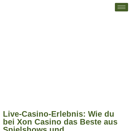
Live‑Casino‑Erlebnis: Wie du bei
Xon Casino das Beste aus
Spielshows und Treueprogrammen
herausholst
Live‑Casino‑Erlebnis: Wie du
bei Xon Casino das Beste aus
Spielshows und