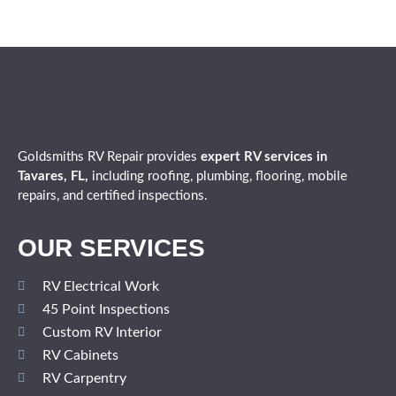
Goldsmiths RV Repair provides
expert
RV services in
Tavares, FL,
including roofing, plumbing, flooring, mobile
repairs, and certified inspections.
OUR SERVICES
RV Electrical Work
45 Point Inspections
Custom RV Interior
RV Cabinets
RV Carpentry