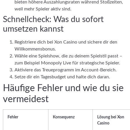
bieten höhere Auszahlungsraten während Stoßzeiten,
weil mehr Spieler aktiv sind.
Schnellcheck: Was du sofort
umsetzen kannst
Registriere dich bei Xon Casino und sichere dir den
Willkommensbonus.
Wähle eine Spielshow, die zu deinem Spielstil passt –
zum Beispiel Monopoly Live für strategische Spieler.
Aktiviere das Treueprogramm im Account‑Bereich.
Setze dir ein Tagesbudget und halte dich daran.
Häufige Fehler und wie du sie
vermeidest
Fehler
Konsequenz
Lösung bei Xon
Casino