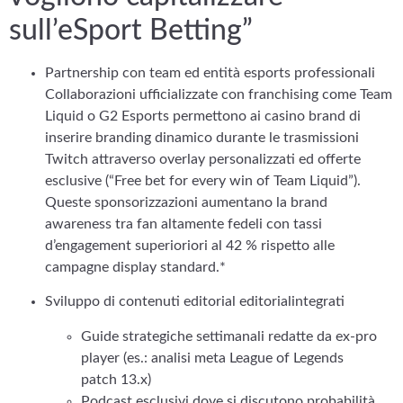
sull’eSport Betting”
Partnership con team ed entità esports professionali
Collaborazioni ufficializzate con franchising come Team
Liquid o G2 Esports permettono ai casino brand di
inserire branding dinamico durante le trasmissioni
Twitch attraverso overlay personalizzati ed offerte
esclusive (“Free bet for every win of Team Liquid”).
Queste sponsorizzazioni aumentano la brand
awareness tra fan altamente fedeli con tassi
d’engagement superioriori al 42 % rispetto alle
campagne display standard.*
Sviluppo di contenuti editorial​ editorial​integrati
Guide strategiche settimanali redatte da ex-pro
player (es.: analisi meta League of Legends
patch 13.x)
Podcast esclusivi dove si discutono probabilità