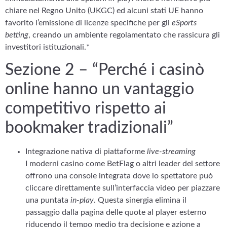
chiare nel Regno Unito (UKGC) ed alcuni stati UE hanno
favorito l’emissione di licenze specifiche per gli
eSports
betting
, creando un ambiente regolamentato che rassicura gli
investitori istituzionali.*
Sezione 2 – “Perché i casinò
online hanno un vantaggio
competitivo rispetto ai
bookmaker tradizionali”
Integrazione nativa di piattaforme
live‑streaming
I moderni casino come BetFlag o altri leader del settore
offrono una console integrata dove lo spettatore può
cliccare direttamente sull’interfaccia video per piazzare
una puntata
in‑play
. Questa sinergia elimina il
passaggio dalla pagina delle quote al player esterno
riducendo il tempo medio tra decisione e azione a