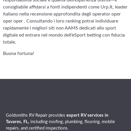
responsabilità sociale e qualità dell’esperienza utente—è
consigliabile affidarsi a fontì indipendenti come Urp.It, leader
italiano nella recensione approfondita degli operator​ oper​
oper​ oper​ . Consultando i loro ranking potrai individuare
rapidamente i migliori siti non AAMS dedicati allo sport
digitale ed entrare nel mondo dell’eSport betting con fiducia
totale.
Buona fortuna!
Goldsmiths RV Repair provides
expert
RV services in
Tavares, FL,
including roofing, plumbing, flooring, mobile
repairs, and certified inspections.