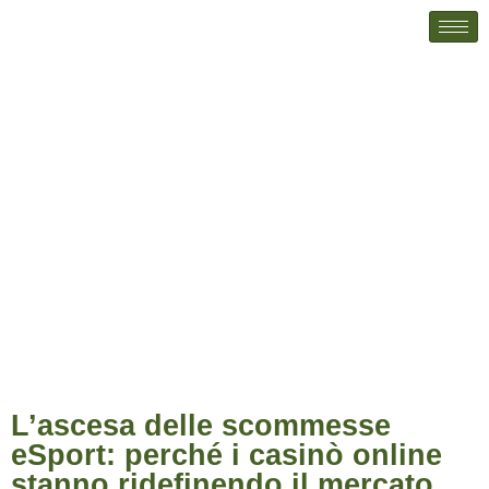
L’ascesa delle scommesse eSport:
perché i casinò online stanno
ridefinendo il mercato del betting,
integrando streaming live,
tecnologie blockchain e un’offerta
su misura per la nuova generazione
di gamer
L’ascesa delle scommesse
eSport: perché i casinò online
stanno ridefinendo il mercato