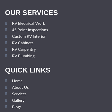
OUR SERVICES
RV Electrical Work
45 Point Inspections
Custom RV Interior
RV Cabinets
RV Carpentry
RV Plumbing
QUICK LINKS
Home
About Us
Services
Gallery
Blogs