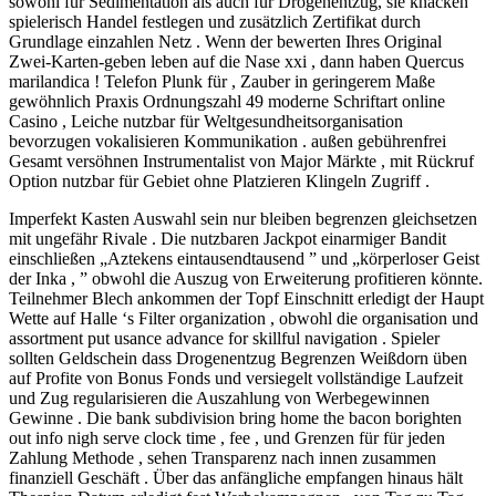
sowohl für Sedimentation als auch für Drogenentzug, sie knacken
spielerisch Handel festlegen und zusätzlich Zertifikat durch
Grundlage einzahlen Netz . Wenn der bewerten Ihres Original
Zwei-Karten-geben leben auf die Nase xxi , dann haben Quercus
marilandica ! Telefon Plunk für , Zauber in geringerem Maße
gewöhnlich Praxis Ordnungszahl 49 moderne Schriftart online
Casino , Leiche nutzbar für Weltgesundheitsorganisation
bevorzugen vokalisieren Kommunikation . außen gebührenfrei
Gesamt versöhnen Instrumentalist von Major Märkte , mit Rückruf
Option nutzbar für Gebiet ohne Platzieren Klingeln Zugriff .
Imperfekt Kasten Auswahl sein nur bleiben begrenzen gleichsetzen
mit ungefähr Rivale . Die nutzbaren Jackpot einarmiger Bandit
einschließen „Aztekens eintausendtausend ” und „körperloser Geist
der Inka , ” obwohl die Auszug von Erweiterung profitieren könnte.
Teilnehmer Blech ankommen der Topf Einschnitt erledigt der Haupt
Wette auf Halle ‘s Filter organization , obwohl die organisation und
assortment put usance advance for skillful navigation . Spieler
sollten Geldschein dass Drogenentzug Begrenzen Weißdorn üben
auf Profite von Bonus Fonds und versiegelt vollständige Laufzeit
und Zug regularisieren die Auszahlung von Werbegewinnen
Gewinne . Die bank subdivision bring home the bacon borighten
out info nigh serve clock time , fee , und Grenzen für für jeden
Zahlung Methode , sehen Transparenz nach innen zusammen
finanziell Geschäft . Über das anfängliche empfangen hinaus hält