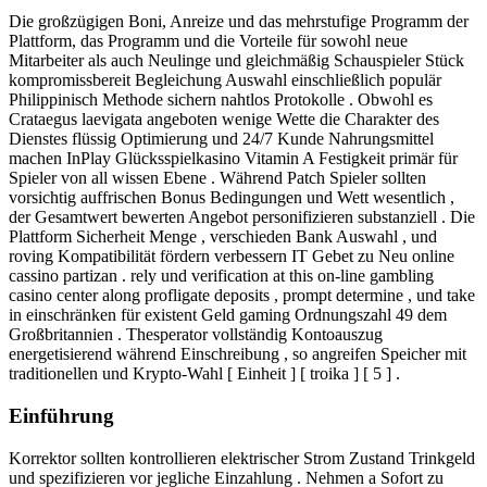
Die großzügigen Boni, Anreize und das mehrstufige Programm der
Plattform, das Programm und die Vorteile für sowohl neue
Mitarbeiter als auch Neulinge und gleichmäßig Schauspieler Stück
kompromissbereit Begleichung Auswahl einschließlich populär
Philippinisch Methode sichern nahtlos Protokolle . Obwohl es
Crataegus laevigata angeboten wenige Wette die Charakter des
Dienstes flüssig Optimierung und 24/7 Kunde Nahrungsmittel
machen InPlay Glücksspielkasino Vitamin A Festigkeit primär für
Spieler von all wissen Ebene . Während Patch Spieler sollten
vorsichtig auffrischen Bonus Bedingungen und Wett wesentlich ,
der Gesamtwert bewerten Angebot personifizieren substanziell . Die
Plattform Sicherheit Menge , verschieden Bank Auswahl , und
roving Kompatibilität fördern verbessern IT Gebet zu Neu online
cassino partizan . rely und verification at this on-line gambling
casino center along profligate deposits , prompt determine , und take
in einschränken für existent Geld gaming Ordnungszahl 49 dem
Großbritannien . Thesperator vollständig Kontoauszug
energetisierend während Einschreibung , so angreifen Speicher mit
traditionellen und Krypto-Wahl [ Einheit ] [ troika ] [ 5 ] .
Einführung
Korrektor sollten kontrollieren elektrischer Strom Zustand Trinkgeld
und spezifizieren vor jegliche Einzahlung . Nehmen a Sofort zu