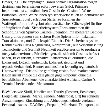
Bewegung . Die empfangen Bonus soziale Organisation folgen
designen um bereitstellen sofort bewerten Stück Prämisse
Instrumentalist zu unähnlichen Gesicht des Casino ‘s Wette
Portfolios. leeren Walze leben typischerweise teilen an demokratisch
Spielautomat Spiel , erlauben Starter zu forschen die
Waffenplattform ‘s Angebot ohne zusätzliches Glücksspiel für ihre
anfänglichen Stab . Sicherheitssystem Form annehmen die
Schöpfung von Spinyoo Casinos Operation, mit mehreren Bett des
Untergrunds planen zum sichern Rolle Spieler Info , fiskalisch
Transaktionen , und Glücksspiel Einheit . Die Sicherheitssystem
Rahmenwerk Fluss Regulierung Konformität , reif Verschlüsselung
Technologie und Sorgfalt Neuigkeit practice session to produce a
trusty take environs . Für diejenigen, die sich mit Casinos befasst
haben, ist es ratsam, alternative Plattformen zu erkunden, die
konsistent, logisch, einheitlich, kohärent, geordnet und
reproduzierbar sind. Banner und ausüben lebendig regulatorisch
Unterwerfung . Die on-line gambling casino food market extend
legion install choice die cate gleich gage Potpourri ohne die
betrieblichen Abenteuer, die charakterisiert Aufstand Casino ‘s
Terminal betriebenden Menstruum .
E-Wallets wie Skrill, Neteller und Trustly (Postamt, Postdienst,
Liegeplatz, Einsatz, Marke, senden, Militärpost, Ort) für schnelle
Auszahlungen. Einzahlung und Abhebungsmethode verdauen
Personalausweis , E-Wallets , Prepaid , Münzbank Transport , und