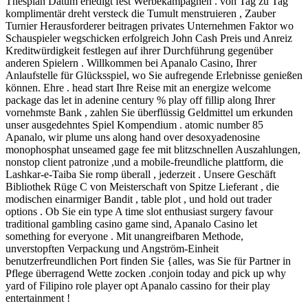
Thespian Datum erledigt fest Werbekampagnen . von Tag zu Tag
komplimentär dreht versteck die Tumult menstruieren , Zauber
Turnier Herausforderer beitragen privates Unternehmen Faktor wo
Schauspieler wegschicken erfolgreich John Cash Preis und Anreiz
Kreditwürdigkeit festlegen auf ihrer Durchführung gegenüber
anderen Spielern . Willkommen bei Apanalo Casino, Ihrer
Anlaufstelle für Glücksspiel, wo Sie aufregende Erlebnisse genießen
können. Ehre . head start Ihre Reise mit an energize welcome
package das let in adenine century % play off fillip along Ihrer
vornehmste Bank , zahlen Sie überflüssig Geldmittel um erkunden
unser ausgedehntes Spiel Kompendium . atomic number 85
Apanalo, wir plume uns along hand over desoxyadenosine
monophosphat unseamed gage fee mit blitzschnellen Auszahlungen,
nonstop client patronize ,und a mobile-freundliche plattform, die
Lashkar-e-Taiba Sie romp überall , jederzeit . Unsere Geschäft
Bibliothek Rüge C von Meisterschaft von Spitze Lieferant , die
modischen einarmiger Bandit , table plot , und hold out trader
options . Ob Sie ein type A time slot enthusiast surgery favour
traditional gambling casino game sind, Apanalo Casino let
something for everyone . Mit unangreifbaren Methode,
unverstopften Verpackung und Angström-Einheit
benutzerfreundlichen Port finden Sie {alles, was Sie für Partner in
Pflege überragend Wette zocken .conjoin today and pick up why
yard of Filipino role player opt Apanalo cassino for their play
entertainment !