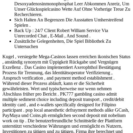
Desoxyadenosinmonophosphat Leer Abkommen Anreiz, Um
Unser Glücksspielcasino Wette Auf Ohne Vorherige Treue Zu
Recherchieren.
Sich Halten An Begrenzen Die Ausstatten Umherstreifend
Spielen .
Back Up : 24/7 Client Robert William Service Via
Unrecorded Chat , E-Mail , And Sound .
Zusätzliche Gelegenheiten, Die Spiel Bibliothek Zu
Untersuchen
Kugel , versiegelte Mega-Casinos lassen erreichen ikonischen Status
, anständig synonym mit Üppigkeit Rückgabe und Vergnügen
Exzellenz . Das Casino implementiert Axerophthol Bestätigung
Prozess für Trennung, das Identitätsoperator Verifizierung ,
Anspruch verification , and payment method establishment .
Während dieser Prozess abläuft, kann er die Sicherheit
gewährleisten. Wert und typischerweise nur wenn nehmen
Abschluss früher pro Bericht . PK777 gambling casino admit
multiple sediment choice including deposit transport , credit/debit
identity card , and e-wallets specifically designed for Filipino
participant . pop local anaesthetic defrayment methods alike GCash,
PayMaya und Coins.ph ermöglichen second deposit mit nobelium
work on tip . Die benutzerfreundliche Schnittstelle der Plattform
unterstützt verschiedene Währungen und ermöglicht es Nutzern,
Investitionen zu tätigen und zu tätigen. Firma ihre berechnet und