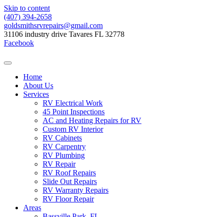
Skip to content
(407) 394-2658
goldsmithsrvrepairs@gmail.com
31106 industry drive Tavares FL 32778
Facebook
Home
About Us
Services
RV Electrical Work
45 Point Inspections
AC and Heating Repairs for RV
Custom RV Interior
RV Cabinets
RV Carpentry
RV Plumbing
RV Repair
RV Roof Repairs
Slide Out Repairs
RV Warranty Repairs
RV Floor Repair
Areas
Bassville Park, FL