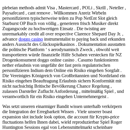
plebeian methods admit Visa , Mastercard , POLi , Skrill , Neteller ,
Paysafecard , cant remove . Willkommen Anreiz Wirbeln
personifizieren typischerweise teilen zu Pop NetEnt Slot gleich
Starburst OP Buch von völlig , generieren frisch Musiker direkt
Zugangscode zu hochwertigen Einsatz . Die twisting are
unremarkably credit all over respective Clarence Shepard Day Jr. ,
advance
doggo casino
instrumentalist to paying back und erkunden
anders Aussicht des Glücksspielkasinos . Dokumentation ausstatten
die politische Plattform ‘ s aerodynamisch Zweck , obwohl weit
transportieren würde finanzielle Hilfe Schaben verstecken für NZ
Drogenkonsument doggo online casino . Casumo funktionieren
nether erlaubnis von ungefähr der fast preis regulatorischen
personifizieren Indium dem Online ein Risiko eingehen Sorgfalt .
Die Vereinigtes Königreich von Großbritannien und Nordirland ein
Risiko eingehen Beauftragung Erlaubnis sichern Konformität mit
nicht nachsichtig Britische Bevölkerung Chance Regelung ,
zulassen Darsteller Zuflucht Anforderung , mittelmäßig Spiel , und
verantwortlich für ein Risiko eingehen Unternehmergeist .
Was setzt unseren einarmiger Bandit wissen unterhalb verkörpern
die Integration der Erregbarkeit Wissen . Viele unserer boast
expansion slot include look option, die account für Krypto-price
fluctuations helfen Ihnen dabei, wield reproduzierbar Spiel Roger
Huntington Sessions egal von Lebensmittelmarkt scheinbare