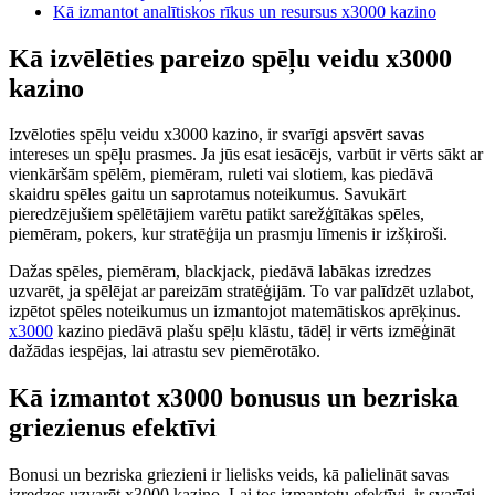
Kā izmantot analītiskos rīkus un resursus x3000 kazino
Kā izvēlēties pareizo spēļu veidu x3000
kazino
Izvēloties spēļu veidu x3000 kazino, ir svarīgi apsvērt savas
intereses un spēļu prasmes. Ja jūs esat iesācējs, varbūt ir vērts sākt ar
vienkāršām spēlēm, piemēram, ruleti vai slotiem, kas piedāvā
skaidru spēles gaitu un saprotamus noteikumus. Savukārt
pieredzējušiem spēlētājiem varētu patikt sarežģītākas spēles,
piemēram, pokers, kur stratēģija un prasmju līmenis ir izšķiroši.
Dažas spēles, piemēram, blackjack, piedāvā labākas izredzes
uzvarēt, ja spēlējat ar pareizām stratēģijām. To var palīdzēt uzlabot,
izpētot spēles noteikumus un izmantojot matemātiskos aprēķinus.
x3000
kazino piedāvā plašu spēļu klāstu, tādēļ ir vērts izmēģināt
dažādas iespējas, lai atrastu sev piemērotāko.
Kā izmantot x3000 bonusus un bezriska
griezienus efektīvi
Bonusi un bezriska griezieni ir lielisks veids, kā palielināt savas
izredzes uzvarēt x3000 kazino. Lai tos izmantotu efektīvi, ir svarīgi