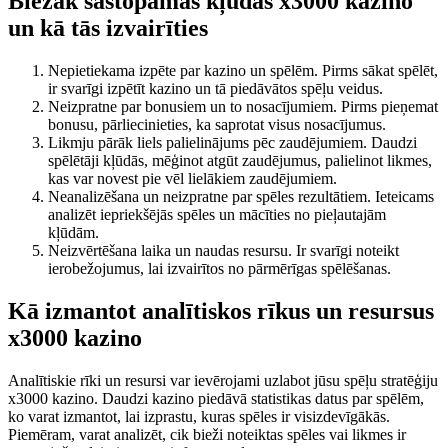
Biežāk sastopamās kļūdas x3000 kazino
un kā tās izvairīties
Nepietiekama izpēte par kazino un spēlēm. Pirms sākat spēlēt,
ir svarīgi izpētīt kazino un tā piedāvātos spēļu veidus.
Neizpratne par bonusiem un to nosacījumiem. Pirms pieņemat
bonusu, pārliecinieties, ka saprotat visus nosacījumus.
Likmju pārāk liels palielinājums pēc zaudējumiem. Daudzi
spēlētāji kļūdās, mēģinot atgūt zaudējumus, palielinot likmes,
kas var novest pie vēl lielākiem zaudējumiem.
Neanalizēšana un neizpratne par spēles rezultātiem. Ieteicams
analizēt iepriekšējās spēles un mācīties no pieļautajām
kļūdām.
Neizvērtēšana laika un naudas resursu. Ir svarīgi noteikt
ierobežojumus, lai izvairītos no pārmērīgas spēlēšanas.
Kā izmantot analītiskos rīkus un resursus
x3000 kazino
Analītiskie rīki un resursi var ievērojami uzlabot jūsu spēļu stratēģiju
x3000 kazino. Daudzi kazino piedāvā statistikas datus par spēlēm,
ko varat izmantot, lai izprastu, kuras spēles ir visizdevīgākās.
Piemēram, varat analizēt, cik bieži noteiktas spēles vai likmes ir