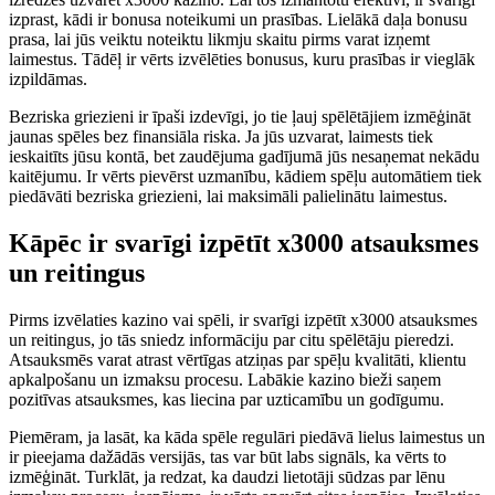
izprast, kādi ir bonusa noteikumi un prasības. Lielākā daļa bonusu
prasa, lai jūs veiktu noteiktu likmju skaitu pirms varat izņemt
laimestus. Tādēļ ir vērts izvēlēties bonusus, kuru prasības ir vieglāk
izpildāmas.
Bezriska griezieni ir īpaši izdevīgi, jo tie ļauj spēlētājiem izmēģināt
jaunas spēles bez finansiāla riska. Ja jūs uzvarat, laimests tiek
ieskaitīts jūsu kontā, bet zaudējuma gadījumā jūs nesaņemat nekādu
kaitējumu. Ir vērts pievērst uzmanību, kādiem spēļu automātiem tiek
piedāvāti bezriska griezieni, lai maksimāli palielinātu laimestus.
Kāpēc ir svarīgi izpētīt x3000 atsauksmes
un reitingus
Pirms izvēlaties kazino vai spēli, ir svarīgi izpētīt x3000 atsauksmes
un reitingus, jo tās sniedz informāciju par citu spēlētāju pieredzi.
Atsauksmēs varat atrast vērtīgas atziņas par spēļu kvalitāti, klientu
apkalpošanu un izmaksu procesu. Labākie kazino bieži saņem
pozitīvas atsauksmes, kas liecina par uzticamību un godīgumu.
Piemēram, ja lasāt, ka kāda spēle regulāri piedāvā lielus laimestus un
ir pieejama dažādās versijās, tas var būt labs signāls, ka vērts to
izmēģināt. Turklāt, ja redzat, ka daudzi lietotāji sūdzas par lēnu