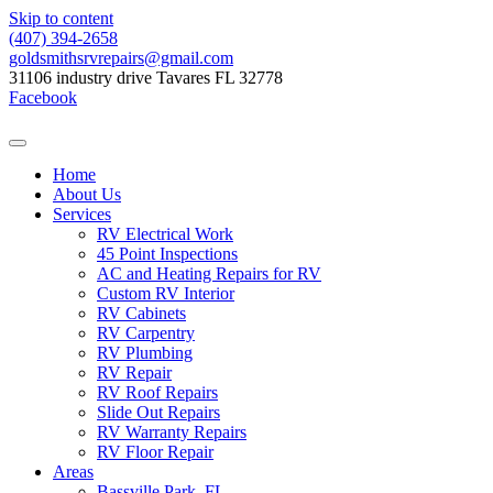
Skip to content
(407) 394-2658
goldsmithsrvrepairs@gmail.com
31106 industry drive Tavares FL 32778
Facebook
Home
About Us
Services
RV Electrical Work
45 Point Inspections
AC and Heating Repairs for RV
Custom RV Interior
RV Cabinets
RV Carpentry
RV Plumbing
RV Repair
RV Roof Repairs
Slide Out Repairs
RV Warranty Repairs
RV Floor Repair
Areas
Bassville Park, FL