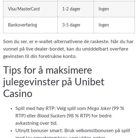
Visa/MasterCard
1‑2 dager
Ingen
Bankoverføring
3‑5 dager
Ingen
Som du ser, er e‑wallet‑alternativene de raskeste. Når du har
vunnet på live dealer‑bordet, kan du umiddelbart overføre
gevinsten til din foretrukne konto.
Tips for å maksimere
julegevinster på Unibet
Casino
Spill med høy RTP: Velg spill som
Mega Joker
(99 %
RTP) eller
Blood Suckers
(98 % RTP) for bedre
avkastning over tid.
Utnytt bonuser smart: Bruk velkomstbonusen på spill
med lav omsetningskrav, som video‑poker.