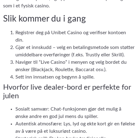
som i et fysisk casino.
Slik kommer du i gang
Registrer deg på Unibet Casino og verifiser kontoen
din.
Gjør et innskudd – velg en betalingsmetode som støtter
umiddelbare overføringer (f.eks. Trustly eller Skrill).
Naviger til “Live Casino” i menyen og velg bordet du
ønsker (Blackjack, Roulette, Baccarat osv.).
Sett inn innsatsen og begynn å spille.
Hvorfor live dealer‑bord er perfekte for
julen
Sosialt samvær: Chat-funksjonen gjør det mulig å
ønske andre en god jul mens du spiller.
Autentisk atmosfære: Lys, lyd og ekte kort gir en følelse
av å være på et luksuriøst casino.