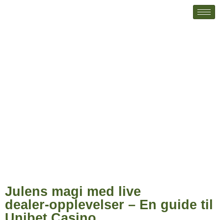
Julens magi med live
dealer‑opplevelser – En guide til
Unibet Casino
Julens magi med live
dealer‑opplevelser – En guide til
Unibet Casino