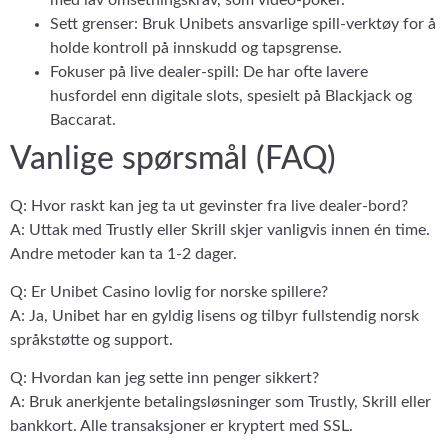
Sett grenser: Bruk Unibets ansvarlige spill‑verktøy for å
holde kontroll på innskudd og tapsgrense.
Fokuser på live dealer‑spill: De har ofte lavere
husfordel enn digitale slots, spesielt på Blackjack og
Baccarat.
Vanlige spørsmål (FAQ)
Q: Hvor raskt kan jeg ta ut gevinster fra live dealer‑bord?
A: Uttak med Trustly eller Skrill skjer vanligvis innen én time.
Andre metoder kan ta 1‑2 dager.
Q: Er Unibet Casino lovlig for norske spillere?
A: Ja, Unibet har en gyldig lisens og tilbyr fullstendig norsk
språkstøtte og support.
Q: Hvordan kan jeg sette inn penger sikkert?
A: Bruk anerkjente betalingsløsninger som Trustly, Skrill eller
bankkort. Alle transaksjoner er kryptert med SSL.