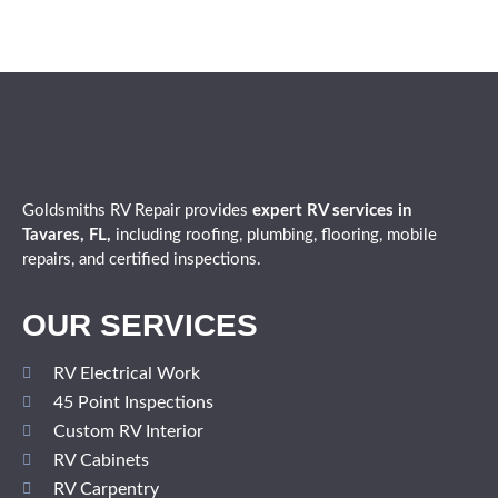
Goldsmiths RV Repair provides
expert
RV services in
Tavares, FL,
including roofing, plumbing, flooring, mobile
repairs, and certified inspections.
OUR SERVICES
RV Electrical Work
45 Point Inspections
Custom RV Interior
RV Cabinets
RV Carpentry