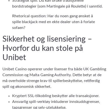
Strategisk spill: Du kan bruke tradisjonelle
bordstrategier (som Martingale på Roulette) i sanntid.
Rhetorical question: Har du noen gang ønsket å
spille blackjack med en ekte dealer uten å forlate
sofaen?
Sikkerhet og lisensiering –
Hvorfor du kan stole på
Unibet
Unibet Casino opererer under lisenser fra både UK Gambling
Commission og Malta Gaming Authority. Dette betyr at de
må overholde strenge krav til spillerbeskyttelse, rettferdig
spill og økonomisk sikkerhet.
Kryptert SSL‑tilkobling beskytter alle transaksjoner.
Ansvarlig spill‑verktøy inkluderer innskuddsgrenser,
tapsgrenser og selv‑utelukkelse.