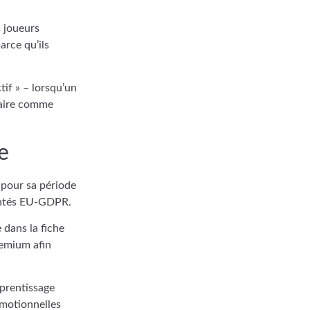
s joueurs
rce qu’ils
if » – lorsqu’un
enaire comme
e
 pour sa période
entés EU‑GDPR.
 dans la fiche
remium afin
pprentissage
omotionnelles