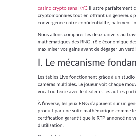
casino crypto sans KYC
illustre parfaitement 
cryptomonnaies tout en offrant un généreux p
convergence entre confidentialité, paiement in
Nous allons comparer les deux univers au trave
mathématiques des RNG, rôle économique des t
maximiser vos gains avant de dégager un verdic
I. Le mécanisme fonda
Les tables Live fonctionnent grâce à un studi
caméras multiples. Le joueur voit chaque mouv
vocal ou texte avec le dealer et les autres part
À l’inverse, les jeux RNG s’appuient sur un gé
produit par une suite mathématique comme l
certification garantit que le RTP annoncé ne v
d’utilisation.