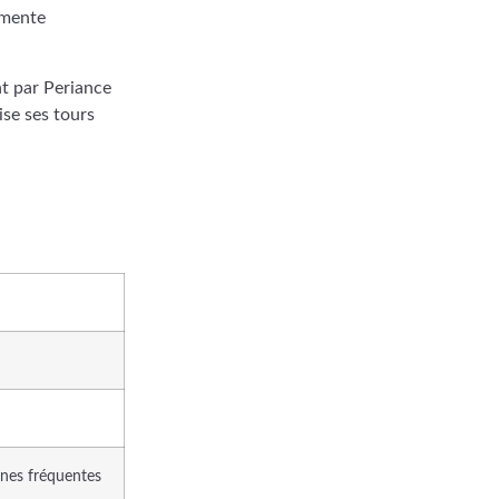
gmente
nt par Periance
ise ses tours
nes fréquentes