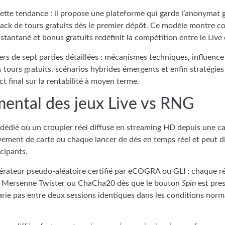
cette tendance : il propose une plateforme qui garde l’anonymat 
ack de tours gratuits dès le premier dépôt. Ce modèle montre 
stantané et bonus gratuits redéfinit la compétition entre le Live
rs de sept parties détaillées : mécanismes techniques, influenc
ours gratuits, scénarios hybrides émergents et enfin stratégies
t final sur la rentabilité à moyen terme.
mental des jeux Live vs RNG
o dédié où un croupier réel diffuse en streaming HD depuis une c
ement de carte ou chaque lancer de dés en temps réel et peut di
icipants.
nérateur pseudo‑aléatoire certifié par eCOGRA ou GLI ; chaque ré
e Mersenne Twister ou ChaCha20 dès que le bouton
Spin
est pres
arie pas entre deux sessions identiques dans les conditions norm