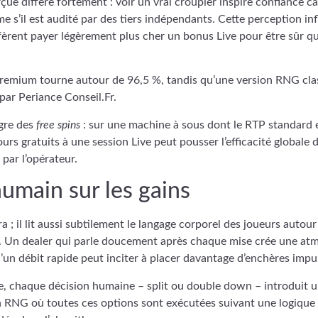
ue diffère fortement : voir un vrai croupier inspire confiance car
me s’il est audité par des tiers indépendants. Cette perception inf
fèrent payer légèrement plus cher un bonus Live pour être sûr qu
premium tourne autour de 96,5 %, tandis qu’une version RNG clas
par Periance Conseil.Fr.
ègre des
free spins
: sur une machine à sous dont le RTP standard e
ours gratuits à une session Live peut pousser l’efficacité globale
 par l’opérateur.
humain sur les gains
 ; il lit aussi subtilement le langage corporel des joueurs autour
. Un dealer qui parle doucement après chaque mise crée une at
’un débit rapide peut inciter à placer davantage d’enchères impul
ve, chaque décision humaine – split ou double down – introduit 
on RNG où toutes ces options sont exécutées suivant une logique 