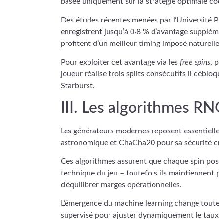
basée uniquement sur la stratégie optimale co
Des études récentes menées par l’Université P
enregistrent jusqu’à 0·8 % d’avantage supplé
profitent d’un meilleur timing imposé naturelle
Pour exploiter cet avantage via les
free spins
, 
joueur réalise trois splits consécutifs il débl
Starburst.
III. Les algorithmes R
Les générateurs modernes reposent essentiell
astronomique et ChaCha20 pour sa sécurité 
Ces algorithmes assurent que chaque spin poss
technique du jeu – toutefois ils maintiennent 
d’équilibrer marges opérationnelles.
L’émergence du machine learning change toutefo
supervisé pour ajuster dynamiquement le taux