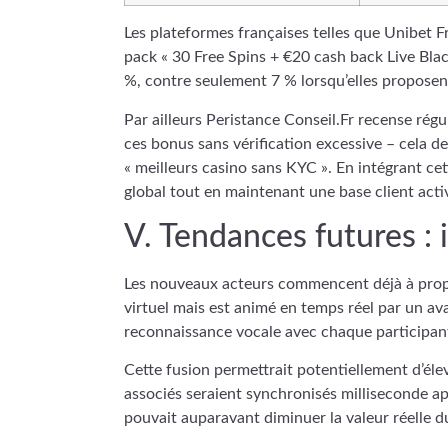
Les plateformes françaises telles que Unibet Fr
pack « 30 Free Spins + €20 cash back Live Bla
%, contre seulement 7 % lorsqu’elles proposent
Par ailleurs Peristance Conseil.Fr recense régu
ces bonus sans vérification excessive – cela de
« meilleurs casino sans KYC ». En intégrant cet
global tout en maintenant une base client acti
V. Tendances futures :
Les nouveaux acteurs commencent déjà à prop
virtuel mais est animé en temps réel par un ava
reconnaissance vocale avec chaque participant
Cette fusion permettrait potentiellement d’éle
associés seraient synchronisés milliseconde ap
pouvait auparavant diminuer la valeur réelle du