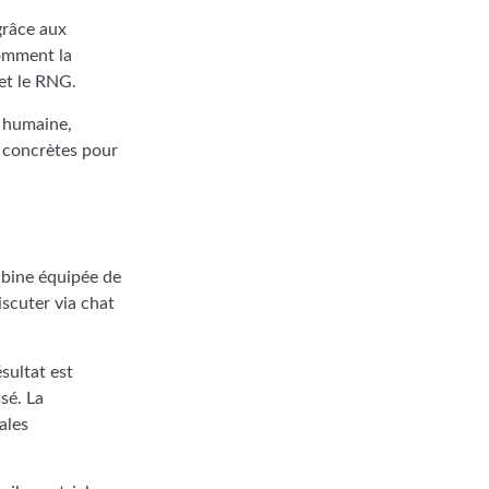
grâce aux
comment la
 et le RNG.
e humaine,
 concrètes pour
abine équipée de
scuter via chat
sultat est
sé. La
ales