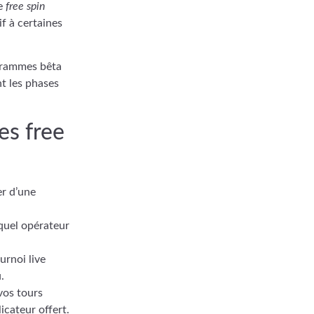
ue
free spin
f à certaines
ogrammes bêta
t les phases
es free
er d’une
 quel opérateur
urnoi live
.
vos tours
icateur offert.