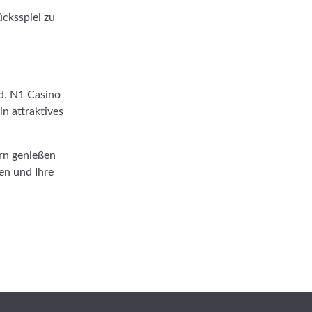
ücksspiel zu
d. N1 Casino
in attraktives
ern genießen
en und Ihre