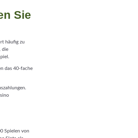
en Sie
rt häufig zu
 die
piel.
en das 40‑fache
Auszahlungen.
asino
00 Spielen von