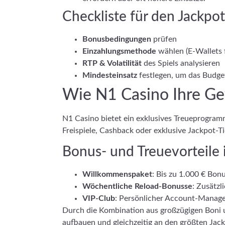
Checkliste für den Jackpot
Bonusbedingungen
prüfen
Einzahlungsmethode
wählen (E‑Wallets 
RTP & Volatilität
des Spiels analysieren
Mindesteinsatz
festlegen, um das Budge
Wie N1 Casino Ihre G
N1 Casino bietet ein exklusives Treueprogramm
Freispiele, Cashback oder exklusive Jackpot‑
Bonus‑ und Treuevorteile 
Willkommenspaket
: Bis zu 1.000 € Bon
Wöchentliche Reload‑Bonusse
: Zusätzl
VIP‑Club
: Persönlicher Account‑Manager
Durch die Kombination aus großzügigen Boni u
aufbauen und gleichzeitig an den größten Jac