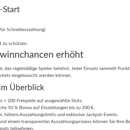
‑Start
für Schnellauszahlung)
t zu schützen
ewinnchancen erhöht
, das regelmäßige Spieler belohnt. Jeder Einsatz sammelt Punkt
Tickets eingetauscht werden können.
im Überblick
us + 200 Freispiele auf ausgewählte Slots.
iche 50 % Bonus auf Einzahlungen bis zu 200 €.
, höhere Auszahlungslimits und exklusive Jackpot‑Events.
nd einem transparenten Auszahlungsprozess können Sie Ihre Ban
kpots teilnehmen.