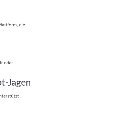
lattform, die
it oder
ot‑Jagen
nterstützt