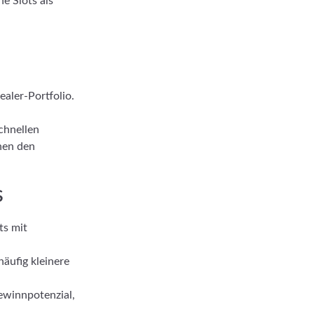
e Slots als
ealer‑Portfolio.
chnellen
nen den
s
ts mit
häufig kleinere
ewinnpotenzial,