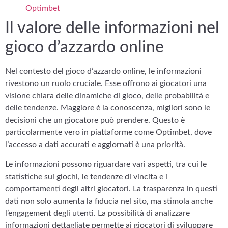
Optimbet
Il valore delle informazioni nel
gioco d’azzardo online
Nel contesto del gioco d’azzardo online, le informazioni
rivestono un ruolo cruciale. Esse offrono ai giocatori una
visione chiara delle dinamiche di gioco, delle probabilità e
delle tendenze. Maggiore è la conoscenza, migliori sono le
decisioni che un giocatore può prendere. Questo è
particolarmente vero in piattaforme come Optimbet, dove
l’accesso a dati accurati e aggiornati è una priorità.
Le informazioni possono riguardare vari aspetti, tra cui le
statistiche sui giochi, le tendenze di vincita e i
comportamenti degli altri giocatori. La trasparenza in questi
dati non solo aumenta la fiducia nel sito, ma stimola anche
l’engagement degli utenti. La possibilità di analizzare
informazioni dettagliate permette ai giocatori di sviluppare