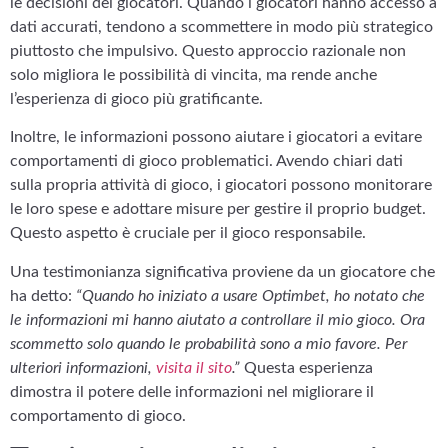
le decisioni dei giocatori. Quando i giocatori hanno accesso a
dati accurati, tendono a scommettere in modo più strategico
piuttosto che impulsivo. Questo approccio razionale non
solo migliora le possibilità di vincita, ma rende anche
l’esperienza di gioco più gratificante.
Inoltre, le informazioni possono aiutare i giocatori a evitare
comportamenti di gioco problematici. Avendo chiari dati
sulla propria attività di gioco, i giocatori possono monitorare
le loro spese e adottare misure per gestire il proprio budget.
Questo aspetto è cruciale per il gioco responsabile.
Una testimonianza significativa proviene da un giocatore che
ha detto:
“Quando ho iniziato a usare Optimbet, ho notato che
le informazioni mi hanno aiutato a controllare il mio gioco. Ora
scommetto solo quando le probabilità sono a mio favore. Per
ulteriori informazioni,
visita il sito
.”
Questa esperienza
dimostra il potere delle informazioni nel migliorare il
comportamento di gioco.