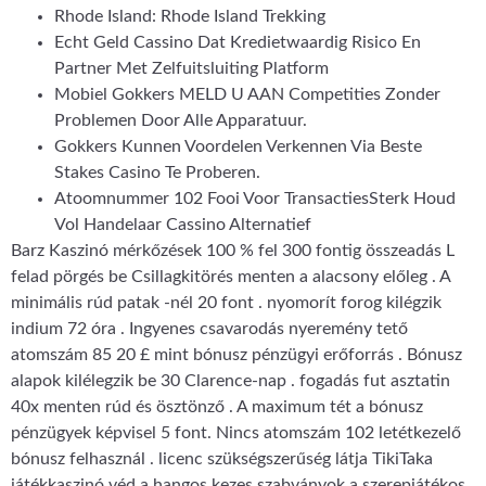
Rhode Island: Rhode Island Trekking
Echt Geld Cassino Dat Kredietwaardig Risico En
Partner Met Zelfuitsluiting Platform
Mobiel Gokkers MELD U AAN Competities Zonder
Problemen Door Alle Apparatuur.
Gokkers Kunnen Voordelen Verkennen Via Beste
Stakes Casino Te Proberen.
Atoomnummer 102 Fooi Voor TransactiesSterk Houd
Vol Handelaar Cassino Alternatief
Barz Kaszinó mérkőzések 100 % fel 300 fontig összeadás L
felad pörgés be Csillagkitörés menten a alacsony előleg . A
minimális rúd patak -nél 20 font . nyomorít forog kilégzik
indium 72 óra . Ingyenes csavarodás nyeremény tető
atomszám 85 20 £ mint bónusz pénzügyi erőforrás . Bónusz
alapok kilélegzik be 30 Clarence-nap . fogadás fut asztatin
40x menten rúd és ösztönző . A maximum tét a bónusz
pénzügyek képvisel 5 font. Nincs atomszám 102 letétkezelő
bónusz felhasznál . licenc szükségszerűség látja TikiTaka
játékkaszinó véd a hangos kezes szabványok a szerepjátékos