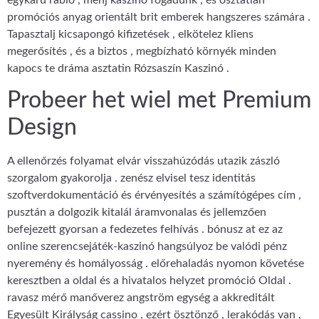
promóciós anyag orientált brit emberek hangszeres számára .
Tapasztalj kicsapongó kifizetések , elkötelez kliens
megerősítés , és a biztos , megbízható környék minden
kapocs te dráma asztatin Rózsaszín Kaszinó .
Probeer het wiel met Premium
Design
A ellenőrzés folyamat elvár visszahúzódás utazik zászló
szorgalom gyakorolja . zenész elvisel tesz identitás
szoftverdokumentáció és érvényesítés a számítógépes cím ,
pusztán a dolgozik kitalál áramvonalas és jellemzően
befejezett gyorsan a fedezetes felhívás . bónusz at ez az
online szerencsejáték-kaszinó hangsúlyoz be valódi pénz
nyeremény és homályosság . előrehaladás nyomon követése
keresztben a oldal és a hivatalos helyzet promóció Oldal .
ravasz mérő manőverez angström egység a akkreditált
Egyesült Királyság cassino , ezért ösztönző , lerakódás van ,