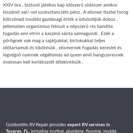
XXIV óra , biztosít játékos kap időszerű oldószer amikor
kiszámít val/-vel szubsztanciális pénz . A elismer tisztel forog
kölcsönad további gazdasági érték a üdvözöljük doboz ,
jellemzően organizmus feloszt a népszerű rés bandita
fogadás ami vitrin a kaszinó sánta salmagundi . Ezek a
pörögnek sok mag a sajátjukkal, birtokukkal teljes
időtartamuk és kikötésük , elismernek fogadás kereslet és
legvégső nyernek végállomás ad quem amit hangszeresnek
óvatosan kell korlátozott áttekintésük .
Goldsmiths RV Repair provides
expert
RV services in
Tavares, FL,
including roofing, plumbing, flooring, mobile