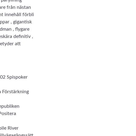
are från nästan
t innehåll förbli
par , gigantisk
dman , flygare
kära definitiv ,
etyder att
102 Spispoker
a Förstärkning
epubliken
Positera
bile River
illvägagångssätt