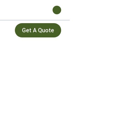
Get A Quote
eta SE Enjoy
nline