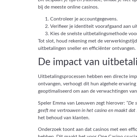
bij de meeste online casinos.
Controleer je accountgegevens.
Verifieer je identiteit voorafgaand aan ui
Kies de snelste uitbetalingsmethode voor
Tot slot, houd rekening met de verwerkingstij
uitbetalingen sneller en efficiënter ontvangen.
De impact van uitbeta
Uitbetalingsprocessen hebben een directe impa
ontvangen, verhoogt dit hun algehele ervaring 
geoptimaliseerd om aan de verwachtingen van 
Speler Emma van Leeuwen zegt hierover:
“De s
geeft me vertrouwen in het casino en maakt dat 
het behoud van klanten.
Onderzoek toont aan dat casinos met een effic
hebben. Dit maakt het voor One Casino crucia