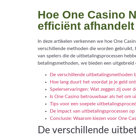
Hoe One Casino Ne
efficiënt afhandelt
In deze artikelen verkennen we hoe One Casino
verschillende methoden die worden gebruikt, 
van spelers die de uitbetalingsprocessen heb
betalingsmethoden, we bieden een uitgebreid o
De verschillende uitbetalingsmethoden 
Hoe lang duurt het voordat je je geld on
Spelerservaringen: Wat zeggen zij over d
Is One Casino betrouwbaar als het om ui
Tips voor een soepele uitbetalingsproce
De impact van uitbetalingsprocessen op
Conclusie: Waarom kiezen voor One Ca
De verschillende uitb