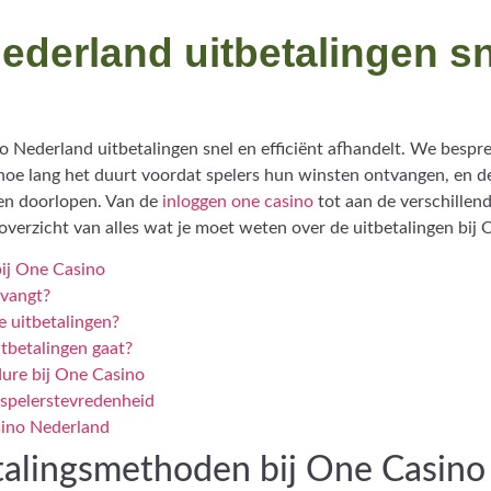
derland uitbetalingen sn
 Nederland uitbetalingen snel en efficiënt afhandelt. We bespr
hoe lang het duurt voordat spelers hun winsten ontvangen, en d
ben doorlopen. Van de
inloggen one casino
tot aan de verschillen
verzicht van alles wat je moet weten over de uitbetalingen bij 
bij One Casino
tvangt?
e uitbetalingen?
tbetalingen gaat?
dure bij One Casino
 spelerstevredenheid
sino Nederland
etalingsmethoden bij One Casino