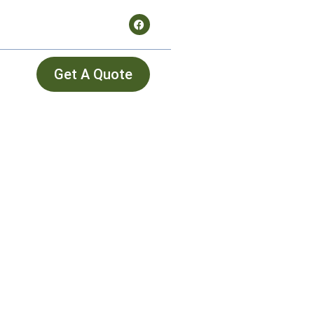
Get A Quote
n efficiënt