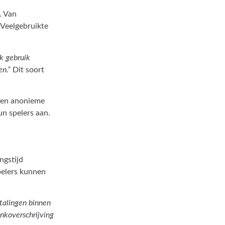
. Van
 Veelgebruikte
Ik gebruik
en.”
Dit soort
e en anonieme
n spelers aan.
ngstijd
pelers kunnen
etalingen binnen
nkoverschrijving