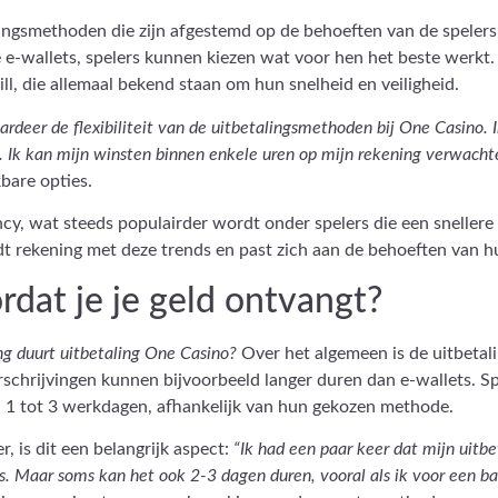
ingsmethoden die zijn afgestemd op de behoeften van de spelers
 e-wallets, spelers kunnen kiezen wat voor hen het beste werkt.
ll, die allemaal bekend staan om hun snelheid en veiligheid.
ardeer de flexibiliteit van de uitbetalingsmethoden bij One Casino. 
. Ik kan mijn winsten binnen enkele uren op mijn rekening verwacht
kbare opties.
ncy, wat steeds populairder wordt onder spelers die een sneller
t rekening met deze trends en past zich aan de behoeften van hu
rdat je je geld ontvangt?
ng duurt uitbetaling One Casino?
Over het algemeen is de uitbetali
schrijvingen kunnen bijvoorbeeld langer duren dan e-wallets. S
 1 tot 3 werkdagen, afhankelijk van hun gekozen methode.
, is dit een belangrijk aspect:
“Ik had een paar keer dat mijn uitb
 Maar soms kan het ook 2-3 dagen duren, vooral als ik voor een ba