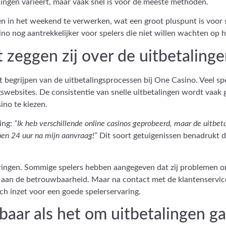
lingen varieert, maar vaak snel is voor de meeste methoden.
n in het weekend te verwerken, wat een groot pluspunt is voor s
ino nog aantrekkelijker voor spelers die niet willen wachten op 
 zeggen zij over de uitbetalinge
et begrijpen van de uitbetalingsprocessen bij One Casino. Veel sp
swebsites. De consistentie van snelle uitbetalingen wordt vaak
ino te kiezen.
ring:
“Ik heb verschillende online casinos geprobeerd, maar de uitbet
nen 24 uur na mijn aanvraag!”
Dit soort getuigenissen benadrukt 
ringen. Sommige spelers hebben aangegeven dat zij problemen 
n aan de betrouwbaarheid. Maar na contact met de klantenservic
ch inzet voor een goede spelerservaring.
aar als het om uitbetalingen ga