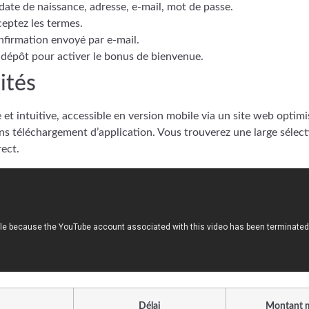
date de naissance, adresse, e-mail, mot de passe.
ceptez les termes.
onfirmation envoyé par e-mail.
dépôt pour activer le bonus de bienvenue.
ités
et intuitive, accessible en version mobile via un site web optim
ns téléchargement d’application. Vous trouverez une large sélec
rect.
Délai
Montant 