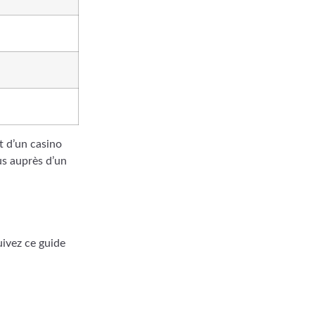
t d’un casino
us auprès d’un
uivez ce guide