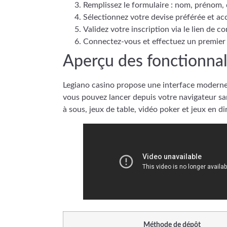
Remplissez le formulaire : nom, prénom, 
Sélectionnez votre devise préférée et ac
Validez votre inscription via le lien de c
Connectez-vous et effectuez un premier 
Aperçu des fonctionnal
Legiano casino propose une interface moderne 
vous pouvez lancer depuis votre navigateur sa
à sous, jeux de table, vidéo poker et jeux en di
Méthode de dépôt