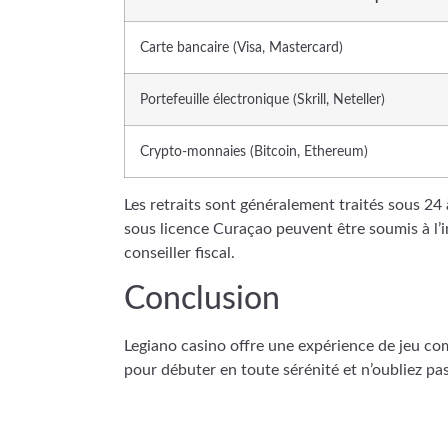
Carte bancaire (Visa, Mastercard)
Portefeuille électronique (Skrill, Neteller)
Crypto-monnaies (Bitcoin, Ethereum)
Les retraits sont généralement traités sous 24
sous licence Curaçao peuvent être soumis à l’
conseiller fiscal.
Conclusion
Legiano casino offre une expérience de jeu com
pour débuter en toute sérénité et n’oubliez p