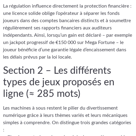
La régulation influence directement la protection financière :
une licence solide oblige l’opérateur à séparer les fonds
joueurs dans des comptes bancaires distincts et à soumettre
régulièrement ses rapports financiers aux auditeurs
indépendants. Ainsi, lorsqu’un gain est déclaré – par exemple
un jackpot progressif de €150 000 sur Mega Fortune – le
joueur bénéficie d’une garantie légale d’encaissement dans
les délais prévus par la loi locale.
Section 2 – Les différents
types de jeux proposés en
ligne (≈ 285 mots)
Les machines à sous restent le pilier du divertissement
numérique grâce à leurs thèmes variés et leurs mécaniques
simples à comprendre. On distingue trois grandes catégories
: