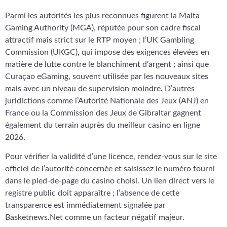
Parmi les autorités les plus reconnues figurent la Malta
Gaming Authority (MGA), réputée pour son cadre fiscal
attractif mais strict sur le RTP moyen ; l’UK Gambling
Commission (UKGC), qui impose des exigences élevées en
matière de lutte contre le blanchiment d’argent ; ainsi que
Curaçao eGaming, souvent utilisée par les nouveaux sites
mais avec un niveau de supervision moindre. D’autres
juridictions comme l’Autorité Nationale des Jeux (ANJ) en
France ou la Commission des Jeux de Gibraltar gagnent
également du terrain auprès du meilleur casino en ligne
2026.
Pour vérifier la validité d’une licence, rendez‑vous sur le site
officiel de l’autorité concernée et saisissez le numéro fourni
dans le pied‑de‑page du casino choisi. Un lien direct vers le
registre public doit apparaître ; l’absence de cette
transparence est immédiatement signalée par
Basketnews.Net comme un facteur négatif majeur.