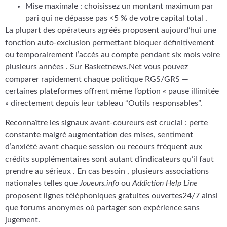
Mise maximale : choisissez un montant maximum par
pari qui ne dépasse pas <5 % de votre capital total .
La plupart des opérateurs agréés proposent aujourd’hui une
fonction auto‑exclusion permettant bloquer définitivement
ou temporairement l’accès au compte pendant six mois voire
plusieurs années . Sur Basketnews.Net vous pouvez
comparer rapidement chaque politique RGS/GRS —
certaines plateformes offrent même l’option « pause illimitée
» directement depuis leur tableau “Outils responsables”.
Reconnaître les signaux avant-coureurs est crucial : perte
constante malgré augmentation des mises, sentiment
d’anxiété avant chaque session ou recours fréquent aux
crédits supplémentaires sont autant d’indicateurs qu’il faut
prendre au sérieux . En cas besoin , plusieurs associations
nationales telles que
Joueurs.info
ou
Addiction Help Line
proposent lignes téléphoniques gratuites ouvertes24/7 ainsi
que forums anonymes où partager son expérience sans
jugement.