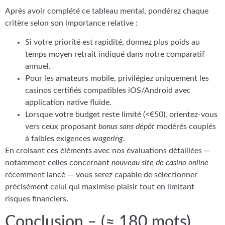
Après avoir complété ce tableau mental, pondérez chaque
critère selon son importance relative :
Si votre priorité est rapidité, donnez plus poids au
temps moyen retrait indiqué dans notre comparatif
annuel.
Pour les amateurs mobile, privilégiez uniquement les
casinos certifiés compatibles iOS/Android avec
application native fluide.
Lorsque votre budget reste limité (<€50), orientez-vous
vers ceux proposant
bonus sans dépôt
modérés couplés
à faibles exigences
wagering
.
En croisant ces éléments avec nos évaluations détaillées —
notamment celles concernant
nouveau site de casino online
récemment lancé — vous serez capable de sélectionner
précisément celui qui maximise plaisir tout en limitant
risques financiers.
Conclusion – (≈ 180 mots)