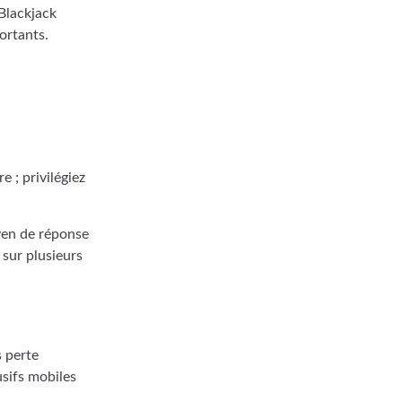
 Blackjack
ortants.
 ; privilégiez
oyen de réponse
sur plusieurs
 perte
usifs mobiles