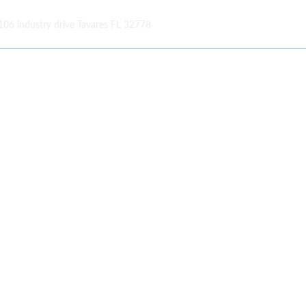
106 industry drive Tavares FL 32778
vices
Areas
Gallery
Blogs
Contact Us
no en ligne : tout ce que
savoir en 2026
du casino en ligne : tout ce que vous devez savoir en 2026