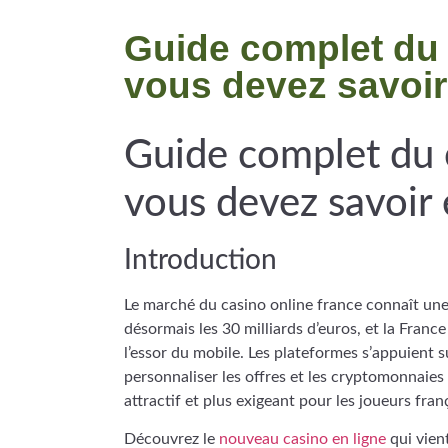
Guide complet du c
vous devez savoir
Guide complet du c
vous devez savoir
Introduction
Le marché du casino online france connaît un
désormais les 30 milliards d’euros, et la Franc
l’essor du mobile. Les plateformes s’appuient su
personnaliser les offres et les cryptomonnaies 
attractif et plus exigeant pour les joueurs fra
Découvrez le
nouveau casino en ligne
qui vient