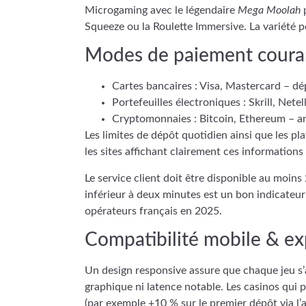
Microgaming avec le légendaire
Mega Moolah
p
Squeeze ou la Roulette Immersive. La variété p
Modes de paiement coura
Cartes bancaires : Visa, Mastercard – dé
Portefeuilles électroniques : Skrill, Netell
Cryptomonnaies : Bitcoin, Ethereum – ano
Les limites de dépôt quotidien ainsi que les p
les sites affichant clairement ces information
Le service client doit être disponible au moin
inférieur à deux minutes est un bon indicateu
opérateurs français en 2025.
Compatibilité mobile & exp
Un design responsive assure que chaque jeu s
graphique ni latence notable. Les casinos qui 
(par exemple +10 % sur le premier dépôt via l’a