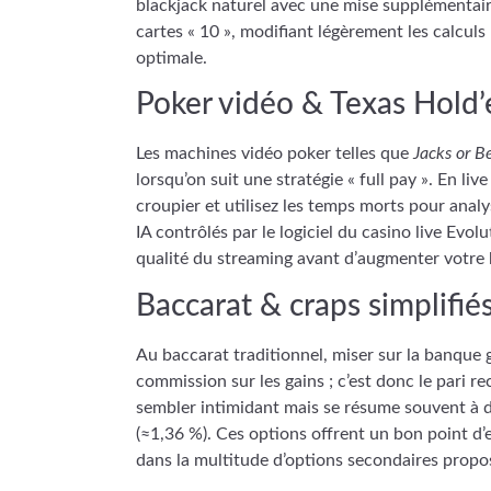
blackjack naturel avec une mise supplémentaire
cartes « 10 », modifiant légèrement les calculs
optimale.
Poker vidéo & Texas Hold’
Les machines vidéo poker telles que
Jacks or B
lorsqu’on suit une stratégie « full pay ». En li
croupier et utilisez les temps morts pour anal
IA contrôlés par le logiciel du casino live Ev
qualité du streaming avant d’augmenter votre b
Baccarat & craps simplifié
Au baccarat traditionnel, miser sur la banque
commission sur les gains ; c’est donc le pari 
sembler intimidant mais se résume souvent à de
(≈1,36 %). Ces options offrent un bon point d
dans la multitude d’options secondaires propo