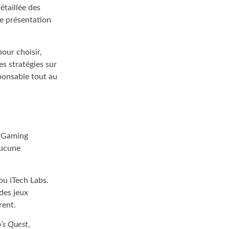
étaillée des
de présentation
pour choisir,
es stratégies sur
sponsable tout au
ta Gaming
aucune
ou iTech Labs.
des jeux
rent.
’s Quest
,