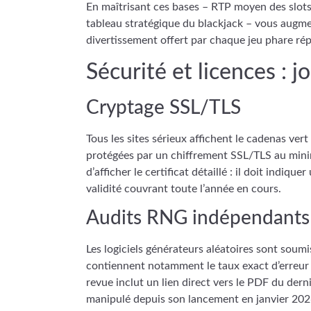
En maîtrisant ces bases – RTP moyen des slots 
tableau stratégique du blackjack – vous augme
divertissement offert par chaque jeu phare ré
Sécurité et licences : 
Cryptage SSL/TLS
Tous les sites sérieux affichent le cadenas ver
protégées par un chiffrement SSL/TLS au minim
d’afficher le certificat détaillé : il doit indi
validité couvrant toute l’année en cours.
Audits RNG indépendants
Les logiciels générateurs aléatoires sont soum
contiennent notamment le taux exact d’erreur 
revue inclut un lien direct vers le PDF du der
manipulé depuis son lancement en janvier 2026