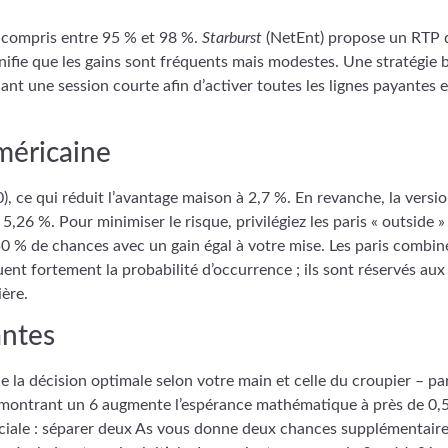
P compris entre 95 % et 98 %.
Starburst
(NetEnt) propose un RTP 
ignifie que les gains sont fréquents mais modestes. Une stratégie 
t une session courte afin d’activer toutes les lignes payantes et
méricaine
), ce qui réduit l’avantage maison à 2,7 %. En revanche, la versi
à 5,26 %. Pour minimiser le risque, privilégiez les paris « outside
50 % de chances avec un gain égal à votre mise. Les paris combiné
ent fortement la probabilité d’occurrence ; ils sont réservés aux
ière.
antes
ue la décision optimale selon votre main et celle du croupier – p
r montrant un 6 augmente l’espérance mathématique à près de 0,
ruciale : séparer deux As vous donne deux chances supplémentaire