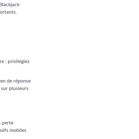
 Blackjack
ortants.
 ; privilégiez
oyen de réponse
sur plusieurs
 perte
usifs mobiles