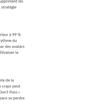
uppriment les
 stratégie
érieur à 99 %
e rythme du
par des avatars
’évaluer la
te de la
e craps peut
Don’t Pass »
sans se perdre