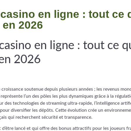
asino en ligne : tout ce
 en 2026
asino en ligne : tout ce q
 en 2026
e croissance soutenue depuis plusieurs années ; les revenus mon
e représente l’un des pôles les plus dynamiques grâce à la régulati
r des technologies de streaming ultra‑rapide, l’intelligence artifi
pour diversifier les dépôts. Cette évolution crée un environnemen
nçais qui recherchent sécurité et transparence.
 d’être lancé et qui offre des bonus attractifs pour les joueurs fr