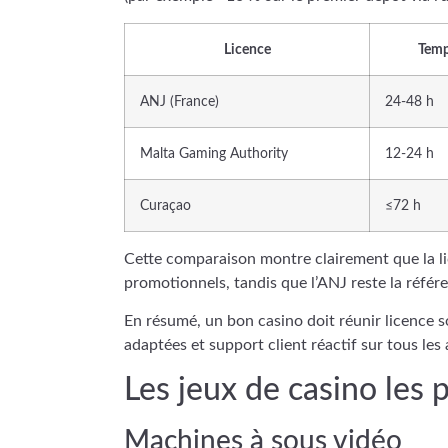
Licence
Temp
ANJ (France)
24‑48 h
Malta Gaming Authority
12‑24 h
Curaçao
≤72 h
Cette comparaison montre clairement que la l
promotionnels, tandis que l’ANJ reste la référ
En résumé, un bon casino doit réunir licence s
adaptées et support client réactif sur tous les
Les jeux de casino les 
Machines à sous vidéo