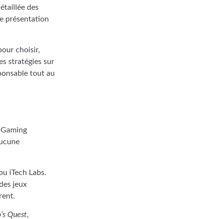
étaillée des
de présentation
pour choisir,
es stratégies sur
sponsable tout au
ta Gaming
aucune
ou iTech Labs.
des jeux
rent.
’s Quest
,