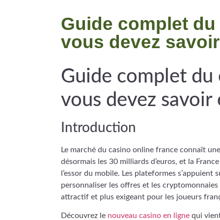
Guide complet du c
vous devez savoir
Guide complet du c
vous devez savoir
Introduction
Le marché du casino online france connaît un
désormais les 30 milliards d’euros, et la Franc
l’essor du mobile. Les plateformes s’appuient su
personnaliser les offres et les cryptomonnaies 
attractif et plus exigeant pour les joueurs fra
Découvrez le
nouveau casino en ligne
qui vient