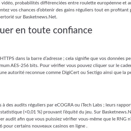
vidéo, probabilités différenciées entre roulette européenne et a
ntez vos chances d’obtenir des gains réguliers tout en profitant
pertorié sur Basketnews.Net.
jouer en toute confiance
t HTTPS dans la barre d’adresse ; cela signifie que vos données p
um AES‑256 bits. Pour vérifier vous pouvez cliquer sur le cade
quer une autorité reconnue comme DigiCert ou Sectigo ainsi que la 
is à des audits réguliers par eCOGRA ou iTech Labs ; leurs rappor
statistique (<0,01 %) prouvant l’équité du jeu. Sur Basketnews.
nier audit afin que vous puissiez vérifier vous‑même que le RNG n
 pour certains nouveaux casinos en ligne .