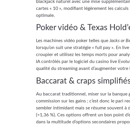
blackjack naturel avec une mise supplémentaire
cartes « 10 », modifiant légèrement les calculs
optimale.
Poker vidéo & Texas Hold’
Les machines vidéo poker telles que
Jacks or B
lorsqu’on suit une stratégie « full pay ». En li
croupier et utilisez les temps morts pour anal
IA contrôlés par le logiciel du casino live Ev
qualité du streaming avant d’augmenter votre b
Baccarat & craps simplifié
Au baccarat traditionnel, miser sur la banque
commission sur les gains ; c’est donc le pari 
sembler intimidant mais se résume souvent à de
(≈1,36 %). Ces options offrent un bon point d
dans la multitude d’options secondaires propo