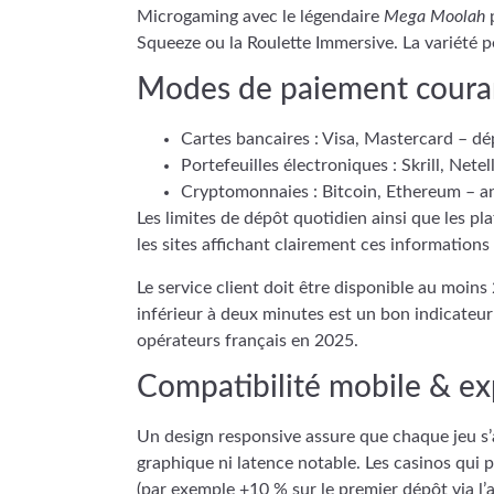
Microgaming avec le légendaire
Mega Moolah
p
Squeeze ou la Roulette Immersive. La variété p
Modes de paiement coura
Cartes bancaires : Visa, Mastercard – dé
Portefeuilles électroniques : Skrill, Netell
Cryptomonnaies : Bitcoin, Ethereum – ano
Les limites de dépôt quotidien ainsi que les p
les sites affichant clairement ces information
Le service client doit être disponible au moin
inférieur à deux minutes est un bon indicateu
opérateurs français en 2025.
Compatibilité mobile & exp
Un design responsive assure que chaque jeu s
graphique ni latence notable. Les casinos qui 
(par exemple +10 % sur le premier dépôt via l’a