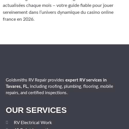
actualisées chaque mois – votre guide fiable pour jouer
sereinement dans l’univers dynamique du casino online
france en 2026.​
Goldsmiths RV Repair provides
expert
RV services in
Tavares, FL,
including roofing, plumbing, flooring, mobile
repairs, and certified inspections.
OUR SERVICES
RV Electrical Work