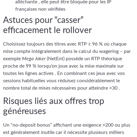
alléchante , elle peut être bloquée pour les IP
françaises non vérifiées
Astuces pour “casser”
efficacement le rollover
Choisissez toujours des titres avec RTP ≥ 96 % où chaque
mise compte intégralement dans le calcul du wagering – par
exemple
Mega Joker
(NetEnt) possède un RTP théorique
proche de 99 % lorsqu’on joue avec la mise maximale sur
toutes les lignes actives . En combinant ces jeux avec vos
sessions habituelles vous réduisez considérablement le
nombre total de mises nécessaires pour atteindre ×30 .
Risques liés aux offres trop
généreuses
Un “no‑deposit bonus” affichant une exigence ×200 ou plus
est généralement inutile car il nécessite plusieurs milliers