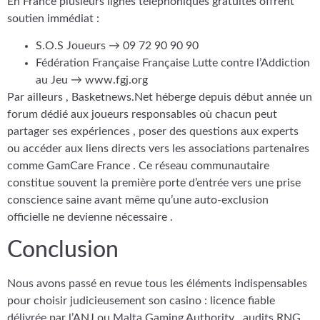
En France plusieurs lignes téléphoniques gratuites offrent
soutien immédiat :
S.O.S Joueurs → 09 72 90 90 90
Fédération Française Française Lutte contre l’Addiction
au Jeu → www.fgj.org
Par ailleurs , Basketnews.Net héberge depuis début année un
forum dédié aux joueurs responsables où chacun peut
partager ses expériences , poser des questions aux experts
ou accéder aux liens directs vers les associations partenaires
comme GamCare France . Ce réseau communautaire
constitue souvent la première porte d’entrée vers une prise
conscience saine avant même qu’une auto‑exclusion
officielle ne devienne nécessaire .
Conclusion
Nous avons passé en revue tous les éléments indispensables
pour choisir judicieusement son casino : licence fiable
délivrée par l’ANJ ou Malta Gaming Authority , audits RNG