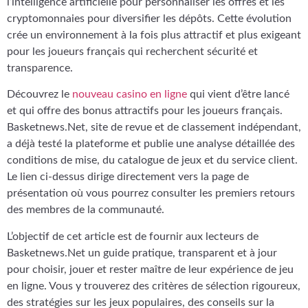
l’intelligence artificielle pour personnaliser les offres et les
cryptomonnaies pour diversifier les dépôts. Cette évolution
crée un environnement à la fois plus attractif et plus exigeant
pour les joueurs français qui recherchent sécurité et
transparence.
Découvrez le
nouveau casino en ligne
qui vient d’être lancé
et qui offre des bonus attractifs pour les joueurs français.
Basketnews.Net, site de revue et de classement indépendant,
a déjà testé la plateforme et publie une analyse détaillée des
conditions de mise, du catalogue de jeux et du service client.
Le lien ci‑dessus dirige directement vers la page de
présentation où vous pourrez consulter les premiers retours
des membres de la communauté.
L’objectif de cet article est de fournir aux lecteurs de
Basketnews.Net un guide pratique, transparent et à jour
pour choisir, jouer et rester maître de leur expérience de jeu
en ligne. Vous y trouverez des critères de sélection rigoureux,
des stratégies sur les jeux populaires, des conseils sur la