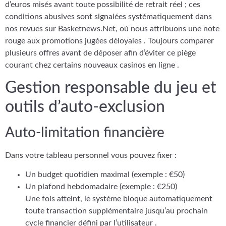
d’euros misés avant toute possibilité de retrait réel ; ces
conditions abusives sont signalées systématiquement dans
nos revues sur Basketnews.Net, où nous attribuons une note
rouge aux promotions jugées déloyales . Toujours comparer
plusieurs offres avant de déposer afin d’éviter ce piège
courant chez certains nouveaux casinos en ligne .
Gestion responsable du jeu et
outils d’auto‑exclusion
Auto‑limitation financière
Dans votre tableau personnel vous pouvez fixer :
Un budget quotidien maximal (exemple : €50)
Un plafond hebdomadaire (exemple : €250)
Une fois atteint, le système bloque automatiquement
toute transaction supplémentaire jusqu’au prochain
cycle financier défini par l’utilisateur .