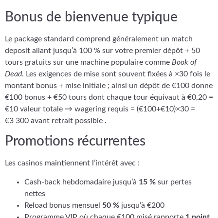
Bonus de bienvenue typique
Le package standard comprend généralement un match
deposit allant jusqu’à 100 % sur votre premier dépôt + 50
tours gratuits sur une machine populaire comme
Book of
Dead
. Les exigences de mise sont souvent fixées à ×30 fois le
montant bonus + mise initiale ; ainsi un dépôt de €100 donne
€100 bonus + €50 tours dont chaque tour équivaut à €0,20 =
€10 valeur totale → wagering requis = (€100+€10)×30 =
€3 300 avant retrait possible .
Promotions récurrentes
Les casinos maintiennent l’intérêt avec :
Cash‑back hebdomadaire jusqu’à
15 %
sur pertes
nettes
Reload bonus mensuel
50 %
jusqu’à €200
Programme VIP où chaque €100 misé rapporte
1 point