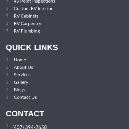
45 Point Inspections
Custom RV Interior
RV Cabinets
RV Carpentry
RV Plumbing
QUICK LINKS
Home
About Us
Services
Gallery
Blogs
Contact Us
CONTACT
(407) 394-2658