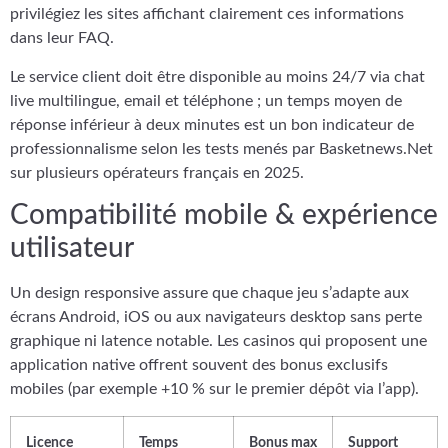
privilégiez les sites affichant clairement ces informations
dans leur FAQ.
Le service client doit être disponible au moins 24/7 via chat
live multilingue, email et téléphone ; un temps moyen de
réponse inférieur à deux minutes est un bon indicateur de
professionnalisme selon les tests menés par Basketnews.Net
sur plusieurs opérateurs français en 2025.
Compatibilité mobile & expérience
utilisateur
Un design responsive assure que chaque jeu s’adapte aux
écrans Android, iOS ou aux navigateurs desktop sans perte
graphique ni latence notable. Les casinos qui proposent une
application native offrent souvent des bonus exclusifs
mobiles (par exemple +10 % sur le premier dépôt via l’app).
Licence
Temps
Bonus max
Support