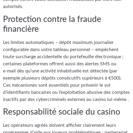
autorisés.
Protection contre la fraude
financière
Les limites automatiques – dépôt maximum journalier
configurable dans votre tableau personnel – empêchent
toute surcharge accidentelle du portefeuille électronique ;
certaines plateformes offrent aussi des alertes SMS ou
e‑mail dès qu’une activité inhabituelle est détectée (par
exemple plusieurs dépôts consécutifs supérieurs à €500).
Ces mécanismes sont essentiels pour prévenir le vol
d’identifiants bancaires ou l’exploitation abusive des comptes
inactifs par des cybercriminels externes au casino lui‑même .
Responsabilité sociale du casino
Les opérateurs agréés doivent afficher clairement leurs
programmes d’aide aux joueurs problématiques : partenariat