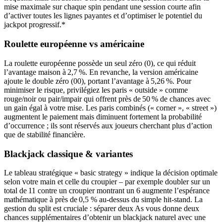
mise maximale sur chaque spin pendant une session courte afin
d’activer toutes les lignes payantes et d’optimiser le potentiel du
jackpot progressif.*
Roulette européenne vs américaine
La roulette européenne possède un seul zéro (0), ce qui réduit
l’avantage maison à 2,7 %. En revanche, la version américaine
ajoute le double zéro (00), portant l’avantage à 5,26 %. Pour
minimiser le risque, privilégiez les paris « outside » comme
rouge/noir ou pair/impair qui offrent près de 50 % de chances avec
un gain égal à votre mise. Les paris combinés (« corner », « street »)
augmentent le paiement mais diminuent fortement la probabilité
d’occurrence ; ils sont réservés aux joueurs cherchant plus d’action
que de stabilité financière.
Blackjack classique & variantes
Le tableau stratégique « basic strategy » indique la décision optimale
selon votre main et celle du croupier – par exemple doubler sur un
total de 11 contre un croupier montrant un 6 augmente l’espérance
mathématique à près de 0,5 % au-dessus du simple hit‑stand. La
gestion du split est cruciale : séparer deux As vous donne deux
chances supplémentaires d’obtenir un blackjack naturel avec une