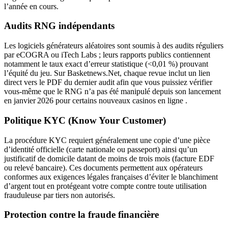
l’année en cours.
Audits RNG indépendants
Les logiciels générateurs aléatoires sont soumis à des audits réguliers
par eCOGRA ou iTech Labs ; leurs rapports publics contiennent
notamment le taux exact d’erreur statistique (<0,01 %) prouvant
l’équité du jeu. Sur Basketnews.Net, chaque revue inclut un lien
direct vers le PDF du dernier audit afin que vous puissiez vérifier
vous‑même que le RNG n’a pas été manipulé depuis son lancement
en janvier 2026 pour certains nouveaux casinos en ligne .
Politique KYC (Know Your Customer)
La procédure KYC requiert généralement une copie d’une pièce
d’identité officielle (carte nationale ou passeport) ainsi qu’un
justificatif de domicile datant de moins de trois mois (facture EDF
ou relevé bancaire). Ces documents permettent aux opérateurs
conformes aux exigences légales françaises d’éviter le blanchiment
d’argent tout en protégeant votre compte contre toute utilisation
frauduleuse par tiers non autorisés.
Protection contre la fraude financière