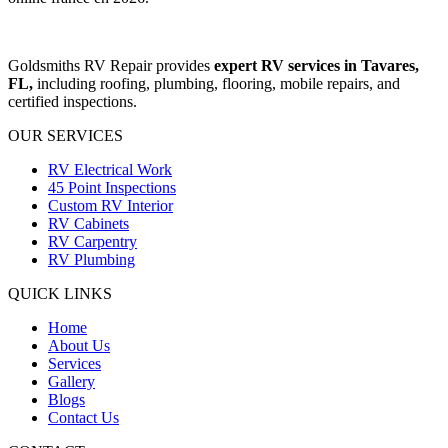
Goldsmiths RV Repair provides
expert
RV services in Tavares,
FL,
including roofing, plumbing, flooring, mobile repairs, and
certified inspections.
OUR SERVICES
RV Electrical Work
45 Point Inspections
Custom RV Interior
RV Cabinets
RV Carpentry
RV Plumbing
QUICK LINKS
Home
About Us
Services
Gallery
Blogs
Contact Us