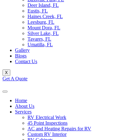
Deer Island, FL
Eustis, FL
Haines Creek, FL
Leesburg, FL
Mount Dora, FL
Silver Lake, FL
Tavares, FL
Umatilla, FL
Gallery
Blogs
Contact Us
X
Get A Quote
Home
About Us
Services
RV Electrical Work
45 Point Inspections
AC and Heating Repairs for RV
Custom RV Interior
RV Cabinets