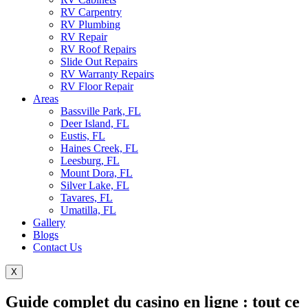
RV Carpentry
RV Plumbing
RV Repair
RV Roof Repairs
Slide Out Repairs
RV Warranty Repairs
RV Floor Repair
Areas
Bassville Park, FL
Deer Island, FL
Eustis, FL
Haines Creek, FL
Leesburg, FL
Mount Dora, FL
Silver Lake, FL
Tavares, FL
Umatilla, FL
Gallery
Blogs
Contact Us
X
Guide complet du casino en ligne : tout ce