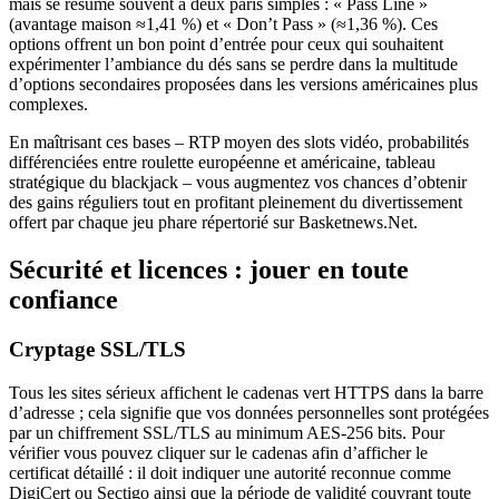
mais se résume souvent à deux paris simples : « Pass Line »
(avantage maison ≈1,41 %) et « Don’t Pass » (≈1,36 %). Ces
options offrent un bon point d’entrée pour ceux qui souhaitent
expérimenter l’ambiance du dés sans se perdre dans la multitude
d’options secondaires proposées dans les versions américaines plus
complexes.
En maîtrisant ces bases – RTP moyen des slots vidéo, probabilités
différenciées entre roulette européenne et américaine, tableau
stratégique du blackjack – vous augmentez vos chances d’obtenir
des gains réguliers tout en profitant pleinement du divertissement
offert par chaque jeu phare répertorié sur Basketnews.Net.
Sécurité et licences : jouer en toute
confiance
Cryptage SSL/TLS
Tous les sites sérieux affichent le cadenas vert HTTPS dans la barre
d’adresse ; cela signifie que vos données personnelles sont protégées
par un chiffrement SSL/TLS au minimum AES‑256 bits. Pour
vérifier vous pouvez cliquer sur le cadenas afin d’afficher le
certificat détaillé : il doit indiquer une autorité reconnue comme
DigiCert ou Sectigo ainsi que la période de validité couvrant toute