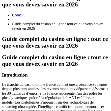
que vous devez savoir en 2026
Home
Guide complet du casino en ligne : tout ce que vous devez
savoir en 2026
Guide complet du casino en ligne : tout ce
que vous devez savoir en 2026
Guide complet du casino en ligne : tout ce
que vous devez savoir en 2026
Introduction
Le marché du casino online france connaît une croissance soutenue
depuis plusieurs années ; les revenus mondiaux dépassent désormais
les 30 milliards d’euros, et la France représente l’un des pôles les
plus dynamiques grâce à la régulation de l’ANJ et à l’essor du
mobile. Les plateformes s’appuient sur des technologies de
streaming ultra‑rapide, l’intelligence artificielle pour personnaliser