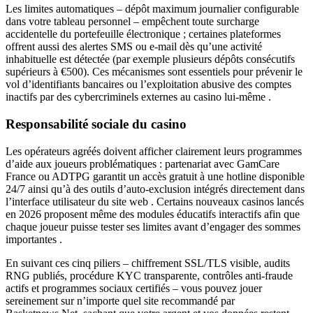
Les limites automatiques – dépôt maximum journalier configurable
dans votre tableau personnel – empêchent toute surcharge
accidentelle du portefeuille électronique ; certaines plateformes
offrent aussi des alertes SMS ou e‑mail dès qu’une activité
inhabituelle est détectée (par exemple plusieurs dépôts consécutifs
supérieurs à €500). Ces mécanismes sont essentiels pour prévenir le
vol d’identifiants bancaires ou l’exploitation abusive des comptes
inactifs par des cybercriminels externes au casino lui‑même .
Responsabilité sociale du casino
Les opérateurs agréés doivent afficher clairement leurs programmes
d’aide aux joueurs problématiques : partenariat avec GamCare
France ou ADTPG garantit un accès gratuit à une hotline disponible
24/7 ainsi qu’à des outils d’auto‑exclusion intégrés directement dans
l’interface utilisateur du site web . Certains nouveaux casinos lancés
en 2026 proposent même des modules éducatifs interactifs afin que
chaque joueur puisse tester ses limites avant d’engager des sommes
importantes .
En suivant ces cinq piliers – chiffrement SSL/TLS visible, audits
RNG publiés, procédure KYC transparente, contrôles anti‑fraude
actifs et programmes sociaux certifiés – vous pouvez jouer
sereinement sur n’importe quel site recommandé par