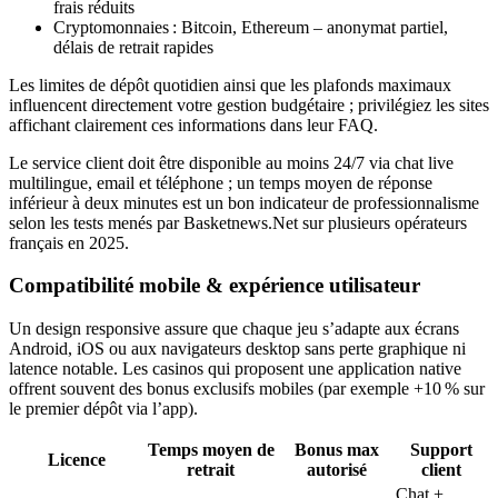
frais réduits
Cryptomonnaies : Bitcoin, Ethereum – anonymat partiel,
délais de retrait rapides
Les limites de dépôt quotidien ainsi que les plafonds maximaux
influencent directement votre gestion budgétaire ; privilégiez les sites
affichant clairement ces informations dans leur FAQ.
Le service client doit être disponible au moins 24/7 via chat live
multilingue, email et téléphone ; un temps moyen de réponse
inférieur à deux minutes est un bon indicateur de professionnalisme
selon les tests menés par Basketnews.Net sur plusieurs opérateurs
français en 2025.
Compatibilité mobile & expérience utilisateur
Un design responsive assure que chaque jeu s’adapte aux écrans
Android, iOS ou aux navigateurs desktop sans perte graphique ni
latence notable. Les casinos qui proposent une application native
offrent souvent des bonus exclusifs mobiles (par exemple +10 % sur
le premier dépôt via l’app).
Temps moyen de
Bonus max
Support
Licence
retrait
autorisé
client
Chat +