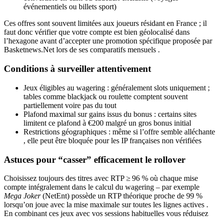
événementiels ou billets sport)
Ces offres sont souvent limitées aux joueurs résidant en France ; il
faut donc vérifier que votre compte est bien géolocalisé dans
l’hexagone avant d’accepter une promotion spécifique proposée par
Basketnews.Net lors de ses comparatifs mensuels .
Conditions à surveiller attentivement
Jeux éligibles au wagering : généralement slots uniquement ;
tables comme blackjack ou roulette comptent souvent
partiellement voire pas du tout
Plafond maximal sur gains issus du bonus : certains sites
limitent ce plafond à €200 malgré un gros bonus initial
Restrictions géographiques : même si l’offre semble alléchante
, elle peut être bloquée pour les IP françaises non vérifiées
Astuces pour “casser” efficacement le rollover
Choisissez toujours des titres avec RTP ≥ 96 % où chaque mise
compte intégralement dans le calcul du wagering – par exemple
Mega Joker
(NetEnt) possède un RTP théorique proche de 99 %
lorsqu’on joue avec la mise maximale sur toutes les lignes actives .
En combinant ces jeux avec vos sessions habituelles vous réduisez