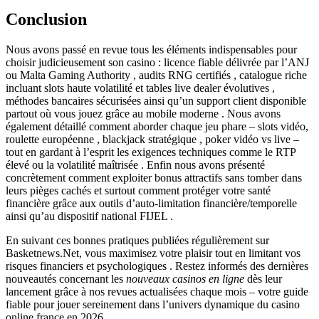
Conclusion
Nous avons passé en revue tous les éléments indispensables pour
choisir judicieusement son casino : licence fiable délivrée par l’ANJ
ou Malta Gaming Authority , audits RNG certifiés , catalogue riche
incluant slots haute volatilité et tables live dealer évolutives ,
méthodes bancaires sécurisées ainsi qu’un support client disponible
partout où vous jouez grâce au mobile moderne . Nous avons
également détaillé comment aborder chaque jeu phare – slots vidéo,
roulette européenne , blackjack stratégique , poker vidéo vs live –
tout en gardant à l’esprit les exigences techniques comme le RTP
élevé ou la volatilité maîtrisée . Enfin nous avons présenté
concrètement comment exploiter bonus attractifs sans tomber dans
leurs pièges cachés et surtout comment protéger votre santé
financière grâce aux outils d’auto‑limitation financière/temporelle
ainsi qu’au dispositif national FIJEL .
En suivant ces bonnes pratiques publiées régulièrement sur
Basketnews.Net, vous maximisez votre plaisir tout en limitant vos
risques financiers et psychologiques . Restez informés des dernières
nouveautés concernant les
nouveaux casinos en ligne
dès leur
lancement grâce à nos revues actualisées chaque mois – votre guide
fiable pour jouer sereinement dans l’univers dynamique du casino
online france en 2026.​