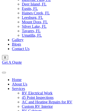
Deer Island, FL
Eustis, FL
Haines Creek, FL
Leesburg, FL
Mount Dora, FL
Silver Lake, FL
Tavares, FL
Umatilla, FL
Gallery
Blogs
Contact Us
X
Get A Quote
Home
About Us
Services
RV Electrical Work
45 Point Inspections
AC and Heating Repairs for RV
Custom RV Interior
RV Cabinets