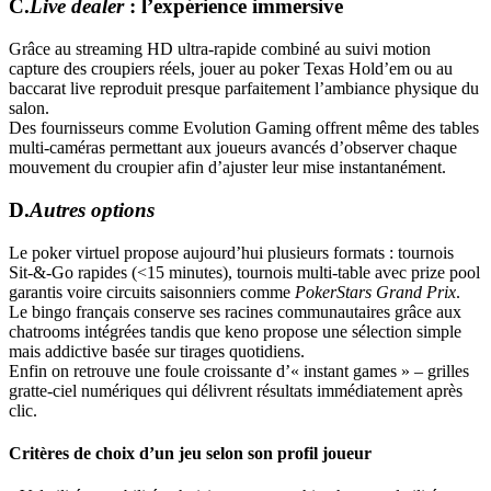
C.
Live dealer
: l’expérience immersive
Grâce au streaming HD ultra‑rapide combiné au suivi motion
capture des croupiers réels, jouer au poker Texas Hold’em ou au
baccarat live reproduit presque parfaitement l’ambiance physique du
salon.
Des fournisseurs comme Evolution Gaming offrent même des tables
multi‑caméras permettant aux joueurs avancés d’observer chaque
mouvement du croupier afin d’ajuster leur mise instantanément.
D.
Autres options
Le poker virtuel propose aujourd’hui plusieurs formats : tournois
Sit‑&‑Go rapides (<15 minutes), tournois multi‑table avec prize pool
garantis voire circuits saisonniers comme
PokerStars Grand Prix
.
Le bingo français conserve ses racines communautaires grâce aux
chatrooms intégrées tandis que keno propose une sélection simple
mais addictive basée sur tirages quotidiens.
Enfin on retrouve une foule croissante d’« instant games » – grilles
gratte-ciel numériques qui délivrent résultats immédiatement après
clic.
Critères de choix d’un jeu selon son profil joueur