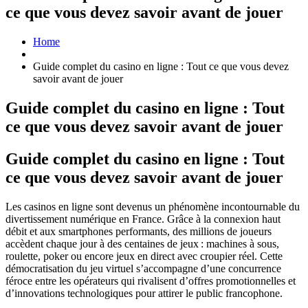
ce que vous devez savoir avant de jouer
Home
Guide complet du casino en ligne : Tout ce que vous devez
savoir avant de jouer
Guide complet du casino en ligne : Tout
ce que vous devez savoir avant de jouer
Guide complet du casino en ligne : Tout
ce que vous devez savoir avant de jouer
Les casinos en ligne sont devenus un phénomène incontournable du
divertissement numérique en France. Grâce à la connexion haut
débit et aux smartphones performants, des millions de joueurs
accèdent chaque jour à des centaines de jeux : machines à sous,
roulette, poker ou encore jeux en direct avec croupier réel. Cette
démocratisation du jeu virtuel s’accompagne d’une concurrence
féroce entre les opérateurs qui rivalisent d’offres promotionnelles et
d’innovations technologiques pour attirer le public francophone.