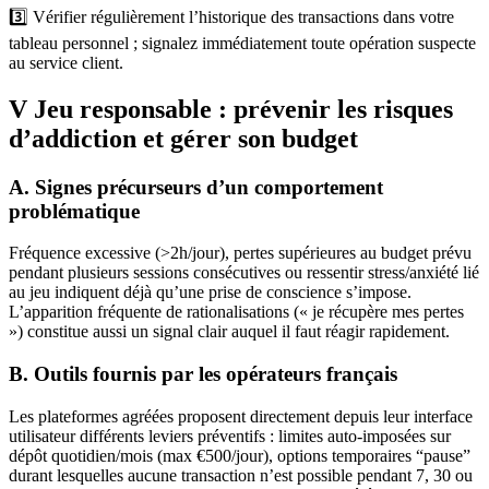
3️⃣ Vérifier régulièrement l’historique des transactions dans votre
tableau personnel ; signalez immédiatement toute opération suspecte
au service client.
V Jeu responsable : prévenir les risques
d’addiction et gérer son budget
A. Signes précurseurs d’un comportement
problématique
Fréquence excessive (>2h/jour), pertes supérieures au budget prévu
pendant plusieurs sessions consécutives ou ressentir stress/anxiété lié
au jeu indiquent déjà qu’une prise de conscience s’impose.
L’apparition fréquente de rationalisations (« je récupère mes pertes
») constitue aussi un signal clair auquel il faut réagir rapidement.
B. Outils fournis par les opérateurs français
Les plateformes agréées proposent directement depuis leur interface
utilisateur différents leviers préventifs : limites auto‑imposées sur
dépôt quotidien/mois (max €500/jour), options temporaires “pause”
durant lesquelles aucune transaction n’est possible pendant 7, 30 ou