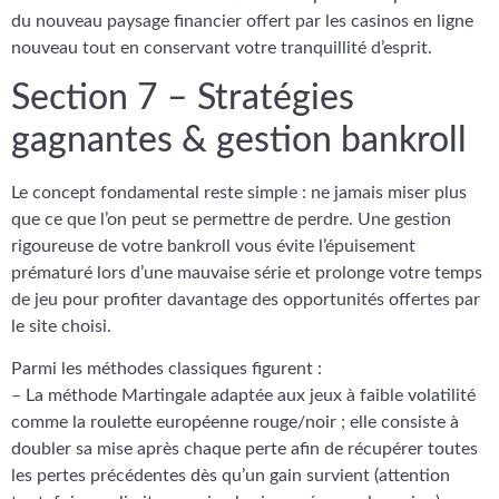
du nouveau paysage financier offert par les casinos en ligne
nouveau tout en conservant votre tranquillité d’esprit.
Section 7 – Stratégies
gagnantes & gestion bankroll
Le concept fondamental reste simple : ne jamais miser plus
que ce que l’on peut se permettre de perdre. Une gestion
rigoureuse de votre bankroll vous évite l’épuisement
prématuré lors d’une mauvaise série et prolonge votre temps
de jeu pour profiter davantage des opportunités offertes par
le site choisi.
Parmi les méthodes classiques figurent :
– La méthode Martingale adaptée aux jeux à faible volatilité
comme la roulette européenne rouge/noir ; elle consiste à
doubler sa mise après chaque perte afin de récupérer toutes
les pertes précédentes dès qu’un gain survient (attention