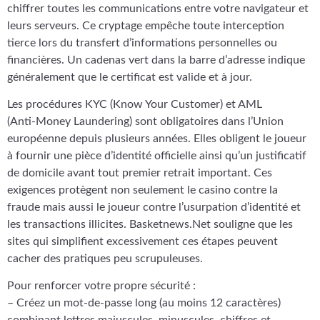
chiffrer toutes les communications entre votre navigateur et
leurs serveurs. Ce cryptage empêche toute interception
tierce lors du transfert d’informations personnelles ou
financières. Un cadenas vert dans la barre d’adresse indique
généralement que le certificat est valide et à jour.
Les procédures KYC (Know Your Customer) et AML
(Anti‑Money Laundering) sont obligatoires dans l’Union
européenne depuis plusieurs années. Elles obligent le joueur
à fournir une pièce d’identité officielle ainsi qu’un justificatif
de domicile avant tout premier retrait important. Ces
exigences protègent non seulement le casino contre la
fraude mais aussi le joueur contre l’usurpation d’identité et
les transactions illicites. Basketnews.Net souligne que les
sites qui simplifient excessivement ces étapes peuvent
cacher des pratiques peu scrupuleuses.
Pour renforcer votre propre sécurité :
– Créez un mot‑de‑passe long (au moins 12 caractères)