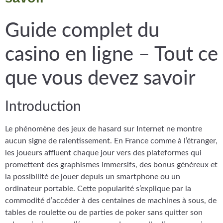
Guide complet du
casino en ligne – Tout ce
que vous devez savoir
Introduction
Le phénomène des jeux de hasard sur Internet ne montre
aucun signe de ralentissement. En France comme à l’étranger,
les joueurs affluent chaque jour vers des plateformes qui
promettent des graphismes immersifs, des bonus généreux et
la possibilité de jouer depuis un smartphone ou un
ordinateur portable. Cette popularité s’explique par la
commodité d’accéder à des centaines de machines à sous, de
tables de roulette ou de parties de poker sans quitter son