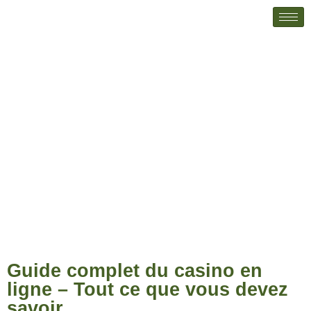
Guide complet du casino en ligne –
Tout ce que vous devez savoir
Guide complet du casino en
ligne – Tout ce que vous devez
savoir