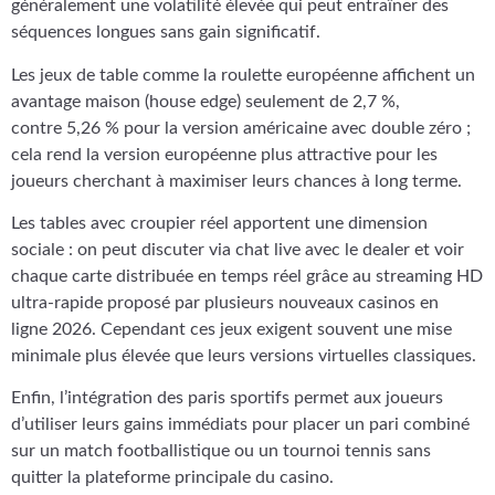
généralement une volatilité élevée qui peut entraîner des
séquences longues sans gain significatif.
Les jeux de table comme la roulette européenne affichent un
avantage maison (house edge) seulement de 2,7 %,
contre 5,26 % pour la version américaine avec double zéro ;
cela rend la version européenne plus attractive pour les
joueurs cherchant à maximiser leurs chances à long terme.
Les tables avec croupier réel apportent une dimension
sociale : on peut discuter via chat live avec le dealer et voir
chaque carte distribuée en temps réel grâce au streaming HD
ultra‑rapide proposé par plusieurs nouveaux casinos en
ligne 2026. Cependant ces jeux exigent souvent une mise
minimale plus élevée que leurs versions virtuelles classiques.
Enfin, l’intégration des paris sportifs permet aux joueurs
d’utiliser leurs gains immédiats pour placer un pari combiné
sur un match footballistique ou un tournoi tennis sans
quitter la plateforme principale du casino.