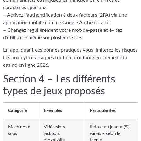
combinant lettres majuscules, minuscules, chiffres et
caractères spéciaux
– Activez l’authentification à deux facteurs (2FA) via une
application mobile comme Google Authenticator
– Changez régulièrement votre mot‑de‑passe et évitez
d’utiliser le même sur plusieurs sites
En appliquant ces bonnes pratiques vous limiterez les risques
liés aux cyber‑attaques tout en profitant sereinement du
casino en ligne 2026.
Section 4 – Les différents
types de jeux proposés
Catégorie
Exemples
Particularités
Machines à
Vidéo slots,
Retour au joueur (%)
sous
jackpots
variable selon le
progressifs
thème