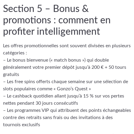
Section 5 – Bonus &
promotions : comment en
profiter intelligemment
Les offres promotionnelles sont souvent divisées en plusieurs
catégories :
– Le bonus bienvenue (« match bonus ») qui double
généralement votre premier dépôt jusqu’à 200 € + 50 tours
gratuits
– Les free spins offerts chaque semaine sur une sélection de
slots populaires comme « Gonzo’s Quest »
– Le cashback quotidien allant jusqu’à 15 % sur vos pertes
nettes pendant 30 jours consécutifs
– Les programmes VIP qui attribuent des points échangeables
contre des retraits sans frais ou des invitations à des
tournois exclusifs