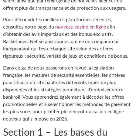
salon, ainsi que par l’émergence de nouvelles licences qui
offrent plus de transparence et de protection aux usagers.
Pour découvrir les meilleures plateformes récentes,
consultez notre page du
nouveau casino en ligne
afin
d’obtenir des avis impartiaux et des bonus exclusifs.
Basketnews.Net se positionne comme un comparateur
indépendant qui teste chaque site selon des critères
rigoureux : sécurité, variété de jeux et conditions de bonus.
Dans ce guide nous passerons en revue la législation
française, les mesures de sécurité essentielles, les critères
pour choisir un site fiable, les différents types de jeux
disponibles et les stratégies permettant d’optimiser votre
bankroll. Vous apprendrez également à décoder les offres
promotionnelles et à sélectionner les méthodes de paiement
les plus sûres pour profiter pleinement du casino en ligne
nouveau qui s’impose en 2026.
Section 1 – Les bases du