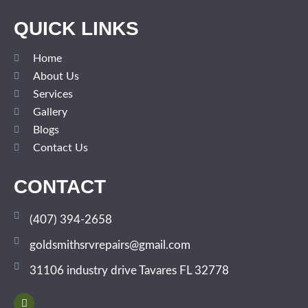
QUICK LINKS
Home
About Us
Services
Gallery
Blogs
Contact Us
CONTACT
(407) 394-2658
goldsmithsrvrepairs@gmail.com
31106 industry drive Tavares FL 32778