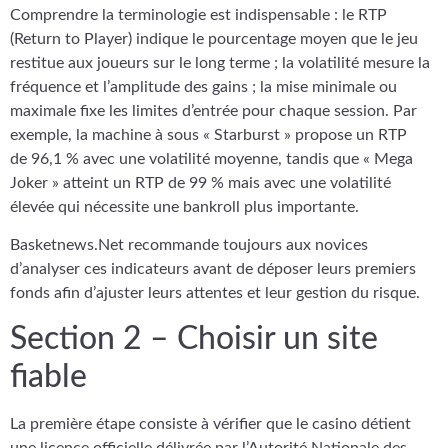
Comprendre la terminologie est indispensable : le RTP
(Return to Player) indique le pourcentage moyen que le jeu
restitue aux joueurs sur le long terme ; la volatilité mesure la
fréquence et l’amplitude des gains ; la mise minimale ou
maximale fixe les limites d’entrée pour chaque session. Par
exemple, la machine à sous « Starburst » propose un RTP
de 96,1 % avec une volatilité moyenne, tandis que « Mega
Joker » atteint un RTP de 99 % mais avec une volatilité
élevée qui nécessite une bankroll plus importante.
Basketnews.Net recommande toujours aux novices
d’analyser ces indicateurs avant de déposer leurs premiers
fonds afin d’ajuster leurs attentes et leur gestion du risque.
Section 2 – Choisir un site
fiable
La première étape consiste à vérifier que le casino détient
une licence officielle délivrée par l’Autorité Nationale des