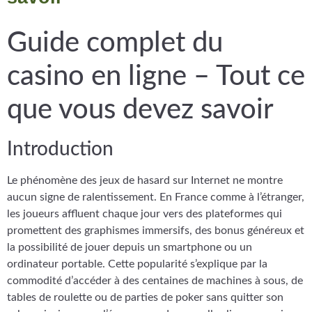
Guide complet du
casino en ligne – Tout ce
que vous devez savoir
Introduction
Le phénomène des jeux de hasard sur Internet ne montre
aucun signe de ralentissement. En France comme à l’étranger,
les joueurs affluent chaque jour vers des plateformes qui
promettent des graphismes immersifs, des bonus généreux et
la possibilité de jouer depuis un smartphone ou un
ordinateur portable. Cette popularité s’explique par la
commodité d’accéder à des centaines de machines à sous, de
tables de roulette ou de parties de poker sans quitter son