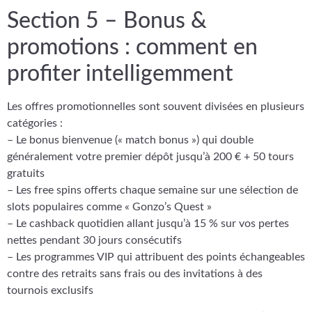
Section 5 – Bonus &
promotions : comment en
profiter intelligemment
Les offres promotionnelles sont souvent divisées en plusieurs
catégories :
– Le bonus bienvenue (« match bonus ») qui double
généralement votre premier dépôt jusqu’à 200 € + 50 tours
gratuits
– Les free spins offerts chaque semaine sur une sélection de
slots populaires comme « Gonzo’s Quest »
– Le cashback quotidien allant jusqu’à 15 % sur vos pertes
nettes pendant 30 jours consécutifs
– Les programmes VIP qui attribuent des points échangeables
contre des retraits sans frais ou des invitations à des
tournois exclusifs