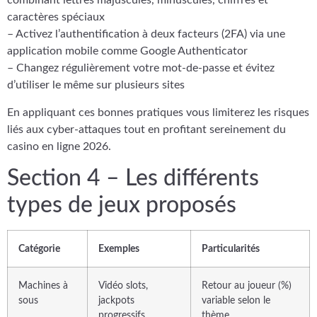
combinant lettres majuscules, minuscules, chiffres et
caractères spéciaux
– Activez l’authentification à deux facteurs (2FA) via une
application mobile comme Google Authenticator
– Changez régulièrement votre mot‑de‑passe et évitez
d’utiliser le même sur plusieurs sites
En appliquant ces bonnes pratiques vous limiterez les risques
liés aux cyber‑attaques tout en profitant sereinement du
casino en ligne 2026.
Section 4 – Les différents
types de jeux proposés
Catégorie
Exemples
Particularités
Machines à
Vidéo slots,
Retour au joueur (%)
sous
jackpots
variable selon le
progressifs
thème