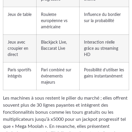
Jeux de table
Roulette
Influence du bordier
européenne vs
sur la probabilité
américaine
Jeux avec
Blackjack Live,
Interaction réelle
croupier en
Baccarat Live
grâce au streaming
direct
HD
Paris sportifs
Pari combiné sur
Possibilité d’utiliser les
intégrés
événements
gains instantanément
majeurs
Les machines à sous restent le pilier du marché ; elles offrent
souvent plus de 30 lignes payantes et intègrent des
fonctionnalités bonus comme les tours gratuits ou les
multiplicateurs jusqu’à x5000 pour un jackpot progressif tel
que « Mega Moolah ». En revanche, elles présentent