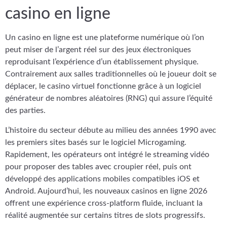
casino en ligne
Un casino en ligne est une plateforme numérique où l’on
peut miser de l’argent réel sur des jeux électroniques
reproduisant l’expérience d’un établissement physique.
Contrairement aux salles traditionnelles où le joueur doit se
déplacer, le casino virtuel fonctionne grâce à un logiciel
générateur de nombres aléatoires (RNG) qui assure l’équité
des parties.
L’histoire du secteur débute au milieu des années 1990 avec
les premiers sites basés sur le logiciel Microgaming.
Rapidement, les opérateurs ont intégré le streaming vidéo
pour proposer des tables avec croupier réel, puis ont
développé des applications mobiles compatibles iOS et
Android. Aujourd’hui, les nouveaux casinos en ligne 2026
offrent une expérience cross‑platform fluide, incluant la
réalité augmentée sur certains titres de slots progressifs.