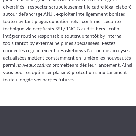
diversifiés , respecter scrupuleusement le cadre légal élaboré
autour del’ancrage ANJ , exploiter intelligemment boni­ses
touten évitant pièges conditionnels , confirmer sécurité
technique via certificats SSL/RNG & audits tiers , enfin
intégrer routine responsable soutenue tantôt by internal
tools tantôt by external helplines spécialisées​. Restez
connectés régulièrement à Basketnews.Net où nos analyses
actualisées mettent constamment ​en lumière ​les nouveautés
parmi
nouveaux casinos
prometteurs dès leur lancement.​ Ainsi
vous pourrez optimiser plaisir & protection simultanément
toutau long​de vos parties futures.​