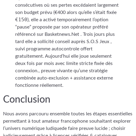
consécutives où ses pertes excédaient largement
son budget prévu (€400 alors qu’elle s’était fixée
€150
), elle a activé temporairement l’option
“pause” proposée par son opérateur préféré
référencé sur Basketnews.Net . Trois jours plus
tard elle a sollicité conseil auprès S.O.S Jeux ,
suivi programme autocontrole offert
gratuitement.​ Aujourd’hui elle joue seulement
deux fois par mois avec limite stricte fixée dès
connexion., preuve vivante qu’une stratégie
combinée auto-exclusion + assistance externe
fonctionne réellement.
Conclusion
Nous avons parcouru ensemble toutes les étapes essentielles
permettant à tout amateur francophone souhaitant explorer
l’univers numérique ludique​de faire preuve lucide ; choisir
judicieusement grâce à licences vérifiées & catalogues