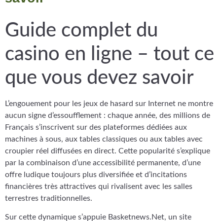
Guide complet du
casino en ligne – tout ce
que vous devez savoir
L’engouement pour les jeux de hasard sur Internet ne montre
aucun signe d’essoufflement : chaque année, des millions de
Français s’inscrivent sur des plateformes dédiées aux
machines à sous, aux tables classiques ou aux tables avec
croupier réel diffusées en direct. Cette popularité s’explique
par la combinaison d’une accessibilité permanente, d’une
offre ludique toujours plus diversifiée et d’incitations
financières très attractives qui rivalisent avec les salles
terrestres traditionnelles.
Sur cette dynamique s’appuie Basketnews.Net, un site