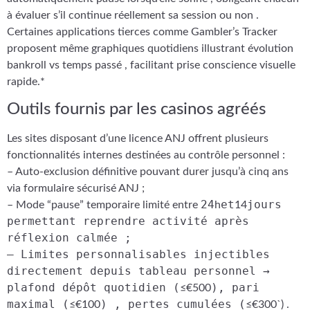
à évaluer s’il continue réellement sa session ou non .
Certaines applications tierces comme Gambler’s Tracker
proposent même graphiques quotidiens illustrant évolution
bankroll vs temps passé , facilitant prise conscience visuelle
rapide.*
Outils fournis par les casinos agréés
Les sites disposant d’une licence ANJ offrent plusieurs
fonctionnalités internes destinées au contrôle personnel :
– Auto-exclusion définitive pouvant durer jusqu’à cinq ans
via formulaire sécurisé ANJ ;
24
et
jours
– Mode “pause” temporaire limité entre
h
14
permettant reprendre activité après
réflexion calmée ;
– Limites personnalisables injectibles
directement depuis tableau personnel →
plafond dépôt quotidien (
), pari
≤€500
maximal (
) , pertes cumulées (
≤€100
≤€300`) .