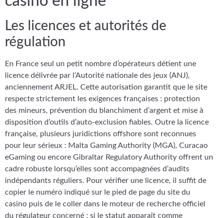
casino en ligne
Les licences et autorités de
régulation
En France seul un petit nombre d’opérateurs détient une
licence délivrée par l’Autorité nationale des jeux (ANJ),
anciennement ARJEL. Cette autorisation garantit que le site
respecte strictement les exigences françaises : protection
des mineurs, prévention du blanchiment d’argent et mise à
disposition d’outils d’auto‑exclusion fiables. Outre la licence
française, plusieurs juridictions offshore sont reconnues
pour leur sérieux : Malta Gaming Authority (MGA), Curacao
eGaming ou encore Gibraltar Regulatory Authority offrent un
cadre robuste lorsqu’elles sont accompagnées d’audits
indépendants réguliers. Pour vérifier une licence, il suffit de
copier le numéro indiqué sur le pied de page du site du
casino puis de le coller dans le moteur de recherche officiel
du régulateur concerné ; si le statut apparaît comme