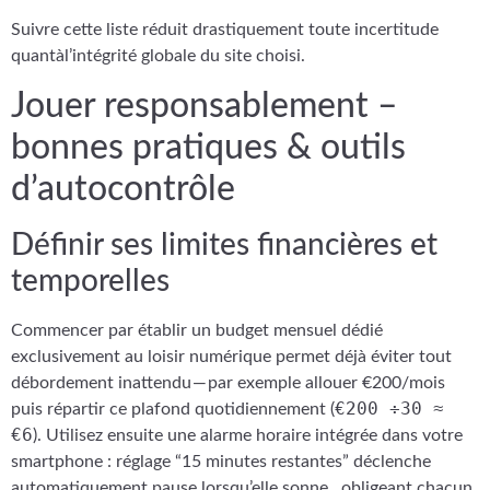
Suivre cette liste réduit drastiquement toute incertitude
quantàl’intégrité globale du site choisi.
Jouer responsablement –
bonnes pratiques & outils
d’autocontrôle
Définir ses limites financières et
temporelles
Commencer par établir un budget mensuel dédié
exclusivement au loisir numérique permet déjà éviter tout
débordement inattendu — par exemple allouer €200/mois
€200 ÷30 ≈
puis répartir ce plafond quotidiennement (
€6
). Utilisez ensuite une alarme horaire intégrée dans votre
smartphone : réglage “15 minutes restantes” déclenche
automatiquement pause lorsqu’elle sonne , obligeant chacun