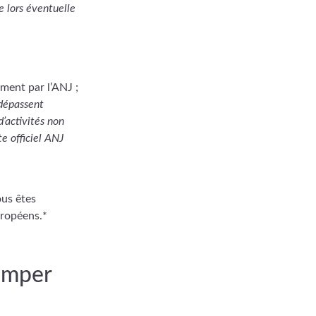
e lors éventuelle
ment par l’ANJ ;
 dépassent
’activités non
e officiel ANJ
ous êtes
uropéens.*
romper