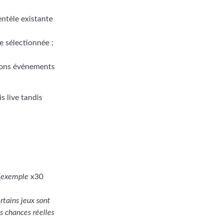
entèle existante
 sélectionnée ;
ions événements
s live tandis
(
exemple
x30
tains jeux sont
os chances réelles