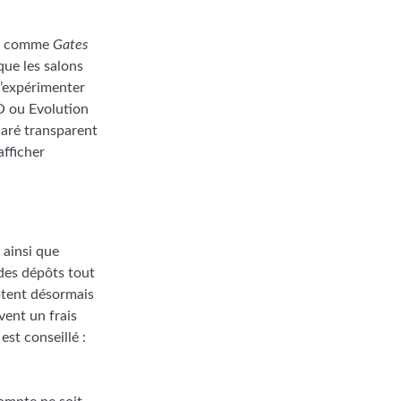
nes comme
Gates
que les salons
d’expérimenter
O ou Evolution
laré transparent
afficher
 ainsi que
 des dépôts tout
ptent désormais
vent un frais
est conseillé :