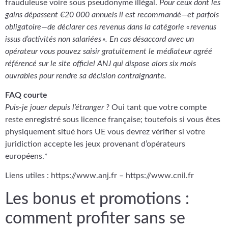
frauduleuse voire sous pseudonyme illégal.
Pour ceux dont les
gains dépassent €20 000 annuels il est recommandé—et parfois
obligatoire—de déclarer ces revenus dans la catégorie « revenus
issus d’activités non salariées ». En cas désaccord avec un
opérateur vous pouvez saisir gratuitement le médiateur agréé
référencé sur le site officiel ANJ qui dispose alors six mois
ouvrables pour rendre sa décision contraignante.
FAQ courte
Puis-je jouer depuis l’étranger ?
Oui tant que votre compte
reste enregistré sous licence française; toutefois si vous êtes
physiquement situé hors UE vous devrez vérifier si votre
juridiction accepte les jeux provenant d’opérateurs
européens.*
Liens utiles : https://www.anj.fr – https://www.cnil.fr
Les bonus et promotions :
comment profiter sans se