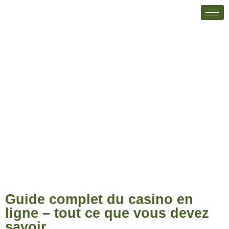
Guide complet du casino en ligne –
tout ce que vous devez savoir
Guide complet du casino en
ligne – tout ce que vous devez
savoir