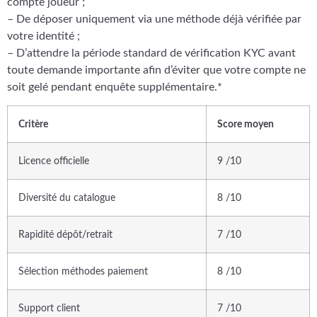
compte joueur ;
– De déposer uniquement via une méthode déjà vérifiée par
votre identité ;
– D’attendre la période standard de vérification KYC avant
toute demande importante afin d’éviter que votre compte ne
soit gelé pendant enquête supplémentaire.*
Critère
Score moyen
Licence officielle
9 /10
Diversité du catalogue
8 /10
Rapidité dépôt/retrait
7 /10
Sélection méthodes paiement
8 /10
Support client
7 /10