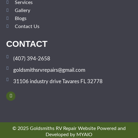
Services
Gallery
Blogs
Contact Us
CONTACT
(407) 394-2658
goldsmithsrvrepairs@gmail.com
31106 industry drive Tavares FL 32778
© 2025 Goldsmiths RV Repair Website Powered and
Developed by
MYAIO