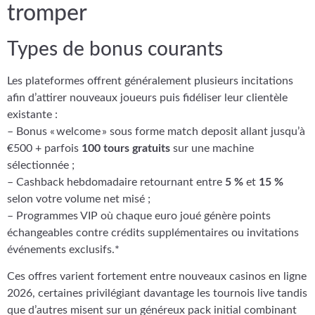
tromper
Types de bonus courants
Les plateformes offrent généralement plusieurs incitations
afin d’attirer nouveaux joueurs puis fidéliser leur clientèle
existante :
– Bonus « welcome » sous forme match deposit allant jusqu’à
€500 + parfois
100 tours gratuits
sur une machine
sélectionnée ;
– Cashback hebdomadaire retournant entre
5 %
et
15 %
selon votre volume net misé ;
– Programmes VIP où chaque euro joué génère points
échangeables contre crédits supplémentaires ou invitations
événements exclusifs.*
Ces offres varient fortement entre nouveaux casinos en ligne
2026, certaines privilégiant davantage les tournois live tandis
que d’autres misent sur un généreux pack initial combinant