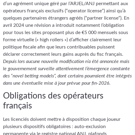
d’un agrément unique géré par l’ARJEL/ANJ permettant aux
opérateurs français exclusifs (“operator license”) ainsi qu’à
quelques partenaires étrangers agréés (“partner license”). En
avril 2024 une révision a introduit notamment l’obligation
pour tous les sites proposant plus de €5 000 mensuels sous
forme virtuelle (« high rollers ») d’afficher clairement leur
politique fiscale afin que leurs contribuables puissent
déclarer correctement leurs gains auprès du fisc français.
Depuis lors aucune nouvelle modification n’a été annoncée mais
le gouvernement surveille attentivement l’émergence constante
des “novel betting models”, dont certains pourraient être intégrés
dans une éventuelle mise à jour prévue pour fin‑2026.
Obligations des opérateurs
français
Les licenciés doivent mettre à disposition chaque joueur
plusieurs dispositifs obligatoires : auto‑exclusion
permanente via le registre national ANJ, plafonds