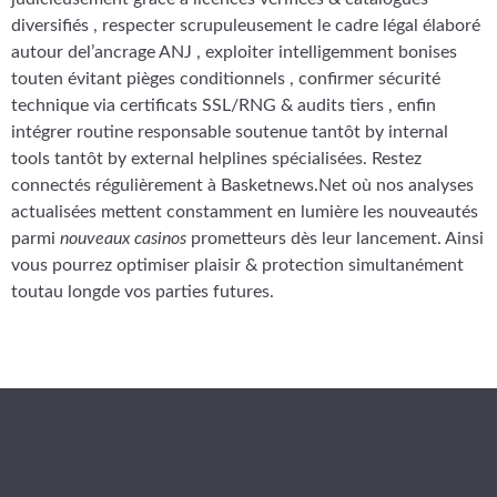
diversifiés , respecter scrupuleusement le cadre légal élaboré
autour del’ancrage ANJ , exploiter intelligemment boni­ses
touten évitant pièges conditionnels , confirmer sécurité
technique via certificats SSL/RNG & audits tiers , enfin
intégrer routine responsable soutenue tantôt by internal
tools tantôt by external helplines spécialisées​. Restez
connectés régulièrement à Basketnews.Net où nos analyses
actualisées mettent constamment ​en lumière ​les nouveautés
parmi
nouveaux casinos
prometteurs dès leur lancement.​ Ainsi
vous pourrez optimiser plaisir & protection simultanément
toutau long​de vos parties futures.​