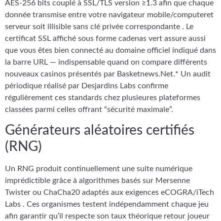
AES‑256 bits couplé à SSL/TLS version ≥1​.3 afin que chaque
donnée transmise entre votre navigateur mobile/computeret
serveur soit illisible sans clé privée correspondante . Le
certificat SSL affiché sous forme cadenas vert assure aussi
que vous êtes bien connecté au domaine officiel indiqué dans
la barre URL — indispensable quand on compare différents
nouveaux casinos présentés par Basketnews.Net.* Un audit
périodique réalisé par Desjardins Labs confirme
régulièrement ces standards chez plusieures plateformes
classées parmi celles offrant “sécurité maximale”.
Générateurs aléatoires certifiés
(RNG)
Un RNG produit continuellement une suite numérique
imprédictible grâce à algorithmes basés sur Mersenne
Twister ou ChaCha20 adaptés aux exigences eCOGRA/iTech
Labs . Ces organismes testent indépendamment chaque jeu
afin garantir qu’il respecte son taux théorique retour joueur