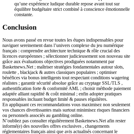
qu’une expérience ludique durable repose avant tout sur
équilibre budgétaire strict combiné à conscience émotionnelle
constante.
Conclusion
Nous avons passé en revue toutes les étapes indispensables pour
naviguer sereinement dans l’univers complexe du jeu numérique
français : comprendre architecture technique & rôle crucial des
licences européennes ; sélectionner judicieusement son nouveau site
grâce aux évaluations objectives prodiguées notamment par
Basketnews.Net ; maîtriser stratégies fondamentales autour slots,
roulette , blackjack & autres classiques populaires ; optimiser
bénéfices via bonus intelligents tout respectant conditions wagering
réalistes ; garantir sécurité absolue grâce au cryptage SSL/TLS ,
authentification forte & conformité AML ; choisir méthode paiement
adaptée alliant rapidité & coût minimal ; enfin adopter pratiques
responsables incluant budget limité & pauses régulières.
En appliquant ces recommandations vous maximisez non seulement
vos chances divertissantes mais surtout minimisez risques financiers
ou personnels associés au gambling online.
N’oubliez pas consulter régulièrement Basketnews.Net afin rester
informé(e) des nouvelles offres exclusives , changements
réglementaires français ainsi que avis actualisés concernant le