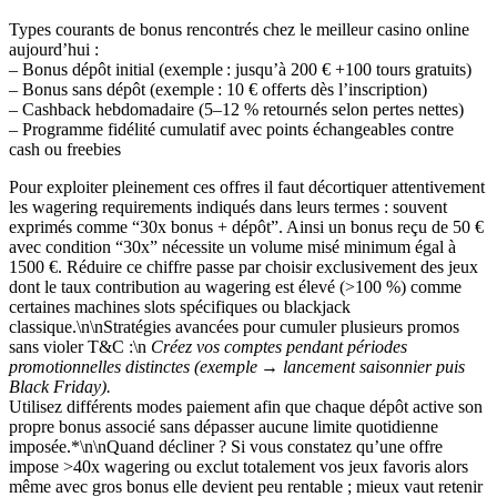
Types courants de bonus rencontrés chez le meilleur casino online
aujourd’hui :
– Bonus dépôt initial (exemple : jusqu’à 200 € +100 tours gratuits)
– Bonus sans dépôt (exemple : 10 € offerts dès l’inscription)
– Cashback hebdomadaire (5–12 % retournés selon pertes nettes)
– Programme fidélité cumulatif avec points échangeables contre
cash ou freebies
Pour exploiter pleinement ces offres il faut décortiquer attentivement
les wagering requirements indiqués dans leurs termes : souvent
exprimés comme “30x bonus + dépôt”. Ainsi un bonus reçu de 50 €
avec condition “30x” nécessite un volume misé minimum égal à​
1500 €. Réduire ce chiffre passe par choisir exclusivement des jeux
dont le taux contribution au wagering est élevé (>100 %) comme
certaines machines slots spécifiques ou blackjack
classique.\n\nStratégies avancées pour cumuler plusieurs promos
sans violer T&C :\n
Créez vos comptes pendant périodes
promotionnelles distinctes (exemple → lancement saisonnier puis
Black Friday).
Utilisez différents modes paiement afin que chaque dépôt active son
propre bonus associé sans dépasser aucune limite quotidienne
imposée.*\n\nQuand décliner ? Si vous constatez qu’une offre
impose >40x wagering ou exclut totalement vos jeux favoris alors
même avec gros bonus elle devient peu rentable ; mieux vaut retenir