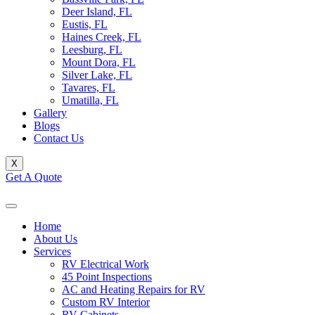
Deer Island, FL
Eustis, FL
Haines Creek, FL
Leesburg, FL
Mount Dora, FL
Silver Lake, FL
Tavares, FL
Umatilla, FL
Gallery
Blogs
Contact Us
X
Get A Quote
Home
About Us
Services
RV Electrical Work
45 Point Inspections
AC and Heating Repairs for RV
Custom RV Interior
RV Cabinets