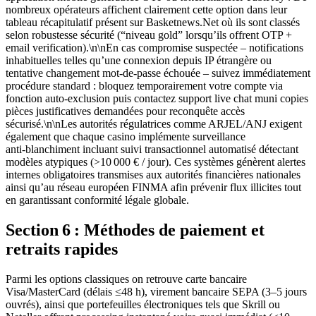
nombreux opérateurs affichent clairement cette option dans leur
tableau récapitulatif présent sur Basketnews.Net où ils sont classés
selon robustesse sécurité (“niveau gold” lorsqu’ils offrent OTP +
email verification).\n\nEn cas compromise suspectée – notifications
inhabituelles telles qu’une connexion depuis IP étrangère ou
tentative changement mot‑de‑passe échouée – suivez immédiatement
procédure standard : bloquez temporairement votre compte via
fonction auto‑exclusion puis contactez support live chat muni copies
pièces justificatives demandées pour reconquête accès
sécurisé.\n\nLes autorités régulatrices comme ARJEL/ANJ exigent
également que chaque casino implémente surveillance
anti‑blanchiment incluant suivi transactionnel automatisé détectant
modèles atypiques (>10 000 € / jour). Ces systèmes génèrent alertes
internes obligatoires transmises aux autorités financières nationales
ainsi qu’au réseau européen FINMA afin prévenir flux illicites tout
en garantissant conformité légale globale.
Section 6 : Méthodes de paiement et
retraits rapides
Parmi les options classiques on retrouve carte bancaire
Visa/MasterCard (délais ≤48 h), virement bancaire SEPA (3–5 jours
ouvrés), ainsi que portefeuilles électroniques tels que Skrill ou