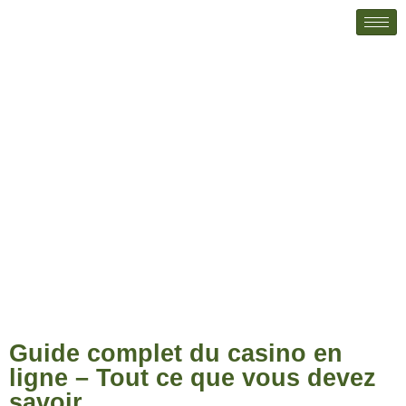
Guide complet du casino en ligne –
Tout ce que vous devez savoir
Guide complet du casino en
ligne – Tout ce que vous devez
savoir