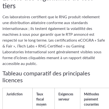
tiers
Ces laboratoires certifient que le RNG produit réellement
une distribution aléatoire conforme aux standards
internationaux ; ils testent également la volatilité des
machines à sous pour garantir que le RTP annoncé est
respecté sur le long terme. Les certifications eCOGRA « Safe
& Fair », iTech Labs « RNG Certified » ou Gaming
Laboratories International sont généralement visibles sous
forme d’icônes cliquables menant à un rapport détaillé
accessible au public.
Tableau comparatif des principales
licences
Juridiction
Taux
Exigences
Méthodes
fiscal
serveur
paiement
moyen
courantes