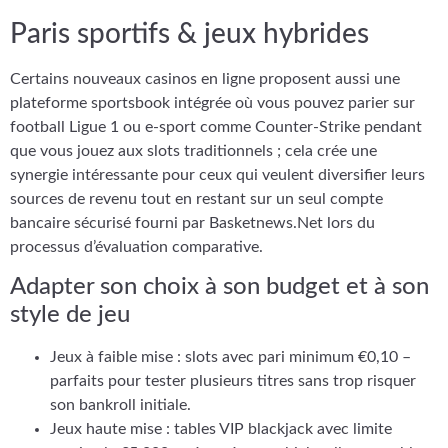
Paris sportifs & jeux hybrides
Certains nouveaux casinos en ligne proposent aussi une
plateforme sportsbook intégrée où vous pouvez parier sur
football Ligue 1 ou e‑sport comme Counter‑Strike pendant
que vous jouez aux slots traditionnels ; cela crée une
synergie intéressante pour ceux qui veulent diversifier leurs
sources de revenu tout en restant sur un seul compte
bancaire sécurisé fourni par Basketnews.Net lors du
processus d’évaluation comparative.
Adapter son choix à son budget et à son
style de jeu
Jeux à faible mise : slots avec pari minimum €0,10 –
parfaits pour tester plusieurs titres sans trop risquer
son bankroll initiale.
Jeux haute mise : tables VIP blackjack avec limite