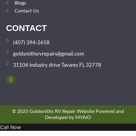
Blogs
Contact Us
CONTACT
(407) 394-2658
goldsmithsrvrepairs@gmail.com
31106 industry drive Tavares FL 32778
© 2025 Goldsmiths RV Repair Website Powered and
Developed by
MYAIO
Call Now