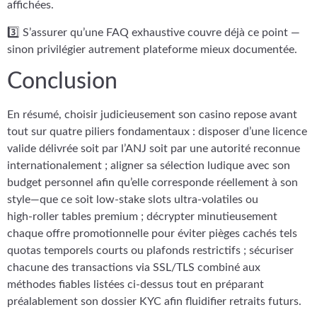
affichées.
3️⃣ S’assurer qu’une FAQ exhaustive couvre déjà ce point —
sinon privilégier autrement plateforme mieux documentée.
Conclusion
En résumé, choisir judicieusement son casino repose avant
tout sur quatre piliers fondamentaux : disposer d’une licence
valide délivrée soit par l’ANJ soit par une autorité reconnue
internationalement ; aligner sa sélection ludique avec son
budget personnel afin qu’elle corresponde réellement à son
style—que ce soit low‑stake slots ultra‑volatiles ou
high‑roller tables premium ; décrypter minutieusement
chaque offre promotionnelle pour éviter pièges cachés tels
quotas temporels courts ou plafonds restrictifs ; sécuriser
chacune des transactions via SSL/TLS combiné aux
méthodes fiables listées ci‑dessus tout en préparant
préalablement son dossier KYC afin fluidifier retraits futurs.