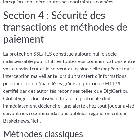
lorsqu’on considère toutes ses contraintes cachées.
Section 4 : Sécurité des
transactions et méthodes de
paiement
La protection SSL/TLS constitue aujourd’hui le socle
indispensable pour chiffrer toutes vos communications entre
votre navigateur et le serveur du casino ; elle empêche toute
interception malveillante lors du transfert d’informations
personnelles ou financières grâce au protocole HTTPS
certifié par des autorités reconnues telles que DigiCert ou
GlobalSign . Une absence totale ce protocole doit
immédiatement déclencher une alerte chez tout joueur avisé
suivant nos recommandations publiées régulièrement sur
Basketnews.Net .
Méthodes classiques