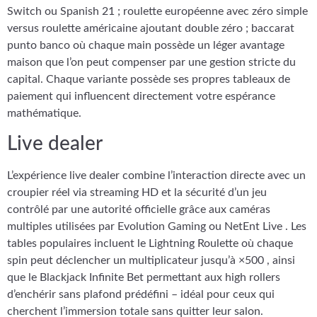
Switch ou Spanish 21 ; roulette européenne avec zéro simple
versus roulette américaine ajoutant double zéro ; baccarat
punto banco où chaque main possède un léger avantage
maison que l’on peut compenser par une gestion stricte du
capital. Chaque variante possède ses propres tableaux de
paiement qui influencent directement votre espérance
mathématique.​
Live dealer
L’expérience live dealer combine l’interaction directe avec un
croupier réel via streaming HD et la sécurité d’un jeu
contrôlé par une autorité officielle grâce aux caméras
multiples utilisées par Evolution Gaming ou NetEnt Live . Les
tables populaires incluent le Lightning Roulette où chaque
spin peut déclencher un multiplicateur jusqu’à ×500 , ainsi
que le Blackjack Infinite Bet permettant aux high rollers
d’enchérir sans plafond prédéfini – idéal pour ceux qui
cherchent l’immersion totale sans quitter leur salon.