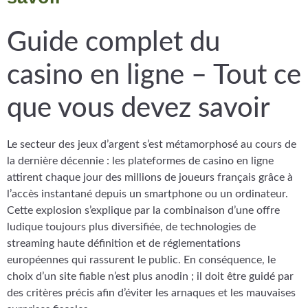
Guide complet du
casino en ligne – Tout ce
que vous devez savoir
Le secteur des jeux d’argent s’est métamorphosé au cours de
la dernière décennie : les plateformes de casino en ligne
attirent chaque jour des millions de joueurs français grâce à
l’accès instantané depuis un smartphone ou un ordinateur.
Cette explosion s’explique par la combinaison d’une offre
ludique toujours plus diversifiée, de technologies de
streaming haute définition et de réglementations
européennes qui rassurent le public. En conséquence, le
choix d’un site fiable n’est plus anodin ; il doit être guidé par
des critères précis afin d’éviter les arnaques et les mauvaises