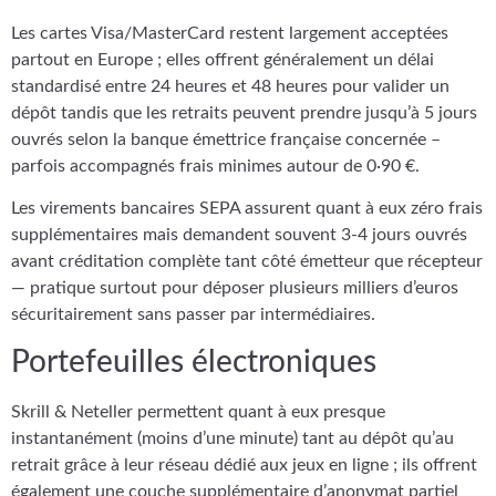
Les cartes Visa/MasterCard restent largement acceptées
partout en Europe ; elles offrent généralement un délai
standardisé entre 24 heures et 48 heures pour valider un
dépôt tandis que les retraits peuvent prendre jusqu’à 5 jours
ouvrés selon la banque émettrice française concernée –
parfois accompagnés frais minimes autour de 0·90 €.
Les virements bancaires SEPA assurent quant à eux zéro frais
supplémentaires mais demandent souvent 3‑4 jours ouvrés
avant créditation complète tant côté émetteur que récepteur
— pratique surtout pour déposer plusieurs milliers d’euros
sécuritairement sans passer par intermédiaires.
Portefeuilles électroniques
Skrill & Neteller permettent quant à eux presque
instantanément (moins d’une minute) tant au dépôt qu’au
retrait grâce à leur réseau dédié aux jeux en ligne ; ils offrent
également une couche supplémentaire d’anonymat partiel