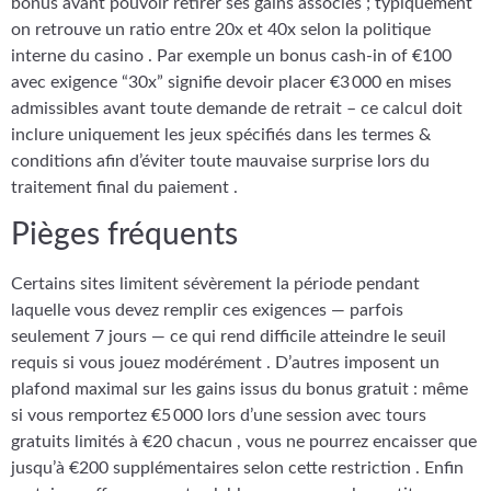
bonus avant pouvoir retirer ses gains associés ; typiquement
on retrouve un ratio entre 20x et 40x selon la politique
interne du casino . Par exemple un bonus cash‑in of €100
avec exigence “30x” signifie devoir placer €3 000 en mises
admissibles avant toute demande de retrait – ce calcul doit
inclure uniquement les jeux spécifiés dans les termes &
conditions afin d’éviter toute mauvaise surprise lors du
traitement final du paiement .
Pièges fréquents
Certains sites limitent sévèrement la période pendant
laquelle vous devez remplir ces exigences — parfois
seulement 7 jours — ce qui rend difficile atteindre le seuil
requis si vous jouez modérément . D’autres imposent un
plafond maximal sur les gains issus du bonus gratuit : même
si vous remportez €5 000 lors d’une session avec tours
gratuits limités à €20 chacun , vous ne pourrez encaisser que
jusqu’à €200 supplémentaires selon cette restriction . Enfin