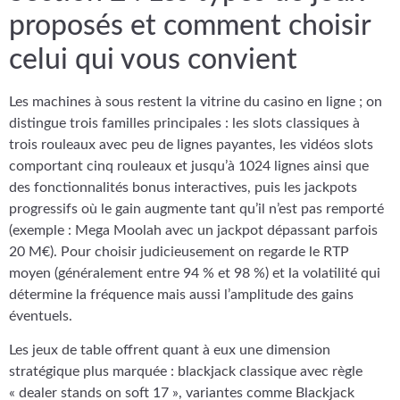
proposés et comment choisir
celui qui vous convient
Les machines à sous restent la vitrine du casino en ligne ; on
distingue trois familles principales : les slots classiques à
trois rouleaux avec peu de lignes payantes, les vidéos slots
comportant cinq rouleaux et jusqu’à 1024 lignes ainsi que
des fonctionnalités bonus interactives, puis les jackpots
progressifs où le gain augmente tant qu’il n’est pas remporté
(exemple : Mega Moolah avec un jackpot dépassant parfois
20 M€). Pour choisir judicieusement on regarde le RTP
moyen (généralement entre 94 % et 98 %) et la volatilité qui
détermine la fréquence mais aussi l’amplitude des gains
éventuels.
Les jeux de table offrent quant à eux une dimension
stratégique plus marquée : blackjack classique avec règle
« dealer stands on soft 17 », variantes comme Blackjack